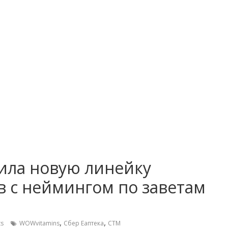
тила новую линейку
в с неймингом по заветам
,
,
s
WOWvitamins
Сбер Еаптека
СТМ