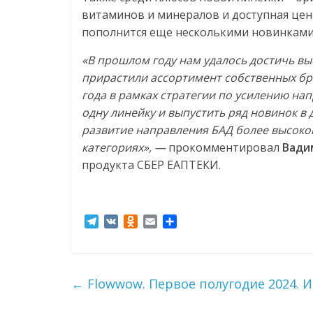
витаминов и минералов и доступная цен
пополнится еще несколькими новинками
«В прошлом году нам удалось достичь вы
прирастили ассортимент собственных брен
года в рамках стратегии по усилению н
одну линейку и выпустить ряд новинок в 
развитие направления БАД более высоког
категориях», —
прокомментировал
Вади
продукта СБЕР ЕАПТЕКИ.
T
V
O
E
О
e
K
d
m
т
l
n
a
п
e
o
i
р
g
k
l
а
←
Flowwow. Первое полугодие 2024. 
r
l
в
a
a
и