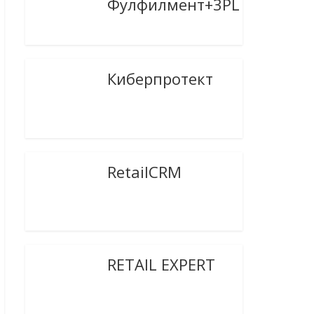
Фулфилмент+3PL
Киберпротект
RetailCRM
RETAIL EXPERT