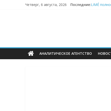
Перейти
Четверг, 6 августа, 2026
Последние:
LIMÉ полно
к
Пока fashi
содержимому
ECOMHUB
«Зоомаркет
67,4% селле
Заморозка 
—
о
АНАЛИТИЧЕСКОЕ АГЕНТСТВО
НОВОС
E-
Commerce,
омниканально
ритейле,