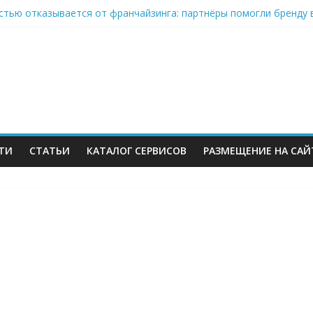
стью отказывается от франчайзинга: партнёры помогли бренду 
on-селлеры ищут замену Wildberries, Lamoda открывает отдельну
» Ленты нарастил продажи на 37% в 2026
ров Wildberries уже имеют альтернативу или начали её искать
инвестиций на словах: Wildberries продолжает развивать мессен
ТИ
СТАТЬИ
КАТАЛОГ СЕРВИСОВ
РАЗМЕЩЕНИЕ НА САЙ
м