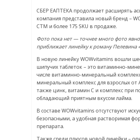
Нам
СБЕР ЕАПТЕКА продолжает расширять асс
важно,
как
компания представила новый бренд – WO
знать
СТМ и более 175 SKU в продаже.
как
Фото пока нет — точнее много фото явн
Сеть
приближает линейку к роману Пелевина «
меняет
жизнь
В новую линейку WOWvitamins вошли ше
людей
шипучих таблеток – это витаминно-мин
и
числе витаминно-минеральный комплекс 
обсудить
минеральный комплекс для взрослых от А
эти
также цинк, витамин С и комплекс при 
изменения
обладающий приятным вкусом лайма.
с
читателем.
В составе WOWvitamins отсутствуют иску
безопасными, а удобная растворимая фор
препарата.
Также среди плюсов новой линейки – ор