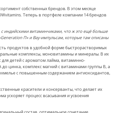
ортимент собственных брендов. В этом месяце
Wvitamins. Теперь в портфеле компании 14 брендов
о с индийскими витаминчиками, что ж это ещё больше
Generation П» и Вау-импульсам, которые там описаны
сть продуктов в удобной форме быстрорастворимых
еральные комплексы, моновитамины и минералы. В их
для детей с ароматом лайма, витаминно-
 до цинка, комплекс магний с витаминами группы B, а
похмелье с повышенным содержанием антиоксидантов,
сственные красители и консерванты, что делает их
ма ускоряет процесс всасывания и усвоения
игинальный состав, оптимальное сочетание