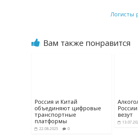
m
s
т
s
ь
Логисты 
n
i
k
i
Вам также понравится
Россия и Китай
Алкого
объединяют цифровые
России 
транспортные
везут
платформы
13.07.20
22.08.2025
0