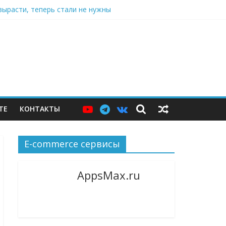
вырасти, теперь стали не нужны
ю витрину
джер и языковой сервис
ТЕ
КОНТАКТЫ
E-commerce сервисы
AppsMax.ru