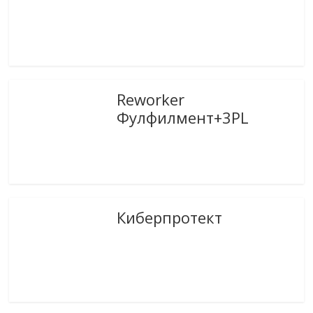
Reworker
Фулфилмент+3PL
Киберпротект