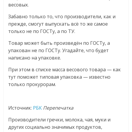
весовых.
логистике,
технологиях,
Забавно только то, что производители, как и
соцсетях.
прежде, смогут выпускать всё то же самое
Нам
только не по ГОСТу, а по ТУ.
важно,
как
Товар может быть произведён по ГОСТу, а
знать
упакован не по ГОСТу. Угадайте, что будет
как
написано на упаковке.
Сеть
меняет
При этом в списке масса весового товара — как
жизнь
тут поможет типовая упаковка — известно
людей
только прокурорам.
и
обсудить
эти
Источник:
РБК
Перепечатка
изменения
с
Производители гречки, молока, чая, муки и
читателем.
других социально значимых продуктов,