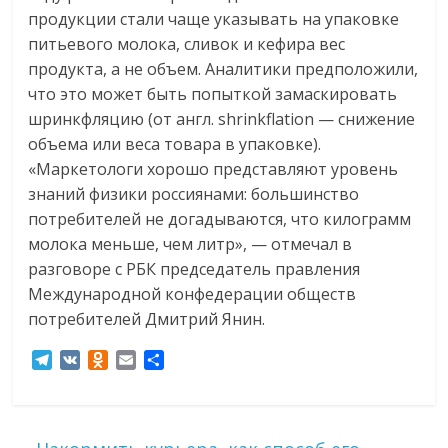
продукции стали чаще указывать на упаковке
питьевого молока, сливок и кефира вес
продукта, а не объем. Аналитики предположили,
что это может быть попыткой замаскировать
шринкфляцию (от англ. shrinkflation — снижение
объема или веса товара в упаковке).
«Маркетологи хорошо представляют уровень
знаний физики россиянами: большинство
потребителей не догадываются, что килограмм
молока меньше, чем литр», — отмечал в
разговоре с РБК председатель правления
Международной конфедерации обществ
потребителей Дмитрий Янин.
T
V
O
E
О
e
K
d
m
т
l
n
a
п
e
o
i
р
g
k
l
а