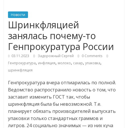
ритейле,
Новости
Шринкфляцией
логистике,
занялась почему-то
технологиях,
Генпрокуратура России
соцсетях
03.11.2023
Задорожный Сергей
0 Comments
,
,
,
,
,
Генпрокуратура
инфляция
молоко
сахар
упаковка
шринкфляция
Портал
об
Генпрокуратура вчера отпиарилась по полной.
онлайн-
Ведомство распространило новость о том, что
торговле,
заставит изменить ГОСТ так, чтобы
сервисах
шринкфляция была бы невозможной. Т.е.
для
планирует обязать производителей выпускать
e-
упаковки только стандартных граммов и
Commerce,
литров. 24 социально значимых — из них куча
ритейле,