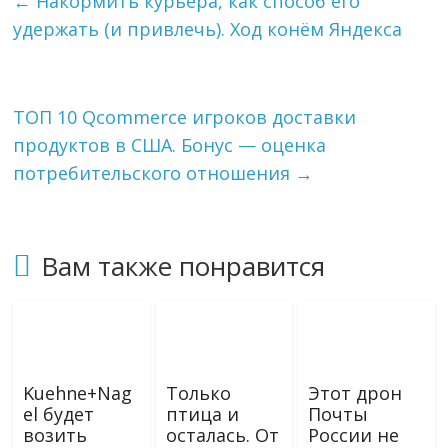
←
Накормить курьера, как способ его
r
l
в
удержать (и привлечь). Ход конём Яндекса
a
a
и
m
s
т
s
ь
n
i
ТОП 10 Qcommerce игроков доставки
k
продуктов в США. Бонус — оценка
i
потребительского отношения
→
Вам также понравится
Kuehne+Nag
Только
Этот дрон
el будет
птица и
Почты
возить
осталась. От
России не