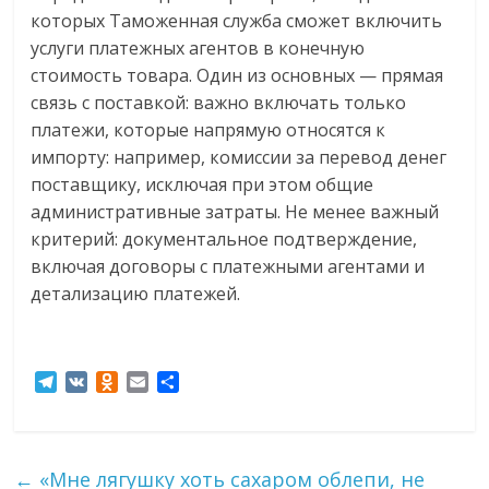
которых Таможенная служба сможет включить
услуги платежных агентов в конечную
стоимость товара. Один из основных — прямая
связь с поставкой: важно включать только
платежи, которые напрямую относятся к
импорту: например, комиссии за перевод денег
поставщику, исключая при этом общие
административные затраты. Не менее важный
критерий: документальное подтверждение,
включая договоры с платежными агентами и
детализацию платежей.
T
V
O
E
О
e
K
d
m
т
l
n
a
п
e
o
i
р
g
k
l
а
←
«Мне лягушку хоть сахаром облепи, не