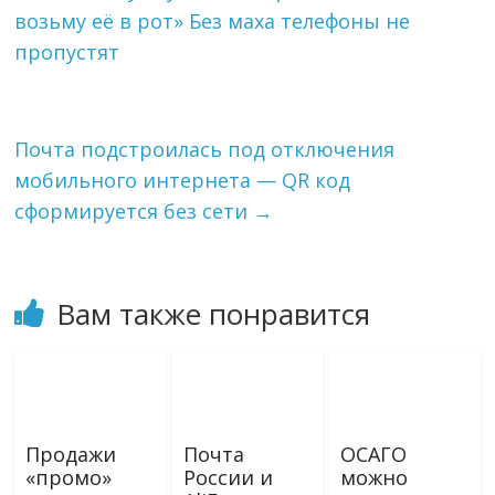
r
l
в
возьму её в рот» Без маха телефоны не
a
a
и
m
s
т
пропустят
s
ь
n
i
k
Почта подстроилась под отключения
i
мобильного интернета — QR код
сформируется без сети
→
Вам также понравится
Продажи
Почта
ОСАГО
«промо»
России и
можно