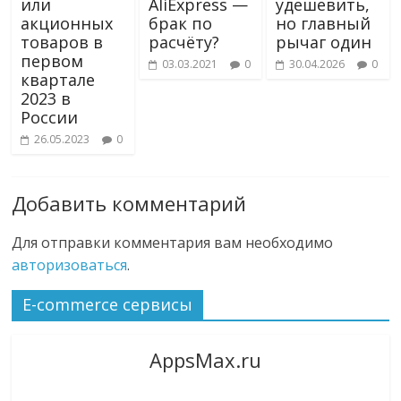
или
AliExpress —
удешевить,
акционных
брак по
но главный
товаров в
расчёту?
рычаг один
первом
03.03.2021
0
30.04.2026
0
квартале
2023 в
России
26.05.2023
0
Добавить комментарий
Для отправки комментария вам необходимо
авторизоваться
.
E-commerce сервисы
AppsMax.ru