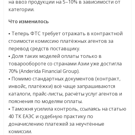
на ввоз продукции на 5–10% в зависимости от
логистике,
категории.
технологиях,
соцсетях.
Что изменилось
Нам
▪️ Теперь ФТС требует отражать в контрактной
важно,
стоимости комиссию платёжных агентов за
как
перевод средств поставщику.
знать
▪️ Доля таких моделей оплаты только в
как
товарообороте со странами Азии уже достигла
Сеть
меняет
70% (Anderida Financial Group).
жизнь
▪️ Помимо стандартных документов (контракт,
людей
инвойс, платёжки) всё чаще запрашиваются
и
каталоги, прайс-листы, расчёты услуг агентов и
обсудить
пояснения по моделям оплаты.
эти
▪️ Таможня усилила контроль, ссылаясь на статью
изменения
40 ТК ЕАЭС и судебную практику по
с
доначислению платежей за неучтённые
читателем.
комиссии.