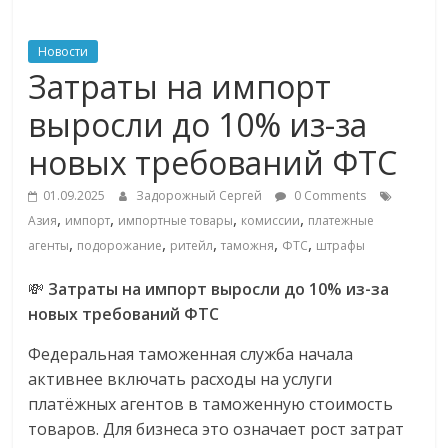
ритейле,
Новости
Затраты на импорт
логистике,
выросли до 10% из-за
технологиях,
новых требований ФТС
соцсетях
01.09.2025
Задорожный Сергей
0 Comments
,
,
,
,
Азия
импорт
импортные товары
комиссии
платежные
,
,
,
,
,
агенты
подорожание
ритейл
таможня
ФТС
штрафы
Портал
об
💸
Затраты на импорт выросли до 10% из-за
онлайн-
новых требований ФТС
торговле,
сервисах
Федеральная таможенная служба начала
для
активнее включать расходы на услуги
e-
платёжных агентов в таможенную стоимость
Commerce,
товаров. Для бизнеса это означает рост затрат
ритейле,