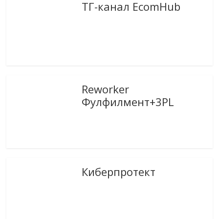
ТГ-канал EcomHub
Reworker
Фулфилмент+3PL
Киберпротект