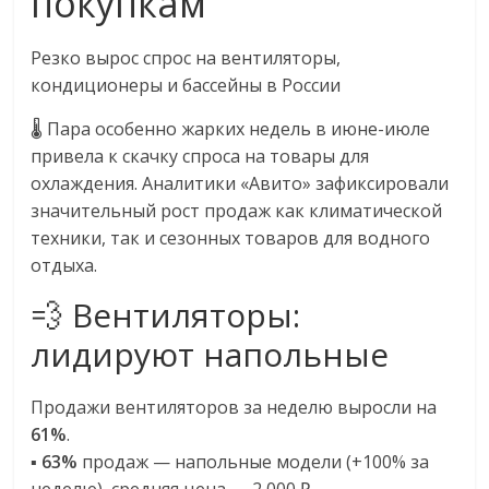
покупкам
логистике,
технологиях,
Резко вырос спрос на вентиляторы,
соцсетях.
кондиционеры и бассейны в России
Нам
важно,
🌡️ Пара особенно жарких недель в июне-июле
как
привела к скачку спроса на товары для
знать
охлаждения. Аналитики «Авито» зафиксировали
как
значительный рост продаж как климатической
Сеть
техники, так и сезонных товаров для водного
меняет
отдыха.
жизнь
💨 Вентиляторы:
людей
и
лидируют напольные
обсудить
эти
Продажи вентиляторов за неделю выросли на
изменения
61%
.
с
▪️
63%
продаж — напольные модели (+100% за
читателем.
неделю), средняя цена — 2 000 ₽