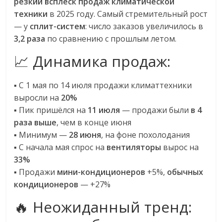
резкий всплеск продаж климатической
техники
в 2025 году. Самый стремительный рост
— у
сплит-систем
: число заказов увеличилось в
3,2 раза
по сравнению с прошлым летом.
📈 Динамика продаж:
▪️ С 1 мая по 14 июля продажи климаттехники
выросли на
20%
▪️ Пик пришёлся на
11 июля
— продажи были
в 4
раза выше
, чем в конце июня
▪️ Минимум —
28 июня
, на фоне похолодания
▪️ С начала мая спрос на
вентиляторы
вырос на
33%
▪️ Продажи
мини-кондиционеров
+5%,
обычных
кондиционеров
— +27%
🔥 Неожиданный тренд: