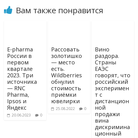
Вам также понравится
E-pharma
Рассовать
Вино
России в
золотишко
раздора.
первом
— место
Страны
квартале
есть.
ЕАЭС
2023. Три
Wildberries
говорят, что
источника
обнулил
российский
— RNC
стоимость
эксперимен
Pharma,
приёмки
т с
Ipsos и
ювелирки
дистанцион
Яндекс
ной
25.08.2022
0
продажи
20.06.2023
0
вина
дискримина
ционный