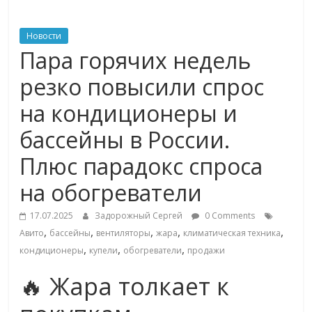
ритейле,
Новости
Пара горячих недель
логистике,
резко повысили спрос
технологиях,
на кондиционеры и
бассейны в России.
соцсетях
Плюс парадокс спроса
Портал
на обогреватели
об
онлайн-
17.07.2025
Задорожный Сергей
0 Comments
торговле,
,
,
,
,
,
Авито
бассейны
вентиляторы
жара
климатическая техника
сервисах
,
,
,
кондиционеры
купели
обогреватели
продажи
для
e-
🔥 Жара толкает к
Commerce,
ритейле,