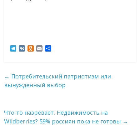
T
V
O
E
О
e
K
d
m
т
l
n
a
п
e
o
i
р
g
k
l
а
←
Потребительский патриотизм или
r
l
в
вынужденный выбор
a
a
и
m
s
т
s
ь
n
i
Что-то назревает. Недвижимость на
k
Wildberries? 59% россиян пока не готовы
→
i