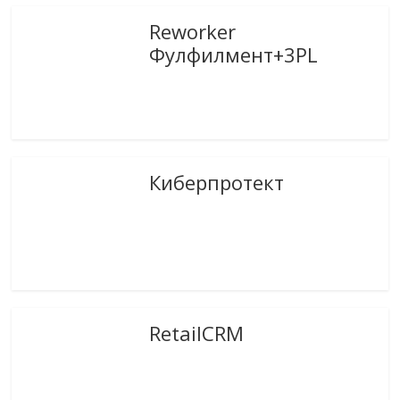
Reworker
Фулфилмент+3PL
Киберпротект
RetailCRM