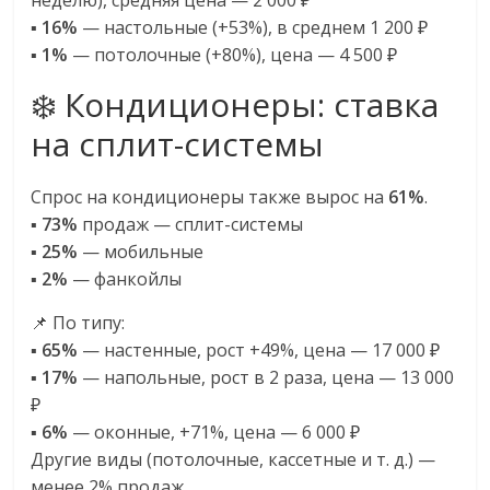
▪️
16%
— настольные (+53%), в среднем 1 200 ₽
▪️
1%
— потолочные (+80%), цена — 4 500 ₽
❄️ Кондиционеры: ставка
на сплит-системы
Спрос на кондиционеры также вырос на
61%
.
▪️
73%
продаж — сплит-системы
▪️
25%
— мобильные
▪️
2%
— фанкойлы
📌 По типу:
▪️
65%
— настенные, рост +49%, цена — 17 000 ₽
▪️
17%
— напольные, рост в 2 раза, цена — 13 000
₽
▪️
6%
— оконные, +71%, цена — 6 000 ₽
Другие виды (потолочные, кассетные и т. д.) —
менее 2% продаж.