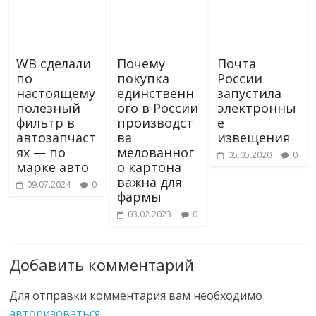
WB сделали
Почему
Почта
по
покупка
России
настоящему
единственн
запустила
полезный
ого в России
электронны
фильтр в
производст
е
автозапчаст
ва
извещения
ях — по
мелованног
05.05.2020
0
марке авто
о картона
важна для
09.07.2024
0
фармы
03.02.2023
0
Добавить комментарий
Для отправки комментария вам необходимо
авторизоваться
.