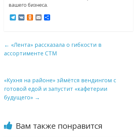
вашего бизнеса.
T
V
O
E
О
e
K
d
m
т
l
n
a
п
e
o
i
р
g
k
l
а
←
«Лента» рассказала о гибкости в
r
l
в
ассортименте СТМ
a
a
и
m
s
т
s
ь
n
i
«Кухня на районе» зймётся вендингом с
k
готовой едой и запустит «кафетерии
i
будущего»
→
Вам также понравится