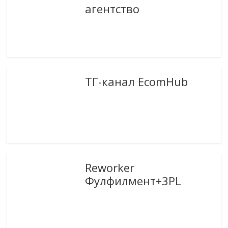
агентство
ТГ-канал EcomHub
Reworker
Фулфилмент+3PL