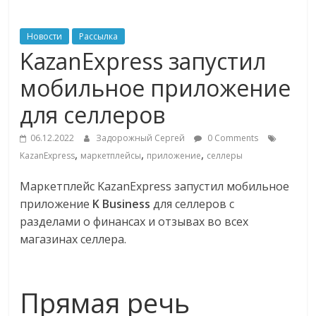
ритейле,
Новости
Рассылка
KazanExpress запустил
логистике,
мобильное приложение
технологиях,
для селлеров
соцсетях
06.12.2022
Задорожный Сергей
0 Comments
,
,
,
KazanExpress
маркетплейсы
приложение
селлеры
Портал
Маркетплейс KazanExpress запустил мобильное
об
приложение
K Business
для селлеров с
онлайн-
разделами о финансах и отзывах во всех
торговле,
магазинах селлера.
сервисах
для
e-
Прямая речь
Commerce,
ритейле,