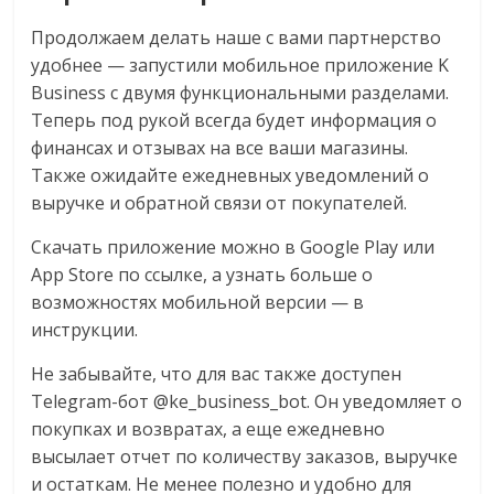
логистике,
Продолжаем делать наше с вами партнерство
технологиях,
удобнее — запустили мобильное приложение K
соцсетях.
Business с двумя функциональными разделами.
Нам
Теперь под рукой всегда будет информация о
важно,
финансах и отзывах на все ваши магазины.
как
Также ожидайте ежедневных уведомлений о
знать
выручке и обратной связи от покупателей.
как
Сеть
Скачать приложение можно в Google Play или
меняет
App Store по ссылке, а узнать больше о
жизнь
возможностях мобильной версии — в
людей
инструкции.
и
обсудить
Не забывайте, что для вас также доступен
эти
Telegram-бот @ke_business_bot. Он уведомляет о
изменения
покупках и возвратах, а еще ежедневно
с
высылает отчет по количеству заказов, выручке
читателем.
и остаткам. Не менее полезно и удобно для