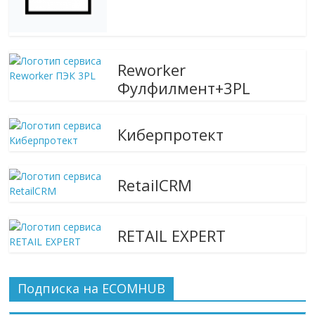
Reworker
Фулфилмент+3PL
Киберпротект
RetailCRM
RETAIL EXPERT
Подписка на ECOMHUB