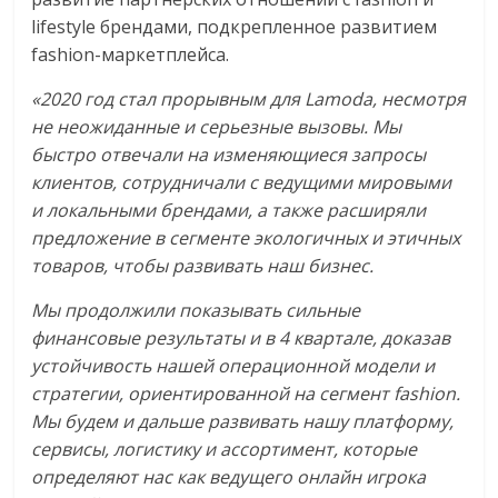
сервисах
lifestyle брендами, подкрепленное развитием
для
fashion-маркетплейса.
e-
Commerce,
«2020 год стал прорывным для Lamoda, несмотря
ритейле,
не неожиданные и серьезные вызовы. Мы
логистике,
быстро отвечали на изменяющиеся запросы
технологиях,
клиентов, сотрудничали с ведущими мировыми
соцсетях.
и локальными брендами, а также расширяли
Нам
предложение в сегменте экологичных и этичных
важно,
товаров, чтобы развивать наш бизнес.
как
знать
Мы продолжили показывать сильные
как
финансовые результаты и в 4 квартале, доказав
Сеть
устойчивость нашей операционной модели и
меняет
стратегии, ориентированной на сегмент fashion.
жизнь
Мы будем и дальше развивать нашу платформу,
людей
сервисы, логистику и ассортимент, которые
и
определяют нас как ведущего онлайн игрока
обсудить