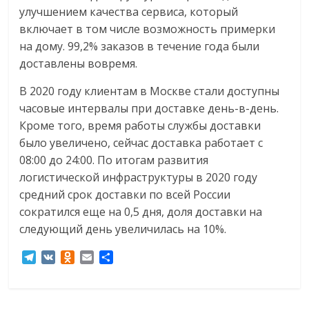
улучшением качества сервиса, который
включает в том числе возможность примерки
на дому. 99,2% заказов в течение года были
доставлены вовремя.
В 2020 году клиентам в Москве стали доступны
часовые интервалы при доставке день-в-день.
Кроме того, время работы службы доставки
было увеличено, сейчас доставка работает с
08:00 до 24:00. По итогам развития
логистической инфраструктуры в 2020 году
средний срок доставки по всей России
сократился еще на 0,5 дня, доля доставки на
следующий день увеличилась на 10%.
T
V
O
E
О
e
K
d
m
т
l
n
a
п
e
o
i
р