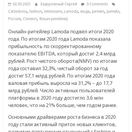
02.03.2021
Задорожный Сергей
0 Comments
Commerce,
,
,
,
,
,
,
,
Calzedonia
fashion
Intimissimi
Lamoda
мода
ретейл
ритейл
,
,
Россия
Стилист
Фэшн-ритейлер
омниканальном
Онлайн-ритейлер Lamoda подвёл итоги 2020
ритейле,
года. По итогам 2020 года Lamoda показала
прибыльность по скорректированному
показателю EBITDA, который достиг 2,4 млрд
логистике,
рублей. Рост чистого оборота(NMV) по итогам
года составил 32,3%, чистый оборот за год
технологиях,
достиг 57,1 млрд рублей. По итогам 2020 года
валовая прибыль выросла на 31,2% – до 17,7
соцсетях
млрд рублей. Число активных пользователей
платформы в 2020 году достигло 3,6 млн
Портал
человек, что на 21% больше, чем годом ранее.
об
Основными драйверами роста бизнеса в 2020
онлайн-
году стали активный приток новых клиентов,
торговле,
развитие партнерских отношений с fashion и