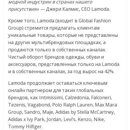
модной индустрии в странах нашего
эти
присутствия» —
Джери Калмис, СЕО Lamoda
.
изменения
с
Кроме того, Lamoda (входит в Global Fashion
читателем.
Group) стремится предлагать клиентам
уникальные товары, которые не представлены
на других мультибрендовых площадках, а
продаются только в собственных каналах.
Чистый оборот брендов одежды, обуви и
аксессуаров, представленных только на Lamoda
и в собственных каналах, за год вырос на 42%.
Lamoda продолжает оставаться ключевым
онлайн партнером для таких глобальных
брендов, как Intimissimi, Calzedonia, Falconeri,
Tezenis, Vagabond, Polo Ralph Lauren, Max Mara
Group, Sandro, Maje, Adidas by Stella McCartney,
Adidas x Ivy Park, Jordan, Levi’s, Kenzo, Nike,
Tommy Hilfiger.