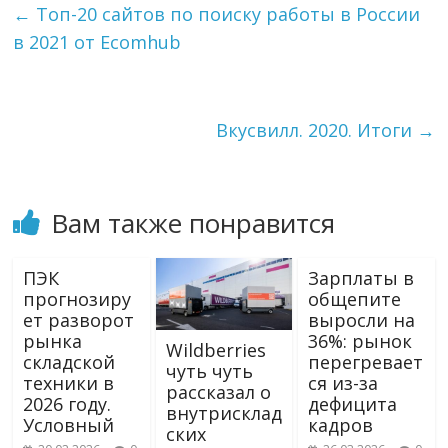
g
k
l
а
←
Топ-20 сайтов по поиску работы в России
r
l
в
в 2021 от Ecomhub
a
a
и
m
s
т
s
ь
n
i
Вкусвилл. 2020. Итоги
→
k
i
Вам также понравится
ПЭК
Зарплаты в
прогнозиру
общепите
ет разворот
выросли на
рынка
36%: рынок
Wildberries
складской
перегревает
чуть чуть
техники в
ся из-за
рассказал о
2026 году.
дефицита
внутрисклад
Условный
кадров
ских