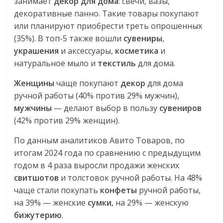
занимает
декор для дома
: свечи, вазы,
декоративные панно. Такие товары покупают
или планируют приобрести треть опрошенных
(35%). В топ-5 также вошли
сувениры
,
украшения
и аксессуары,
косметика
и
натуральное мыло и
текстиль
для дома.
Женщины
чаще покупают
декор
для дома
ручной работы (40% против 29% мужчин),
мужчины
— делают выбор в пользу
сувениров
(42% против 29% женщин).
По данным аналитиков Авито Товаров, по
итогам 2024 года по сравнению с предыдущим
годом в 4 раза выросли продажи женских
свитшотов
и толстовок ручной работы. На 48%
чаще стали покупать
конфеты
ручной работы,
на 39% — женские
сумки
, на 29% — женскую
бижутерию
.