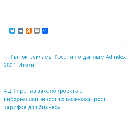
T
V
O
E
О
e
K
d
m
т
l
n
a
п
e
o
i
р
g
k
l
а
←
Рынок рекламы России по данным AdIndex.
r
l
в
2024. Итоги
a
a
и
m
s
т
s
ь
n
i
АЦП против законопроекта о
k
кибермошенничестве: возможен рост
i
тарифов для бизнеса
→