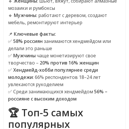
сервисах
🔹
Женщины
: шьют, вяжут, собирают алмазные
для
мозаики и румбоксы
e-
🔹
Мужчины
: работают с деревом, создают
Commerce,
мебель, ремонтируют интерьер
ритейле,
📌
Ключевые факты:
логистике,
✅
58% россиян
занимаются хендмейдом или
технологиях,
делали это раньше
соцсетях.
✅
Мужчины
чаще монетизируют свое
Нам
творчество –
20% против 16% женщин
важно,
как
✅
Хендмейд-хобби популярнее среди
знать
молодежи
: 66% респондентов 18–24 лет
как
увлекаются рукоделием
Сеть
✅ Среди занимающихся хендмейдом
56% –
меняет
россияне с высоким доходом
жизнь
🏆 Топ-5 самых
людей
и
популярных
обсудить