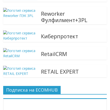
Reworker
Фулфилмент+3PL
Киберпротект
RetailCRM
RETAIL EXPERT
Подписка на ECOMHUB