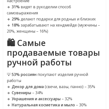
настроение
🔹
31%
видят в рукоделии способ
самовыражения
🔹
29%
делают подарки для родных и близких
🔹
18%
зарабатывают на хендмейде (мужчины –
20%, женщины – 16%)
🛍️ Самые
продаваемые товары
ручной работы
💡
53% россиян
покупают изделия ручной
работы
🔹
Декор для дома
(свечи, вазы, панно) – 35%
🔹
Сувениры
– 34%
🔹
Украшения и аксессуары
– 32%
🔹
Натуральная косметика и мыло
– 30%