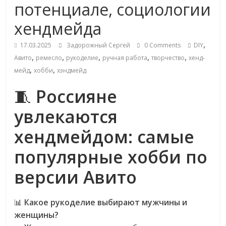
потенциале, социологии
Commerce,
хендмейда
омниканальном
,
17.03.2025
Задорожный Сергей
0 Comments
DIY
,
,
,
,
,
Авито
ремесло
рукоделие
ручная работа
творчество
хенд-
ритейле,
,
,
мейд
хобби
хэндмейд
🧵
Россияне
логистике,
увлекаются
технологиях,
хендмейдом: самые
соцсетях
популярные хобби по
версии Авито
Портал
об
📊
Какое рукоделие выбирают мужчины и
онлайн-
женщины?
торговле,