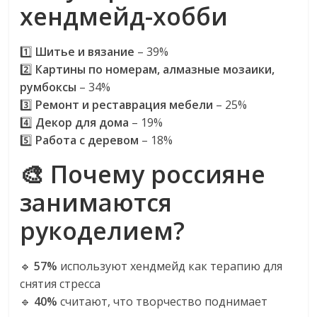
эти
хендмейд-хобби
изменения
с
1️⃣
Шитье и вязание
– 39%
читателем.
2️⃣
Картины по номерам, алмазные мозаики,
румбоксы
– 34%
3️⃣
Ремонт и реставрация мебели
– 25%
4️⃣
Декор для дома
– 19%
5️⃣
Работа с деревом
– 18%
🎨 Почему россияне
занимаются
рукоделием?
🔹
57%
используют хендмейд как терапию для
снятия стресса
🔹
40%
считают, что творчество поднимает