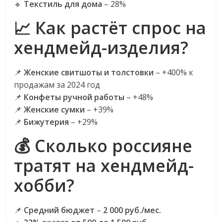
🔹
Текстиль для дома
– 28%
📈 Как растёт спрос на
хендмейд-изделия?
📌
Женские свитшоты и толстовки
– +400% к
продажам за 2024 год
📌
Конфеты ручной работы
– +48%
📌
Женские сумки
– +39%
📌
Бижутерия
– +29%
💰 Сколько россияне
тратят на хендмейд-
хобби?
📌
Средний бюджет
–
2 000 руб./мес.