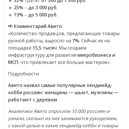
🔹
32%
тратят
от 500 до 1 500 руб.
🔹
25%
–
до 3 000 руб.
🔹
13%
–
до 5 000 руб.
📢
Комментарий Авито
:
«Количество продавцов, предлагающих товары
ручной работы, выросло на
7%
. Сейчас их на
площадке
15,5 тысяч
. Мы создаем
инфраструктуру для развития
микробизнеса и
МСП
, что привлекает всё больше мастеров».
Подробности
Авито назвал самые популярные хендмейд-
хобби россиян: женщины — шьют, мужчины —
работают с деревом
Аналитики Авито опросили 10 000 россиян и
узнали, сколько из них занимаются рукоделием,
с какой целью и какие хендмейд-хобби и товары