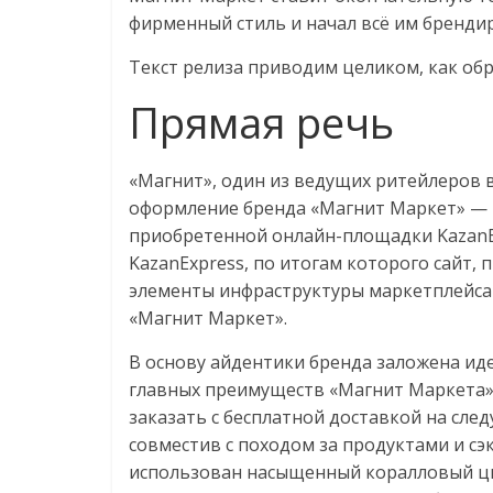
Нам
фирменный стиль и начал всё им бренди
важно,
как
Текст релиза приводим целиком, как обр
знать
Прямая речь
как
Сеть
меняет
«Магнит», один из ведущих ритейлеров 
жизнь
оформление бренда «Магнит Маркет» — 
людей
приобретенной онлайн-площадки KazanEx
и
KazanExpress, по итогам которого сайт, 
обсудить
элементы инфраструктуры маркетплейса
эти
«Магнит Маркет».
изменения
с
В основу айдентики бренда заложена иде
читателем.
главных преимуществ «Магнит Маркета»
заказать с бесплатной доставкой на сле
совместив с походом за продуктами и с
использован насыщенный коралловый цв