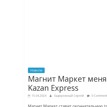
логистике,
технологиях,
соцсетях
Портал
об
онлайн-
торговле,
сервисах
для
Новости
e-
Магнит Маркет меняе
Commerce,
Kazan Express
ритейле,
логистике,
15.04.2024
Задорожный Сергей
0 Comment
технологиях,
соцсетях.
Магнит Маркет ставит окончательную точ