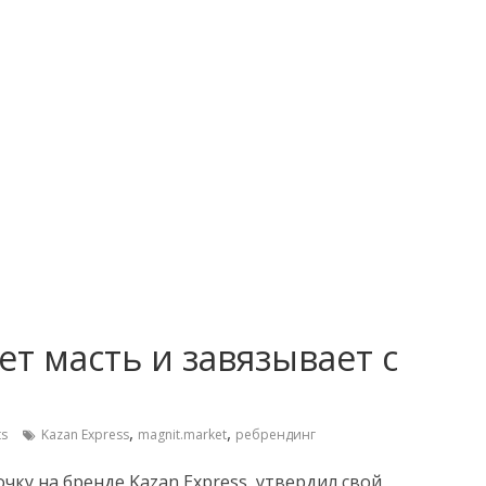
т масть и завязывает с
,
,
s
Kazan Express
magnit.market
ребрендинг
ку на бренде Kazan Express, утвердил свой