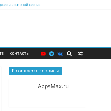
нджер и языковой сервис
дарами, Саратовский НПЗ остановился
ю витрину
ТЕ
КОНТАКТЫ
E-commerce сервисы
AppsMax.ru