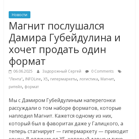
ритейле,
Новости
Магнит послушался
логистике,
Дамира Губейдулина и
технологиях,
хочет продать один
формат
соцсетях
06.06.2025
Задорожный Сергей
0 Comments
Портал
,
,
,
,
,
,
"Лента"
INFOLine
X5
гипермаркеты
логистика
Магнит
об
,
ритейл
формат
онлайн-
Мы с Дамиром Губейдулиным наперегонки
торговле,
сервисах
рассуждали о том наборе форматов, которые
для
наплодил Магнит. Кажется одному из них,
e-
который был в фаворитах даже у Галицкого, а
Commerce,
теперь стагнирует — гипермаркету — приходит
ритейле,