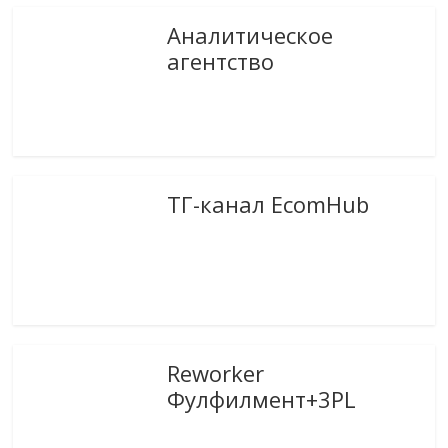
Аналитическое
агентство
ТГ-канал EcomHub
Reworker
Фулфилмент+3PL