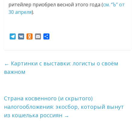
ритейлер приобрел весной этого года (
см. “Ъ” от
30 апреля
).
T
V
O
E
О
e
K
d
m
т
l
n
a
п
e
o
i
р
g
k
l
а
←
Картинки с выставки: логисты о своём
r
l
в
важном
a
a
и
m
s
т
s
ь
n
i
Страна косвенного (и скрытого)
k
налогообложения: экосбор, который вынут
i
из кошелька россиян
→