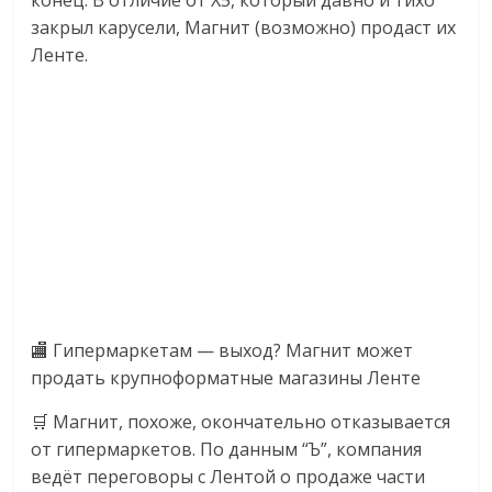
конец. В отличие от X5, который давно и тихо
логистике,
закрыл карусели, Магнит (возможно) продаст их
технологиях,
Ленте.
соцсетях.
Нам
важно,
как
знать
как
Сеть
меняет
жизнь
людей
и
🏬 Гипермаркетам — выход? Магнит может
обсудить
продать крупноформатные магазины Ленте
эти
изменения
🛒 Магнит, похоже, окончательно отказывается
с
от гипермаркетов. По данным “Ъ”, компания
читателем.
ведёт переговоры с Лентой о продаже части