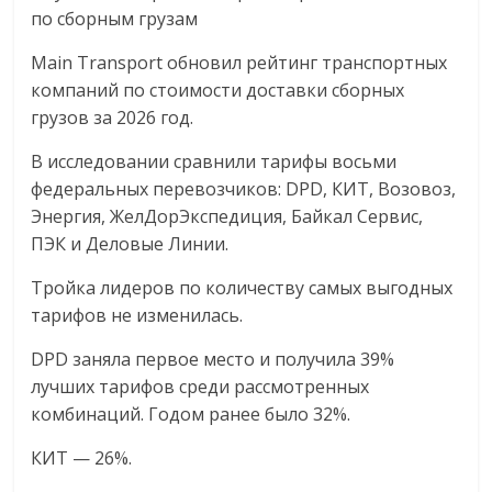
по сборным грузам
логистике,
технологиях,
Main Transport обновил рейтинг транспортных
соцсетях.
компаний по стоимости доставки сборных
Нам
грузов за 2026 год.
важно,
как
В исследовании сравнили тарифы восьми
знать
федеральных перевозчиков: DPD, КИТ, Возовоз,
как
Энергия, ЖелДорЭкспедиция, Байкал Сервис,
Сеть
ПЭК и Деловые Линии.
меняет
жизнь
Тройка лидеров по количеству самых выгодных
людей
тарифов не изменилась.
и
DPD заняла первое место и получила 39%
обсудить
лучших тарифов среди рассмотренных
эти
комбинаций. Годом ранее было 32%.
изменения
с
КИТ — 26%.
читателем.