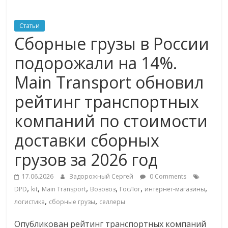
ритейле,
Статьи
Сборные грузы в России
логистике,
подорожали на 14%.
технологиях,
Main Transport обновил
рейтинг транспортных
соцсетях
компаний по стоимости
Портал
доставки сборных
об
онлайн-
грузов за 2026 год
торговле,
сервисах
17.06.2026
Задорожный Сергей
0 Comments
,
,
,
,
,
,
для
DPD
kit
Main Transport
Возовоз
ГосЛог
интернет-магазины
,
,
e-
логистика
сборные грузы
селлеры
Commerce,
Опубликован рейтинг транспортных компаний
ритейле,