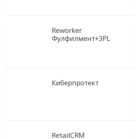
Reworker
Фулфилмент+3PL
Киберпротект
RetailCRM