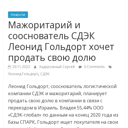
ритейле,
Новости
Мажоритарий и
логистике,
сооснователь СДЭК
технологиях,
Леонид Гольдорт хочет
продать свою долю
соцсетях
29.11.2023
Задорожный Сергей
0 Comments
Портал
,
Леонид Гольдорт
СДЭК
об
онлайн-
Леонид Гольдорт, сооснователь логистической
торговле,
компании СДЭК и мажоритарий, планирует
сервисах
продать свою долю в компании в связи с
для
переездом в Израиль. Владея 55,44% ООО
e-
«СДЭК-глобал» по данным на конец 2020 года из
Commerce,
базы СПАРК, Гольдорт ищет покупателя на свои
ритейле,