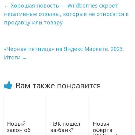
g
k
l
а
←
Хорошая новость — Wildberries скроет
r
l
в
негативные отзывы, которые не относятся к
a
a
и
m
s
т
продавцу или товару
s
ь
n
i
k
«Чёрная пятница» на Яндекс Маркете. 2023.
i
Итоги
→
Вам также понравится
Новый
ПЭК пошёл
Новая
закон об
ва-банк?
оферта