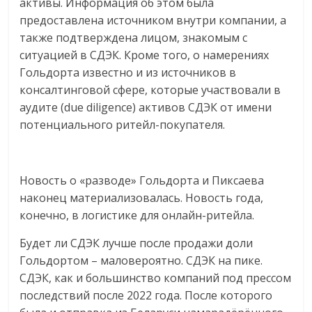
активы. Информация об этом была
логистике,
предоставлена источником внутри компании, а
технологиях,
также подтверждена лицом, знакомым с
соцсетях.
ситуацией в СДЭК. Кроме того, о намерениях
Нам
Гольдорта известно и из источников в
важно,
консалтинговой сфере, которые участвовали в
как
аудите (due diligence) активов СДЭК от имени
знать
потенциального ритейл-покупателя.
как
Сеть
меняет
Новость о «разводе» Гольдорта и Пиксаева
жизнь
людей
наконец материализовалась. Новость года,
и
конечно, в логистике для онлайн-ритейла.
обсудить
Будет ли СДЭК лучше после продажи доли
эти
Гольдортом – маловероятно. СДЭК на пике.
изменения
СДЭК, как и большинство компаний под прессом
с
последствий после 2022 года. После которого
читателем.