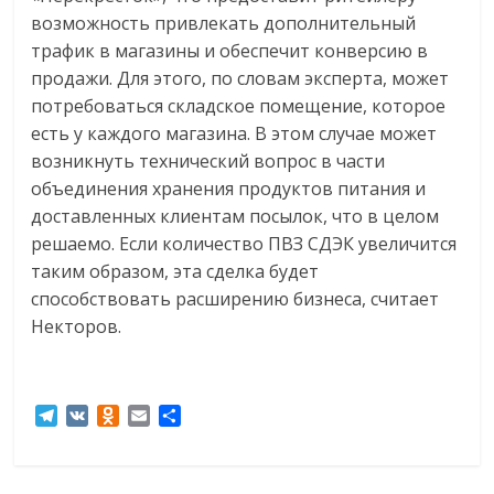
возможность привлекать дополнительный
трафик в магазины и обеспечит конверсию в
продажи. Для этого, по словам эксперта, может
потребоваться складское помещение, которое
есть у каждого магазина. В этом случае может
возникнуть технический вопрос в части
объединения хранения продуктов питания и
доставленных клиентам посылок, что в целом
решаемо. Если количество ПВЗ СДЭК увеличится
таким образом, эта сделка будет
способствовать расширению бизнеса, считает
Некторов.
T
V
O
E
О
e
K
d
m
т
l
n
a
п
e
o
i
р