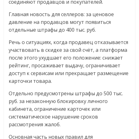
соединяют продавцов и покупателей.
логистике,
технологиях,
Главная новость для селлеров: за ценовое
соцсетях.
давление на продавцов могут появиться
Нам
отдельные штрафы до 400 тыс. руб.
важно,
Речь о ситуациях, когда продавец отказывается
как
участвовать в скидке за свой счёт, а платформа
знать
после этого ухудшает его положение: снижает
как
рейтинг, просаживает выдачу, ограничивает
Сеть
меняет
доступ к сервисам или прекращает размещение
жизнь
карточки товара.
людей
Отдельно предусмотрены штрафы до 500 тыс.
и
руб. за незаконную блокировку личного
обсудить
кабинета, ограничение карточек или
эти
систематическое нарушение сроков
изменения
рассмотрения жалоб.
с
читателем.
Основная часть новых правил для