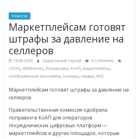
ритейле,
Новости
Маркетплейсам готовят
логистике,
штрафы за давление на
технологиях,
селлеров
соцсетях
16.06.2026
Задорожный Сергей
0 Comments
,
,
,
,
,
OZON
Wildberries
блокировки
КоАП
маркетплейсы
,
,
,
платформенная экономика
селлеры
скидки
ФАС
Портал
об
Маркетплейсам готовят штрафы за давление на
онлайн-
селлеров
торговле,
сервисах
Правительственная комиссия одобрила
для
поправки в КоАП для операторов
e-
посреднических цифровых платформ —
Commerce,
маркетплейсов и других площадок, которые
ритейле,