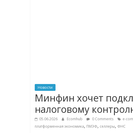
логистике,
технологиях,
соцсетях
Портал
об
онлайн-
торговле,
сервисах
для
Новости
e-
Минфин хочет подкл
Commerce,
налоговому контрол
ритейле,
логистике,
05.06.2026
Ecomhub
0 Comments
e-co
технологиях,
,
,
,
платформенная экономика
ПМЭФ
селлеры
ФНС
соцсетях.