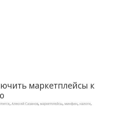
ючить маркетплейсы к
ю
,
,
,
,
,
mmerce
Алексей Сазанов
маркетплейсы
минфин
налоги