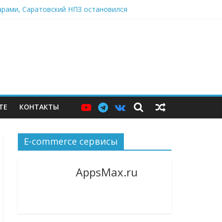
дарами, Саратовский НПЗ остановился
ю витрину
джер и языковой сервис
ТЕ
КОНТАКТЫ
E-commerce сервисы
AppsMax.ru