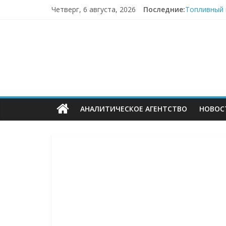
Перейти
Четверг, 6 августа, 2026
Последние:
Топливный 
к
Пока fashi
содержимому
ECOMHUB
«Зоомаркет
67,4% селле
Заморозка 
—
о
АНАЛИТИЧЕСКОЕ АГЕНТСТВО
НОВОС
E-
Commerce,
омниканально
ритейле,