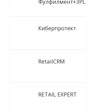
Фулфилмент+3PL
Киберпротект
RetailCRM
RETAIL EXPERT