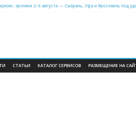
кризис: хроники 2–6 августа — Сызрань, Уфа и Ярославль под у
on-селлеры ищут замену Wildberries, Lamoda открывает отдельну
» Ленты нарастил продажи на 37% в 2026
ров Wildberries уже имеют альтернативу или начали её искать
инвестиций на словах: Wildberries продолжает развивать мессен
ТИ
СТАТЬИ
КАТАЛОГ СЕРВИСОВ
РАЗМЕЩЕНИЕ НА САЙ
м