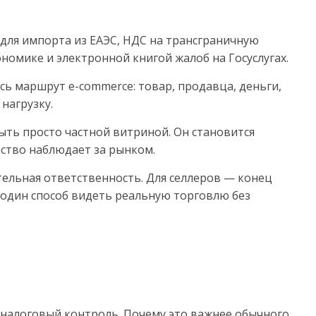
 для импорта из ЕАЭС, НДС на трансграничную
омике и электронной книгой жалоб на Госуслугах.
сь маршрут e-commerce: товар, продавца, деньги,
нагрузку.
ыть просто частной витриной. Он становится
рство наблюдает за рынком.
тельная ответственность. Для селлеров — конец
один способ видеть реальную торговлю без
налоговый контроль. Почему это важнее обычного