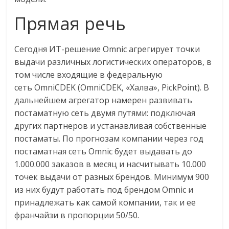
сервисах
для
Прямая речь
e-
Commerce,
Сегодня ИТ-решение
Omnic
агрегирует точки
ритейле,
выдачи различных логистических операторов, в
логистике,
том числе входящие в федеральную
технологиях,
соцсетях.
сеть
OmniCDEK
(OmniCDEK, «Халва», PickPoint). В
Нам
дальнейшем агрегатор намерен развивать
важно,
постаматную сеть двумя путями: подключая
как
других партнеров и устанавливая собственные
знать
постаматы. По прогнозам компании через год
как
постаматная сеть Omnic будет выдавать до
Сеть
1.000.000 заказов в месяц и насчитывать 10.000
меняет
точек выдачи от разных брендов. Минимум 900
жизнь
из них будут работать под брендом Omnic и
людей
принадлежать как самой компании, так и ее
и
франчайзи в пропорции 50/50.
обсудить