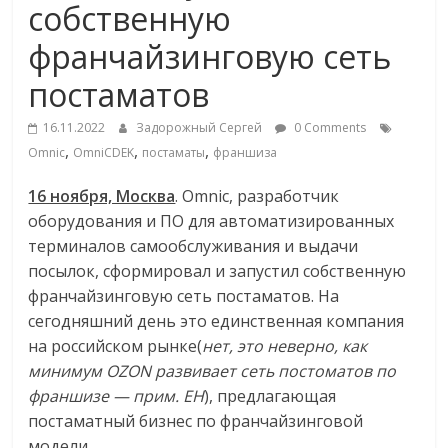
собственную
Commerce,
франчайзинговую сеть
омниканальном
постаматов
ритейле,
16.11.2022
Задорожный Сергей
0 Comments
,
,
,
Omnic
OmniCDEK
постаматы
франшиза
логистике,
16 ноября, Москва
.
Omnic
, разработчик
оборудования и ПО для автоматизированных
технологиях,
терминалов самообслуживания и выдачи
посылок, сформировал и запустил собственную
соцсетях
франчайзинговую сеть постаматов. На
сегодняшний день это единственная компания
на российском рынке(
нет, это неверно, как
Портал
минимум OZON развивает сеть постоматов по
об
франшизе — прим. EH
), предлагающая
онлайн-
постаматный бизнес по франчайзинговой
торговле,
модели.