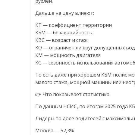
рублей.
Нам
важно,
Дальше на цену влияют:
как
знать
КТ — коэффициент территории
как
КБМ — безаварийность
Сеть
КВС — возраст и стаж
меняет
КО — ограничен ли круг допущенных во
жизнь
КМ — мощность двигателя
людей
КС — сезонность использования автомо
и
То есть даже при хорошем КБМ полис мож
обсудить
малого стажа, мощной машины или неогр
эти
изменения
👉 Что показывает статистика
с
читателем.
По данным НСИС, по итогам 2025 года К
Лидеры по доле водителей с максимальн
Москва — 52,3%