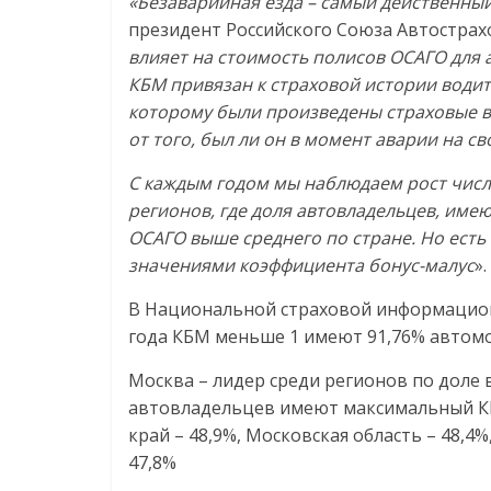
«Безаварийная езда – самый действенны
президент Российского Союза Автостра
влияет на стоимость полисов ОСАГО для 
КБМ привязан к страховой истории водит
которому были произведены страховые в
от того, был ли он в момент аварии на с
С каждым годом мы наблюдаем рост числ
регионов, где доля автовладельцев, име
ОСАГО выше среднего по стране. Но есть
значениями коэффициента бонус-малус
».
В Национальной страховой информационн
года КБМ меньше 1 имеют 91,76% автом
Москва – лидер среди регионов по доле 
автовладельцев имеют максимальный КБМ
край – 48,9%, Московская область – 48,4%
47,8%