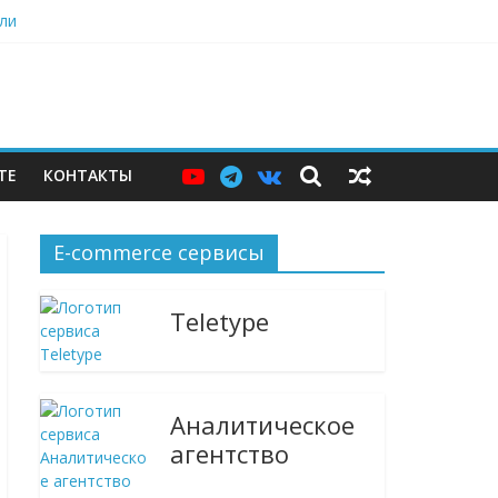
ли
джер и языковой сервис
вырасти, теперь стали не нужны
просные
ТЕ
КОНТАКТЫ
E-commerce сервисы
Teletype
Аналитическое
агентство