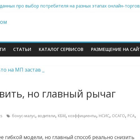
 данных про выбор потребителя на разных этапах онлайн-торгов
ров Wildberries уже имеют альтернативу или начали её искать
инвестиций на словах: Wildberries продолжает развивать мессен
стью отказывается от франчайзинга: партнёры помогли бренду 
: много данных про розничный онлайн-импорт, правда данные о
ТИ
СТАТЬИ
КАТАЛОГ СЕРВИСОВ
РАЗМЕЩЕНИЕ НА САЙ
ить, но главный рычаг
м
,
,
,
,
,
,
,
s
бонус-малус
водители
КБМ
коэффициенты
НСИС
ОСАГО
РСА
ее гибкой модели, но главный способ реально снизить