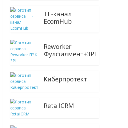
ТГ-канал
EcomHub
Reworker
Фулфилмент+3PL
Киберпротект
RetailCRM