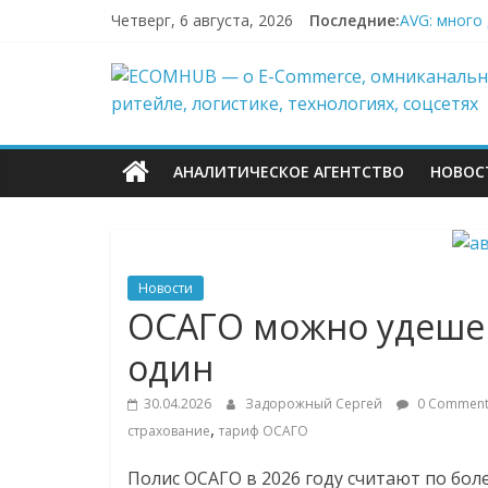
Перейти
Четверг, 6 августа, 2026
Последние:
AVG: много
к
67,4% селле
содержимому
ECOMHUB
Заморозка 
LIMÉ полно
Точка Банк
—
АНАЛИТИЧЕСКОЕ АГЕНТСТВО
НОВОС
о
E-
Новости
Commerce,
ОСАГО можно удешев
один
омниканально
30.04.2026
Задорожный Сергей
0 Comment
ритейле,
,
страхование
тариф ОСАГО
Полис ОСАГО в 2026 году считают по бол