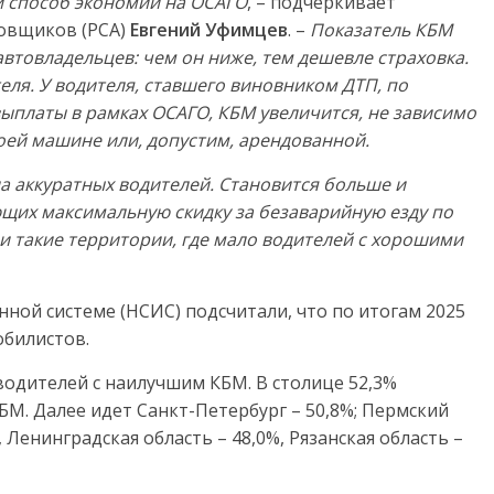
й способ экономии на ОСАГО
, – подчеркивает
ховщиков (РСА)
Евгений Уфимцев
. –
Показатель КБМ
автовладельцев: чем он ниже, тем дешевле страховка.
еля. У водителя, ставшего виновником ДТП, по
ыплаты в рамках ОСАГО, КБМ увеличится, не зависимо
воей машине или, допустим, арендованной.
а аккуратных водителей. Становится больше и
ющих максимальную скидку за безаварийную езду по
 и такие территории, где мало водителей с хорошими
ой системе (НСИС) подсчитали, что по итогам 2025
обилистов.
водителей с наилучшим КБМ. В столице 52,3%
. Далее идет Санкт-Петербург – 50,8%; Пермский
, Ленинградская область – 48,0%, Рязанская область –