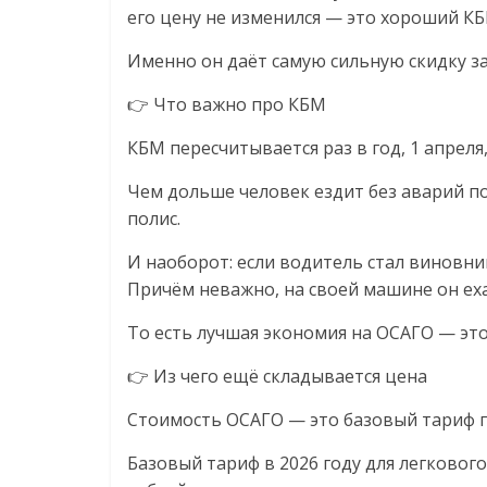
логистике,
его цену не изменился — это хороший КБ
технологиях,
Именно он даёт самую сильную скидку з
👉 Что важно про КБМ
соцсетях
КБМ пересчитывается раз в год, 1 апреля
Портал
Чем дольше человек ездит без аварий п
об
полис.
онлайн-
И наоборот: если водитель стал виновни
торговле,
Причём неважно, на своей машине он ех
сервисах
для
То есть лучшая экономия на ОСАГО — это 
e-
Commerce,
👉 Из чего ещё складывается цена
ритейле,
Стоимость ОСАГО — это базовый тариф 
логистике,
технологиях,
Базовый тариф в 2026 году для легковог
соцсетях.