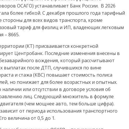
оворов ОСАГО) устанавливает Банк России. В 2026
стала более гибкой. С декабря прошлого года тарифный
 стороны для всех видов транспорта, кроме
базовый тариф для физлиц и ИП, владеющих легковым
я – 8665.
ерритории (КТ) присваивается конкретной
тирует Центробанк. Последние изменения внесены в
 безаварийного вождения, который рассчитывают
х выплатах после ДТП, случившихся по вине
раста и стажа (КВС) повышает стоимость полиса
ей, но понижает для более возрастных и опытных.
 наличии или отсутствии в договоре условия об
равлению лиц. Следующий множитель в формуле
вигателя (чем мощнее авто, тем больше цифра).
 зависит от периода использования транспортного
го величина от 0,5 до 1.