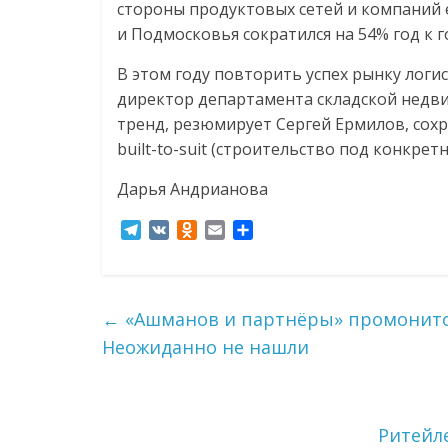
стороны продуктовых сетей и компаний 
и Подмосковья сократился на 54% год к год
В этом году повторить успех рынку логи
директор департамента складской недвиж
тренд, резюмирует Сергей Ермилов, сохра
built-to-suit (строительство под конкрет
Дарья Андрианова
T
V
O
E
О
e
K
d
m
т
l
n
a
п
e
o
i
р
g
k
l
а
←
«Ашманов и партнёры» промонито
r
l
в
Неожиданно не нашли
a
a
и
m
s
т
s
ь
n
i
Ритейл