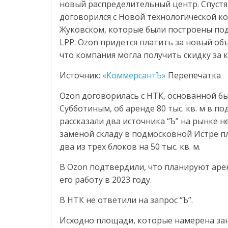
новый распределительный центр. Спустя
Нам
договорился с Новой технологической ко
важно,
Жуковском, которые были построены под
как
знать
LPP. Ozon придется платить за новый объ
как
что компания могла получить скидку за к
Сеть
Источник:
«КоммерсантЪ»
Перепечатка
меняет
жизнь
Ozon договорилась с НТК, основанной
людей
Субботиным, об аренде 80 тыс. кв. м в 
и
рассказали два источника “Ъ” на рынке н
обсудить
заменой складу в подмосковной Истре пло
эти
два из трех блоков на 50 тыс. кв. м.
изменения
с
В Ozon подтвердили, что планируют арен
читателем.
его работу в 2023 году.
В НТК не ответили на запрос “Ъ”.
Исходно площади, которые намерена зан