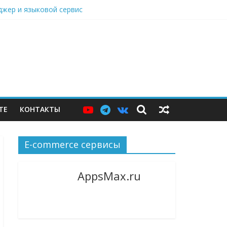
нджер и языковой сервис
дарами, Саратовский НПЗ остановился
ю витрину
ТЕ
КОНТАКТЫ
E-commerce сервисы
AppsMax.ru