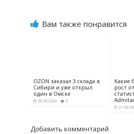
k
i
Вам также понравится
OZON заказал 3 склада в
Какие 
Сибири и уже открыл
рост от
один в Омске
статис
Admita
05.09.2024
0
21.06.20
Добавить комментарий