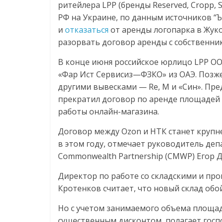
ритейлера LPP (бренды Reserved, Cropp, 
РФ на Украине, по данным источников “Ъ
и
отказаться
от аренды логопарка в Жуко
разорвать договор аренды с собственни
В конце июня российское юрлицо LPP О
«Фар Ист Сервисиз—ФЗКО» из ОАЭ. Позже
другими вывесками — Re, M и «Син». Пре
прекратил договор по аренде площадей 
работы онлайн-магазина.
Договор между Ozon и НТК станет крупн
в этом году, отмечает руководитель де
Commonwealth Partnership (CMWP) Егор 
Директор по работе со складскими и пр
Кротенков считает, что новый склад обой
Но с учетом занимаемого объема площад
существенным дисконтом, полагает госп