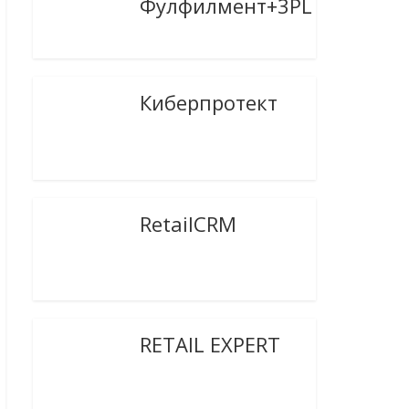
Фулфилмент+3PL
Киберпротект
RetailCRM
RETAIL EXPERT