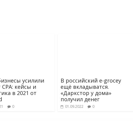
бизнесы усилили
В российский e-grocey
 CPA: кейсы и
ещё вкладыватся.
тика в 2021 от
«Даркстор у дома»
d
получил денег
21
0
01.09.2022
0