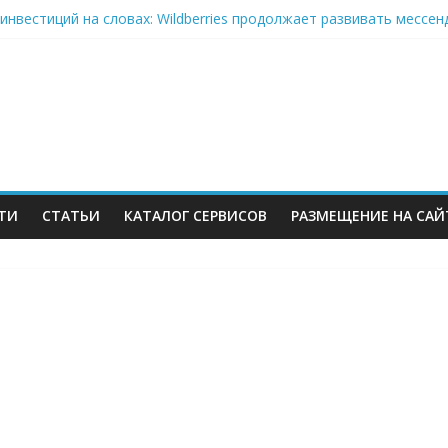
инвестиций на словах: Wildberries продолжает развивать мессе
кризис: хроники 2–6 августа — Сызрань, Уфа и Ярославль под у
on-селлеры ищут замену Wildberries, Lamoda открывает отдельну
» Ленты нарастил продажи на 37% в 2026
еров Wildberries уже имеют альтернативу или начали её искать
ТИ
СТАТЬИ
КАТАЛОГ СЕРВИСОВ
РАЗМЕЩЕНИЕ НА САЙ
м