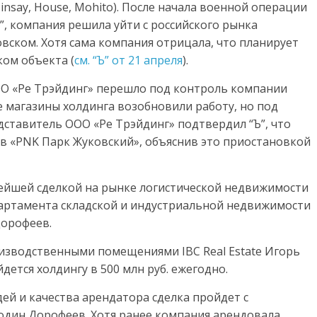
Sinsay, House, Mohito). После начала военной операции
”, компания решила уйти с российского рынка
вском. Хотя сама компания отрицала, что планирует
ком объекта (
см. “Ъ” от 21 апреля
).
ОО «Ре Трэйдинг» перешло под контроль компании
 магазины холдинга возобновили работу, но под
дставитель ООО «Ре Трэйдинг» подтвердил “Ъ”, что
в «PNK Парк Жуковский», объяснив это приостановкой
ейшей сделкой на рынке логистической недвижимости
партамента складской и индустриальной недвижимости
Дорофеев.
оизводственными помещениями IBC Real Estate Игорь
дется холдингу в 500 млн руб. ежегодно.
ей и качества арендатора сделка пройдет с
один Дорофеев. Хотя ранее компания арендовала