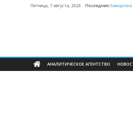
Перейти
Пятница, 7 августа, 2026
Последние:
Заморозка 
к
Топливный 
содержимому
ECOMHUB
Пока fashi
«Зоомаркет
67,4% селл
—
о
АНАЛИТИЧЕСКОЕ АГЕНТСТВО
НОВОС
E-
Commerce,
омниканально
ритейле,