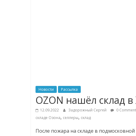
логистике,
технологиях,
соцсетях
Портал
об
онлайн-
торговле,
сервисах
для
Новости
Рассылка
e-
OZON нашёл склад в
Commerce,
ритейле,
12.09.2022
Задорожный Сергей
0 Comment
,
,
логистике,
складе Озона
селлеры
склад
технологиях,
После пожара на складе в подмосковной
соцсетях.