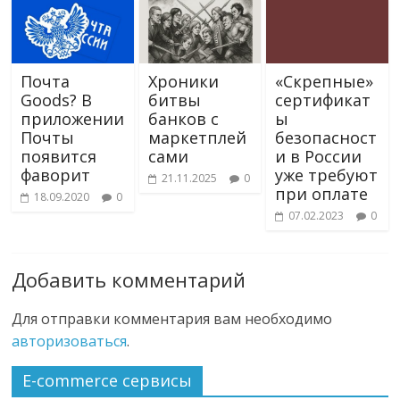
Почта
Хроники
«Скрепные»
Goods? В
битвы
сертификат
приложении
банков с
ы
Почты
маркетплей
безопасност
появится
сами
и в России
фаворит
уже требуют
21.11.2025
0
при оплате
18.09.2020
0
07.02.2023
0
Добавить комментарий
Для отправки комментария вам необходимо
авторизоваться
.
E-commerce сервисы