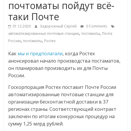
почтоматы пойдут всё-
Commerce,
таки Почте
омниканальном
01.12.2020
Задорожный Сергей
0 Comments
,
,
автоматизированные почтовые станции
постаматы
Почта
ритейле,
,
,
России
почтаматы
Ростех
Как
мы и предполагали
, когда Ростех
логистике,
анонсировал начало производства постаматов,
он планировал производить их для Почты
технологиях,
России.
соцсетях
Госкорпорация Ростех поставит Почте России
автоматизированные почтовые станции для
организации бесконтактной доставки в 37
Портал
регионах страны. Соответствующий контракт
об
заключен по итогам конкурсных процедур на
онлайн-
сумму 1,25 млрд рублей.
торговле,