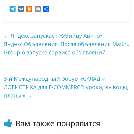
T
V
O
E
О
e
K
d
m
т
l
n
a
п
e
o
i
р
g
k
l
а
←
Яндекс запускает «Убийцу Авито» —
r
l
в
Яндекс.Объявления. После объявления Mail.ru
a
a
и
m
s
т
Group о запуске сервиса объявлений
s
ь
n
i
k
3-й Международный форум «СКЛАД и
i
ЛОГИСТИКА для E-COMMERCE: уроки, выводы,
планы!»
→
Вам также понравится