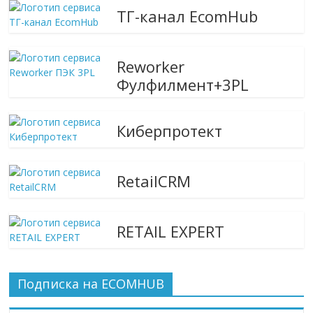
ТГ-канал EcomHub
Reworker
Фулфилмент+3PL
Киберпротект
RetailCRM
RETAIL EXPERT
Подписка на ECOMHUB