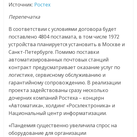
сервисах
Источник:
Ростех
для
e-
Перепечатка
Commerce,
В соответствии с условиями договора будет
ритейле,
поставлено 4804 постамата, в том числе 1972
логистике,
устройства планируется установить в Москве и
технологиях,
Санкт-Петербурге. Помимо поставки
соцсетях.
Нам
автоматизированных почтовых станций
важно,
контракт предусматривает оказание услуг по
как
логистике, сервисному обслуживанию и
знать
гарантийному сопровождению. В реализации
как
проекта задействованы сразу несколько
Сеть
дочерних компаний Ростеха – концерн
меняет
«Автоматика», холдинг «Росэлектроника» и
жизнь
Национальный центр информатизации.
людей
«Пандемия существенно увеличила спрос на
и
обсудить
оборудование для организации