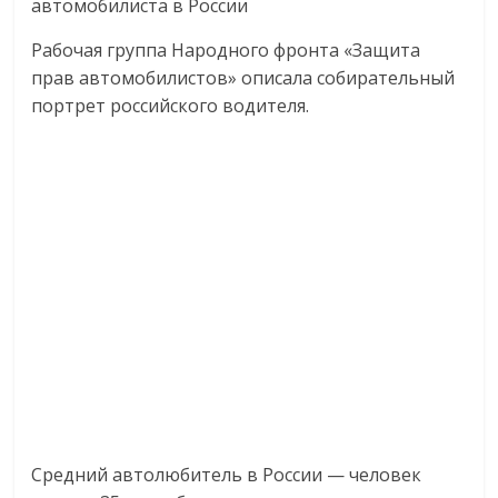
автомобилиста в России
логистике,
технологиях,
Рабочая группа Народного фронта «Защита
соцсетях.
прав автомобилистов» описала собирательный
Нам
портрет российского водителя.
важно,
как
знать
как
Сеть
меняет
жизнь
людей
и
обсудить
эти
изменения
с
Средний автолюбитель в России — человек
читателем.