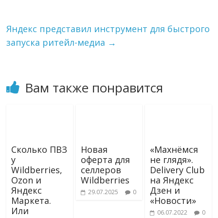
n
i
k
Яндекс представил инструмент для быстрого
i
запуска ритейл-медиа
→
Вам также понравится
Сколько ПВЗ
Новая
«Махнёмся
у
оферта для
не глядя».
Wildberries,
селлеров
Delivery Club
Ozon и
Wildberries
на Яндекс
Яндекс
Дзен и
29.07.2025
0
Маркета.
«Новости»
Или
06.07.2022
0