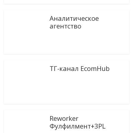
Аналитическое
агентство
ТГ-канал EcomHub
Reworker
Фулфилмент+3PL