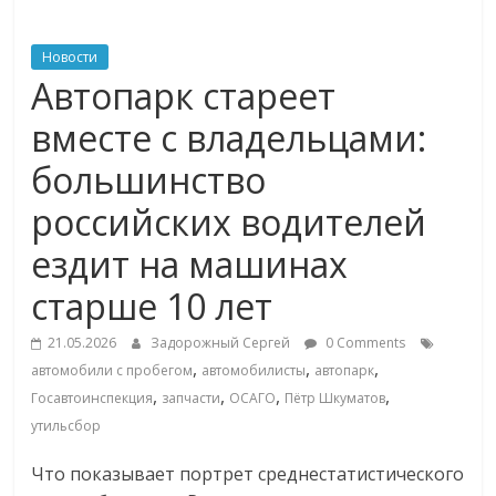
ритейле,
Новости
Автопарк стареет
логистике,
вместе с владельцами:
технологиях,
большинство
российских водителей
соцсетях
ездит на машинах
Портал
старше 10 лет
об
онлайн-
21.05.2026
Задорожный Сергей
0 Comments
торговле,
,
,
,
автомобили с пробегом
автомобилисты
автопарк
сервисах
,
,
,
,
Госавтоинспекция
запчасти
ОСАГО
Пётр Шкуматов
для
утильсбор
e-
Commerce,
Что показывает портрет среднестатистического
ритейле,