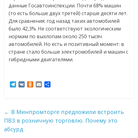
данные Госавтоинспекции. Почти 68% машин
(то есть больше двух третей) старше десяти лет.
Для сравнения: год назад таких автомобилей
было 42,3%. Не соответствуют экологическим
нормам по выхлопам около 250 тысяч
автомобилей. Но есть и позитивный момент: в
стране стало больше электромобилей и машин с
гибридными двигателями.
T
V
O
E
О
e
K
d
m
т
l
n
a
п
e
o
i
р
g
k
l
а
←
В Минпромторге предложили встроить
r
l
в
ПВЗ в розничную торговлю. Почему это
a
a
и
m
s
т
абсурд
s
ь