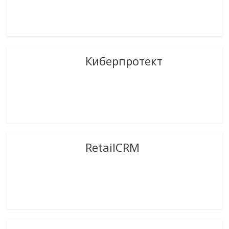
Киберпротект
RetailCRM