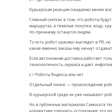
Нам
важно,
Курьерская реакция ожидаемо менее вос
как
Главный скепсис в том, что роботы будут
знать
маршрутах, а тяжёлые покупки, воду, кр
как
по-прежнему останутся людям.
Сеть
меняет
То есть робот красиво выглядит в PR, но
жизнь
какие именно заказы ему начнут отдават
людей
и
Если автономная доставка работает толь
обсудить
технологичность сервиса и даёт инфопов
эти
👉 Роботы Яндекса или нет
изменения
с
Отдельный нюанс — происхождение роб
читателем.
В курьерской среде их уже называют роб
Но в публичных материалах Самоката те
корректнее говорить осторожнее: это р