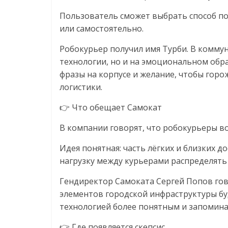
логистике,
Пользователь сможет выбрать способ по
технологиях,
или самостоятельно.
Робокурьер получил имя Турби. В комму
соцсетях
технологии, но и на эмоциональном обра
фразы на корпусе и желание, чтобы гор
Портал
логистики.
об
👉 Что обещает Самокат
онлайн-
торговле,
В компании говорят, что робокурьеры во
сервисах
для
Идея понятная: часть лёгких и близких 
e-
нагрузку между курьерами распределять
Commerce,
Гендиректор Самоката Сергей Попов гов
ритейле,
элементов городской инфраструктуры бу
логистике,
технологией более понятным и запомин
технологиях,
соцсетях.
👉 Где появляется скепсис