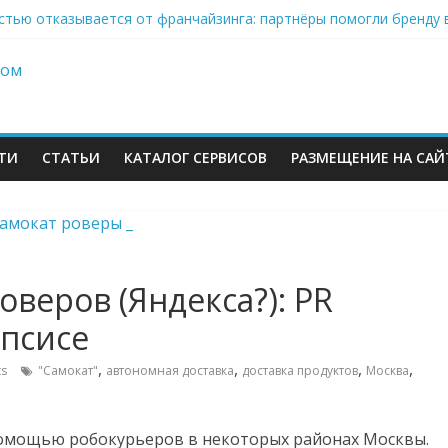
инвестиций на словах: Wildberries продолжает развивать мессен
стью отказывается от франчайзинга: партнёры помогли бренду 
on-селлеры ищут замену Wildberries, Lamoda открывает отдельну
» Ленты нарастил продажи на 37% в 2026
ров Wildberries уже имеют альтернативу или начали её искать
ТИ
СТАТЬИ
КАТАЛОГ СЕРВИСОВ
РАЗМЕЩЕНИЕ НА САЙ
оверов (Яндекса?): PR
епсисе
м
,
,
,
,
s
"Самокат"
автономная доставка
доставка продуктов
Москва
помощью робокурьеров в некоторых районах Москвы.