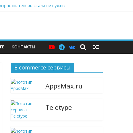
джер и языковой сервис
вырасти, теперь стали не нужны
ю витрину
ТЕ
КОНТАКТЫ
E-commerce сервисы
AppsMax.ru
Teletype