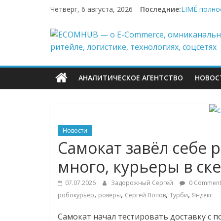
Заморозка 
Перейти
Четверг, 6 августа, 2026
Последние:
LIMÉ полно
к
Пока fashi
содержимому
ECOMHUB
«Зоомаркет
67,4% селле
—
АНАЛИТИЧЕСКОЕ АГЕНТСТВО
НОВОС
о
E-
Новости
Commerce,
Самокат завёл себе р
много, курьеры в ск
омниканально
07.07.2026
Задорожный Сергей
0 Comment
ритейле,
,
,
,
,
робокурьер
роверы
Сергей Попов
Турби
Яндекс
Самокат начал тестировать доставку с 