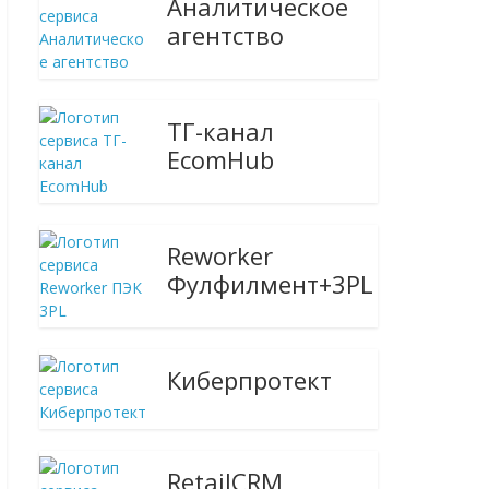
Аналитическое
агентство
ТГ-канал
EcomHub
Reworker
Фулфилмент+3PL
Киберпротект
RetailCRM