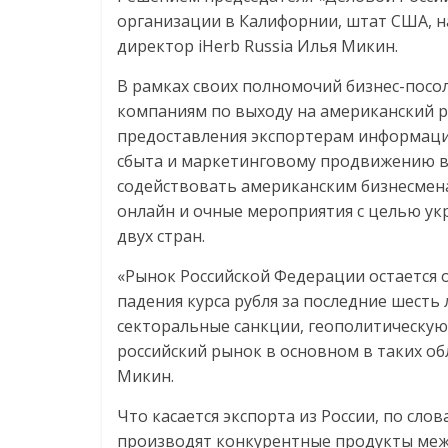
Нам
организации в Калифорнии, штат США, н
важно,
директор iHerb Russia Илья Микин.
как
знать
В рамках своих полномочий бизнес-посо
как
компаниям по выходу на американский р
Сеть
предоставления экспортерам информации
меняет
сбыта и маркетинговому продвижению в 
жизнь
содействовать американским бизнесмена
людей
онлайн и очные мероприятия с целью у
и
двух стран.
обсудить
эти
«Рынок Российской Федерации остается о
изменения
падения курса рубля за последние шесть
с
секторальные санкции, геополитическую
читателем.
российский рынок в основном в таких об
Микин.
Что касается экспорта из России, по сло
производят конкурентные продукты межд