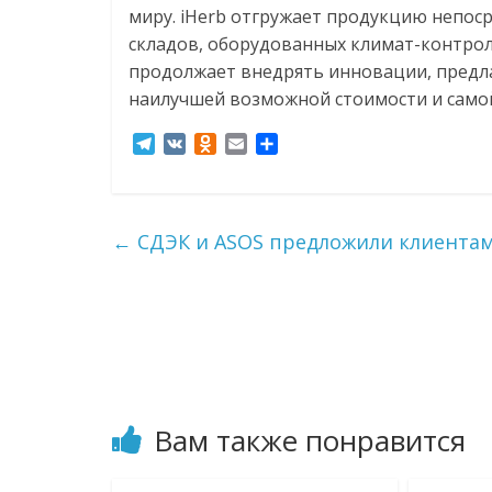
миру. iHerb отгружает продукцию непо
складов, оборудованных климат-контролем
продолжает внедрять инновации, предла
наилучшей возможной стоимости и само
T
V
O
E
О
e
K
d
m
т
l
n
a
п
e
o
i
р
g
k
l
а
←
СДЭК и ASOS предложили клиентам
r
l
в
a
a
и
m
s
т
s
ь
n
i
k
i
Вам также понравится