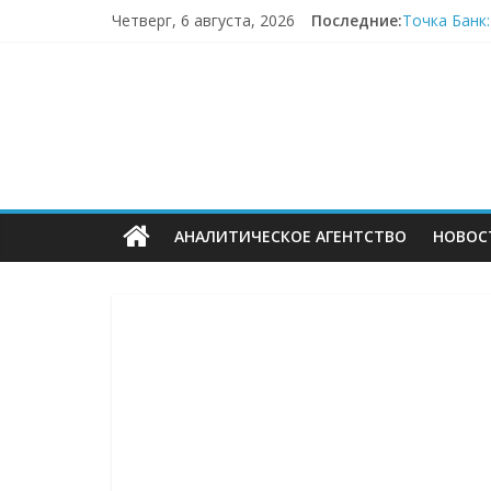
Перейти
Четверг, 6 августа, 2026
Последние:
Точка Банк
к
«Зоомаркет
содержимому
ECOMHUB
67,4% селле
Заморозка 
LIMÉ полно
—
о
АНАЛИТИЧЕСКОЕ АГЕНТСТВО
НОВОС
E-
Commerce,
омниканально
ритейле,