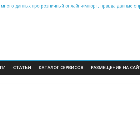
: много данных про розничный онлайн-импорт, правда данные о
» Ленты нарастил продажи на 37% в 2026
ров Wildberries уже имеют альтернативу или начали её искать
инвестиций на словах: Wildberries продолжает развивать мессен
стью отказывается от франчайзинга: партнёры помогли бренду 
ТИ
СТАТЬИ
КАТАЛОГ СЕРВИСОВ
РАЗМЕЩЕНИЕ НА САЙ
м