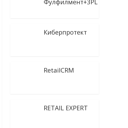
Фулфилмент+3PL
Киберпротект
RetailCRM
RETAIL EXPERT