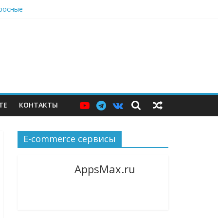
просные
джер и языковой сервис
вырасти, теперь стали не нужны
ТЕ
КОНТАКТЫ
E-commerce сервисы
AppsMax.ru