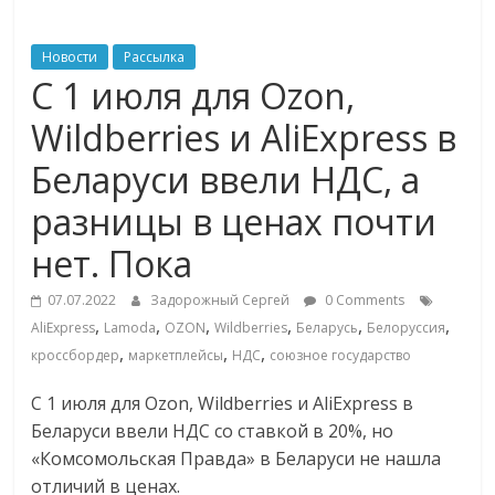
ритейле,
Новости
Рассылка
С 1 июля для Ozon,
логистике,
Wildberries и AliExpress в
технологиях,
Беларуси ввели НДС, а
разницы в ценах почти
соцсетях
нет. Пока
Портал
07.07.2022
Задорожный Сергей
0 Comments
об
,
,
,
,
,
,
AliExpress
Lamoda
OZON
Wildberries
Беларусь
Белоруссия
онлайн-
,
,
,
торговле,
кроссбордер
маркетплейсы
НДС
союзное государство
сервисах
С 1 июля для Ozon, Wildberries и AliExpress в
для
Беларуси ввели НДС со ставкой в 20%, но
e-
«Комсомольская Правда» в Беларуси не нашла
Commerce,
отличий в ценах.
ритейле,