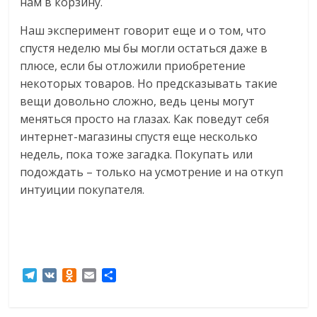
нам в корзину.
Наш эксперимент говорит еще и о том, что
спустя неделю мы бы могли остаться даже в
плюсе, если бы отложили приобретение
некоторых товаров. Но предсказывать такие
вещи довольно сложно, ведь цены могут
меняться просто на глазах. Как поведут себя
интернет-магазины спустя еще несколько
недель, пока тоже загадка. Покупать или
подождать – только на усмотрение и на откуп
интуиции покупателя.
T
V
O
E
О
e
K
d
m
т
l
n
a
п