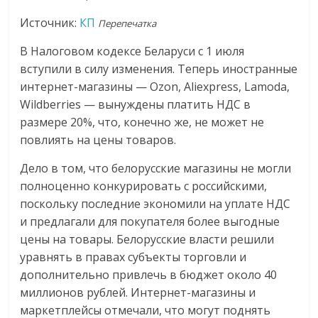
логистике,
Источник:
КП
Перепечатка
технологиях,
соцсетях.
В Налоговом кодексе Беларуси с 1 июля
Нам
вступили в силу изменения. Теперь иностранные
важно,
интернет-магазины — Ozon, Аliexpress, Lamoda,
как
Wildberries — вынуждены платить НДС в
знать
размере 20%, что, конечно же, не может не
как
повлиять на цены товаров.
Сеть
меняет
Дело в том, что белорусские магазины не могли
жизнь
полноценно конкурировать с российскими,
людей
поскольку последние экономили на уплате НДС
и
и предлагали для покупателя более выгодные
обсудить
цены на товары. Белорусские власти решили
эти
уравнять в правах субъекты торговли и
изменения
дополнительно привлечь в бюджет около 40
с
миллионов рублей. Интернет-магазины и
читателем.
маркетплейсы отмечали, что могут поднять