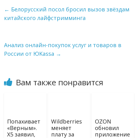
e
o
i
р
g
k
l
а
←
Белорусский посол бросил вызов звёздам
r
l
в
китайского лайфстримминга
a
a
и
m
s
т
s
ь
n
i
Анализ онлайн-покупок услуг и товаров в
k
России от ЮKassa
→
i
Вам также понравится
Попахивает
Wildberries
OZON
«Верным».
меняет
обновил
X5 заявил,
плату за
приложение