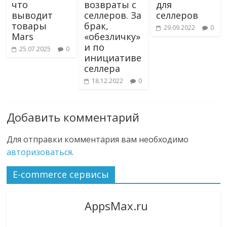
что
возвраты с
для
выводит
селлеров. За
селлеров
товары
брак,
29.09.2022
0
Mars
«обезличку»
и по
25.07.2025
0
инициативе
селлера
18.12.2022
0
Добавить комментарий
Для отправки комментария вам необходимо
авторизоваться
.
E-commerce сервисы
AppsMax.ru