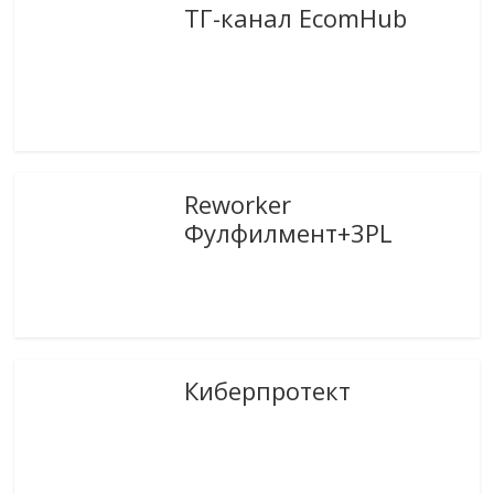
ТГ-канал EcomHub
Reworker
Фулфилмент+3PL
Киберпротект