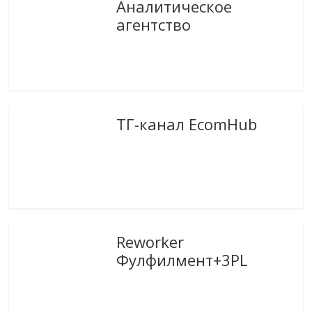
Аналитическое
агентство
ТГ-канал EcomHub
Reworker
Фулфилмент+3PL