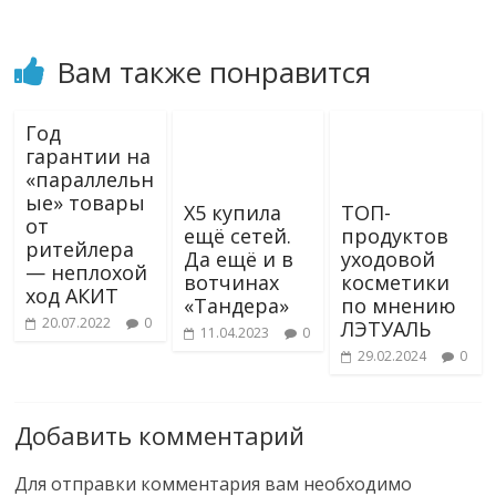
Вам также понравится
Год
гарантии на
«параллельн
ые» товары
X5 купила
ТОП-
от
ещё сетей.
продуктов
ритейлера
Да ещё и в
уходовой
— неплохой
вотчинах
косметики
ход АКИТ
«Тандера»
по мнению
20.07.2022
0
ЛЭТУАЛЬ
11.04.2023
0
29.02.2024
0
Добавить комментарий
Для отправки комментария вам необходимо