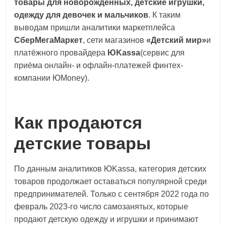
товары для новорожденных, детские игрушки,
логистике,
одежду для девочек и мальчиков
. К таким
технологиях,
выводам пришли аналитики маркетплейса
соцсетях.
СберМегаМаркет
, сети магазинов
«Детский мир»
и
Нам
платёжного провайдера
ЮKassa
(сервис для
важно,
приёма онлайн- и офлайн-платежей финтех-
как
компании ЮMoney).
знать
как
Сеть
Как продаются
меняет
жизнь
детские товары
людей
и
обсудить
По данным аналитиков ЮKassa, категория детских
эти
товаров продолжает оставаться популярной среди
изменения
предпринимателей. Только с сентября 2022 года по
с
февраль 2023-го число самозанятых, которые
читателем.
продают детскую одежду и игрушки и принимают