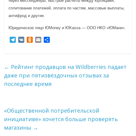
через мессенджеры, быстрые расчёты между юрлицами,
сплитование платежей, оплата по частям, массовые выплаты,
антифрод и другие.
Юридическое лицо ЮMoney и ЮKassa — ООО НКО «ЮМани».
T
V
O
E
О
e
K
d
m
т
l
n
a
п
e
o
i
р
g
k
l
а
←
Рейтинг продавцов на Wildberries падает
r
l
в
даже при пятизвёздочных отзывах за
a
a
и
m
s
т
последнее время
s
ь
n
i
k
«Общественной потребительской
i
инициативе» хочется больше проверять
магазины
→