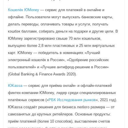
Кошелёк ЮMoney
— сервис для платежей в онлайне и
офлайне. Пользователи могут выпускать банковские карты,
делать переводы, оплачивать товары и услуги, получать
кэшбэк баллами, собирать деньги на подарки и другие цели. В
ЮMoney зарегистрировано свыше 70 млн кошельков,
выпущено более 2,8 млн пластиковых и 25 млн виртуальных
карт. ЮMoney — победитель в номинациях «Лучший
электронный кошелёк в России», «Одобрение российских
пользователей» и «Лучшее антифрод-решение в России»
(Global Banking & Finance Awards 2020).
ЮKassa
— сервис для приёма онлайн- и офлайн-платежей
финтех-компании ЮMoney, лидер среди специализированных
платёжных сервисов («
РБК Исследования рынков
», 2021 год).
ЮKassa создаёт решения для бизнеса любого размера — от
самозанятых до крупных ритейлеров. Основные продукты:
приём платежей (более 10 способов), выставление счетов