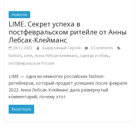
Новости
LIME. Секрет успеха в
постфевральском ритейле от Анны
Лебсак-Клейманс
28.12.2023
Задорожный Сергей
0 Comments
,
,
,
,
fashion
Lime
Анна Лебсак-Клейманс
одежда и обувь
постфевральская Россия
LIME — одна из немногих российских fashion-
ритейлеров, который продаёт успешнее после февраля
2022. Анна Лебсак-Клейманс дала развёрнутый
комментарий, почему этот
Read more