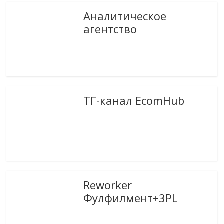
Аналитическое
агентство
ТГ-канал EcomHub
Reworker
Фулфилмент+3PL