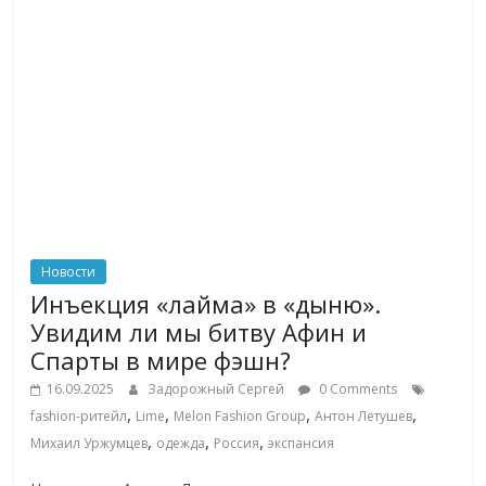
Новости
Инъекция «лайма» в «дыню».
Увидим ли мы битву Афин и
Спарты в мире фэшн?
16.09.2025
Задорожный Сергей
0 Comments
,
,
,
,
fashion-ритейл
Lime
Melon Fashion Group
Антон Летушев
,
,
,
Михаил Уржумцев
одежда
Россия
экспансия