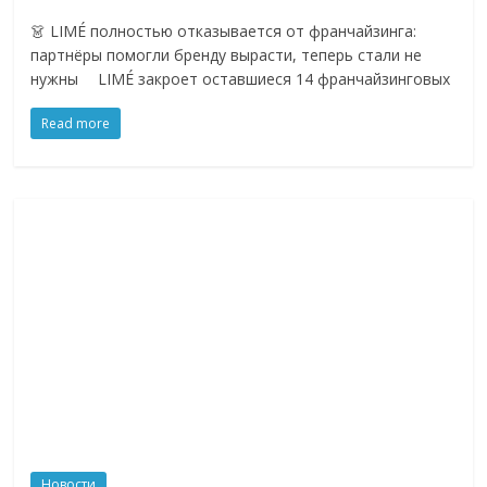
логистике,
👗 LIMÉ полностью отказывается от франчайзинга:
технологиях,
партнёры помогли бренду вырасти, теперь стали не
соцсетях.
нужны ⠀ LIMÉ закроет оставшиеся 14 франчайзинговых
Нам
важно,
Read more
как
знать
как
Сеть
меняет
жизнь
людей
и
обсудить
эти
изменения
с
читателем.
Новости