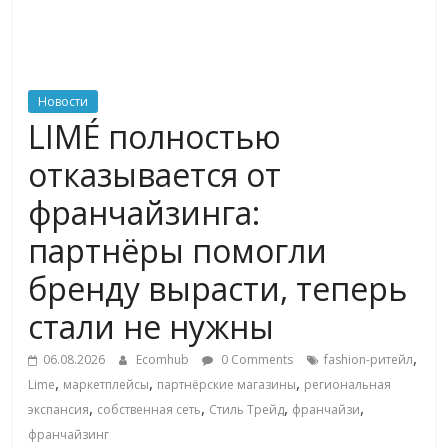
ритейле,
логистике,
Новости
LIMÉ полностью
технологиях,
отказывается от
соцсетях
франчайзинга:
партнёры помогли
Портал
об
бренду вырасти, теперь
онлайн-
стали не нужны
торговле,
сервисах
,
06.08.2026
Ecomhub
0 Comments
fashion-ритейл
для
,
,
,
Lime
маркетплейсы
партнёрские магазины
региональная
e-
,
,
,
,
экспансия
собственная сеть
Стиль Трейд
франчайзи
Commerce,
франчайзинг
ритейле,