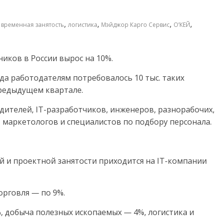
,
,
,
,
,
временная занятость
логистика
Мэйджор Карго Сервис
О’КЕЙ
иков в России вырос на 10%.
ода работодателям потребовалось 10 тыс. таких
предыдущем квартале.
дителей, IT-разработчиков, инженеров, разнорабочих,
в, маркетологов и специалистов по подбору персонала.
 и проектной занятости приходится на IT-компании
орговля — по 9%.
, добыча полезных ископаемых — 4%, логистика и