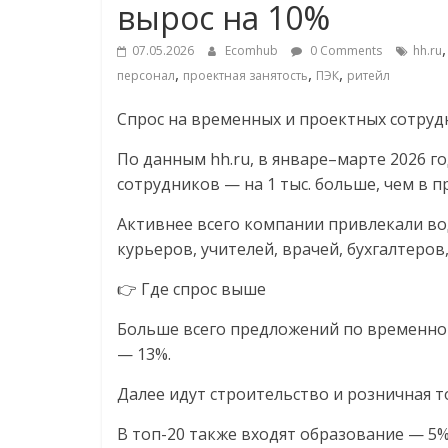
вырос на 10%
соцсетях.
Нам
07.05.2026
Ecomhub
0 Comments
hh.ru
важно,
,
,
,
персонал
проектная занятость
ПЭК
ритейл
как
знать
Спрос на временных и проектных сотрудн
как
Сеть
По данным hh.ru, в январе–марте 2026 г
меняет
сотрудников — на 1 тыс. больше, чем в 
жизнь
Активнее всего компании привлекали во
людей
и
курьеров, учителей, врачей, бухгалтеро
обсудить
👉 Где спрос выше
эти
изменения
Больше всего предложений по временной
с
— 13%.
читателем.
Далее идут строительство и розничная т
В топ-20 также входят образование — 5%