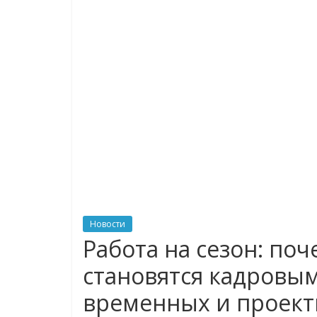
логистике,
технологиях,
соцсетях
Портал
об
онлайн-
торговле,
сервисах
для
Новости
e-
Работа на сезон: по
Commerce,
становятся кадровым
ритейле,
логистике,
временных и проект
технологиях,