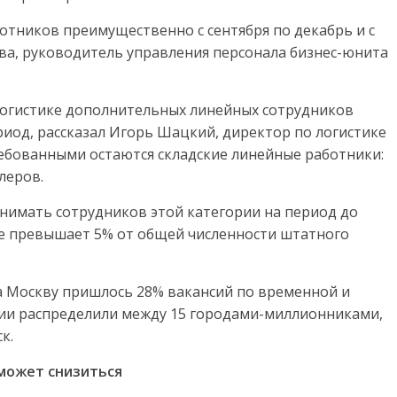
тников преимущественно с сентября по декабрь и с
ова, руководитель управления персонала бизнес-юнита
огистике дополнительных линейных сотрудников
од, рассказал Игорь Шацкий, директор по логистике
ребованными остаются складские линейные работники:
леров.
имать сотрудников этой категории на период до
 не превышает 5% от общей численности штатного
на Москву пришлось 28% вакансий по временной и
нии распределили между 15 городами-миллионниками,
к.
 может снизиться