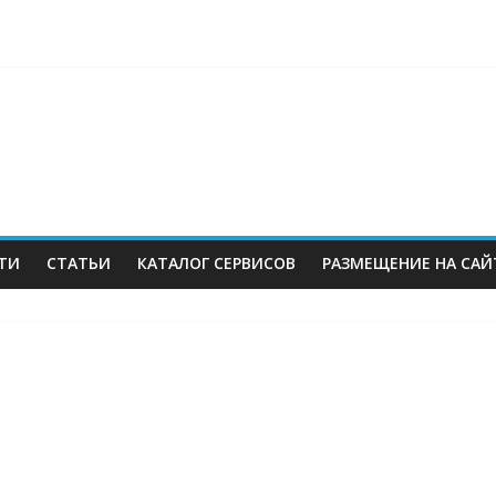
berries: что компания, банки, власти и бизнес предлагают селл
 со своих складов
 купил бывший офисный комплекс ВТБ в центре Москвы
es в Екатеринбурге. Пожар усиливается
ТИ
СТАТЬИ
КАТАЛОГ СЕРВИСОВ
РАЗМЕЩЕНИЕ НА САЙ
м