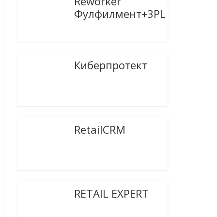
Reworker
Фулфилмент+3PL
Киберпротект
RetailCRM
RETAIL EXPERT