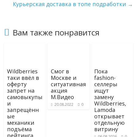
i
Курьерская доставка в топе подработки
→
k
i
Вам также понравится
Wildberries
Смог в
Пока
таки ввёл в
Москве и
fashion-
оферту
ситуативная
селлеры
запрет на
акция
ищут
самовыкупы
М.Видео
замену
и
Wildberries,
20.08.2022
0
запрещённ
Lamoda
ые
открывает
механики
отдельную
подъёма
витрину
рейтинга
06.08.2026
0