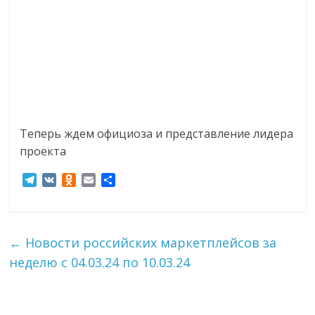
Теперь ждем официоза и представление лидера
проекта
T
V
O
E
О
e
K
d
m
т
l
n
a
п
e
o
i
р
g
k
l
а
←
Новости российских маркетплейсов за
r
l
в
неделю с 04.03.24 по 10.03.24
a
a
и
m
s
т
s
ь
n