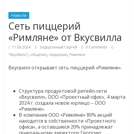
ритейле,
Новости
Сеть пиццерий
логистике,
«Римляне» от Вкусвилла
технологиях,
11.03.2024
Задорожный Сергей
0 Comments
,
,
,
"ВкусВилл"
общепит
пиццерии
Римляне
соцсетях
Вкусвилл открывает сеть пиццерий «Римляне».
Портал
об
онлайн-
Структура продуктовой ритейл-сети
торговле,
«Вкусвилл», ООО «Проектный офис», 4 марта
2024 г. создала новое юрлицо – ООО
сервисах
«Римляне».
для
В компании ООО «Римляне» 80% акций
e-
находится в собственности «Проектного
Commerce,
офиса», а оставшиеся 20% принадлежат
ритейле,
генеральному директору Георгию