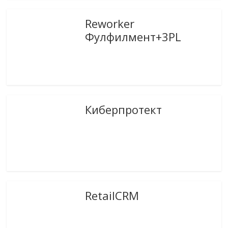
Reworker
Фулфилмент+3PL
Киберпротект
RetailCRM