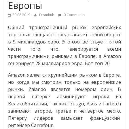
Европы
Commerce,
30.08.2019
Ecomhub
0 Comments
омниканальном
Общий трансграничный рынок европейских
торговых площадок представляет собой оборот
ритейле,
в 9 миллиардов евро. Это соответствует пятой
части того, что генерируется всеми
логистике,
трансграничными рынками в Европе, а Amazon
генерирует 28 миллиардов евро. Вот топ-20.
технологиях,
Amazon является крупнейшим рынком в Европе,
но когда мы смотрим только на европейские
соцсетях
рынки, Zalando является номером один. В
первой пятерке доминируют игроки из
Портал
Великобритании, так как Fruugo, Asos и Farfetch
об
занимают второе, третье и четвертое место.
онлайн-
Пятерку лидеров замыкает французский
торговле,
ритейлер Carrefour.