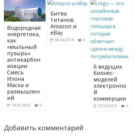
Битва
титанов:
Amazon и
Водородная
eBay
энергетика,
как
05.04.2019
0
«мыльный
пузырь»
антикарбон
изации.
6 ведущих
Смесь
бизнес-
Илона
моделей
Маска и
электронно
размышлен
й
ий
коммерции
14.05.2022
0
27.04.2019
0
Добавить комментарий