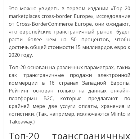
сервисах
для
Это можно увидеть в первом издании «Top 20
e-
marketplaces cross-border Europe», исследование
Commerce,
от Cross-BorderCommerce Europe, они ожидают,
ритейле,
что европейские трансграничный рынок будет
логистике,
расти более чем на 50 процентов, чтобы
технологиях,
достичь общей стоимости 15 миллиардов евро к
соцсетях.
2020 году.
Нам
Топ-20 основан на различных параметрах, таких
важно,
как трансграничные продажи электронной
как
знать
коммерции в 16 странах Западной Европы.
как
Рейтинг основан только на данных онлайн-
Сеть
платформы B2C, которые предлагают по
меняет
крайней мере две услуги оплаты, хранения и
жизнь
логистики. (Так, например, исключаются Miinto и
людей
Takeaway.)
и
Топ-20 трансграничных
обсудить