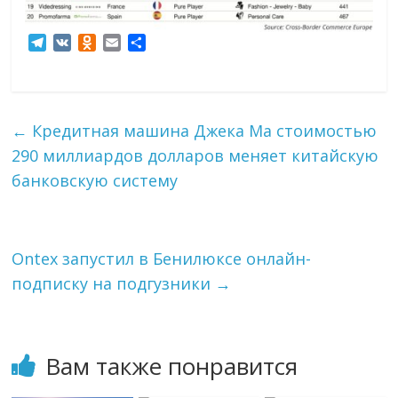
T
V
O
E
О
e
K
d
m
т
l
n
a
п
e
o
i
р
g
k
l
а
←
Кредитная машина Джека Ма стоимостью
r
l
в
a
a
и
290 миллиардов долларов меняет китайскую
m
s
т
банковскую систему
s
ь
n
i
k
i
Ontex запустил в Бенилюксе онлайн-
подписку на подгузники
→
Вам также понравится