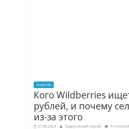
логистике,
технологиях,
соцсетях
Портал
об
онлайн-
торговле,
сервисах
для
Новости
e-
Кого Wildberries ище
Commerce,
рублей, и почему с
ритейле,
логистике,
из-за этого
технологиях,
соцсетях.
21.05.2024
Задорожный Сергей
0 Comment