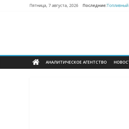
Перейти
Пятница, 7 августа, 2026
Последние:
Топливный 
к
Пока fashi
содержимому
ECOMHUB
«Зоомаркет
67,4% селл
Заморозка 
—
о
АНАЛИТИЧЕСКОЕ АГЕНТСТВО
НОВОС
E-
Commerce,
омниканально
ритейле,