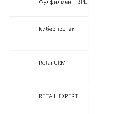
Фулфилмент+3PL
Киберпротект
RetailCRM
RETAIL EXPERT