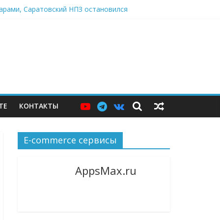
дарами, Саратовский НПЗ остановился
ю витрину
нджер и языковой сервис
ТЕ
КОНТАКТЫ
E-commerce сервисы
AppsMax.ru