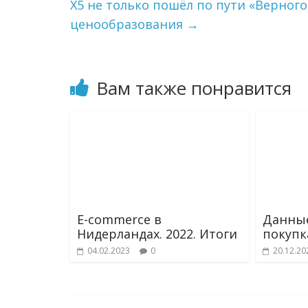
X5 не только пошёл по пути «Верног
n
i
ценообразования
→
k
i
Вам также понравится
E-commerce в
Данные
Нидерландах. 2022. Итоги
покупк
04.02.2023
0
20.12.20