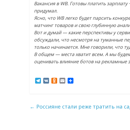
Вакансия в WB. Готовы платить зарплату ~
придумал.
Ясно, что WB легко будет парсить конкур
матчинг товаров и свою глубинную анали
Вот и думай — какие перспективы у серви
обсуждали, что несмотря на туманные пе
только начинается. Мне говорили, что т
В общем — места хватит всем. А мы буд
оценивать влияние ботов на рекламные 
T
V
O
E
О
e
K
d
m
т
l
n
a
п
e
o
i
р
g
k
l
а
←
Россияне стали реже тратить на са
r
l
в
a
a
и
m
s
т
s
ь