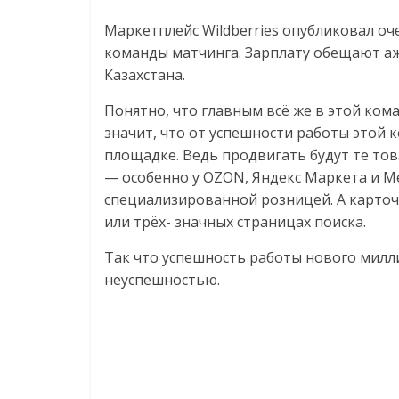
Нам
Маркетплейс Wildberries опубликовал о
важно,
как
команды матчинга. Зарплату обещают аж
знать
Казахстана.
как
Понятно, что главным всё же в этой ком
Сеть
значит, что от успешности работы этой 
меняет
площадке. Ведь продвигать будут те тов
жизнь
— особенно у OZON, Яндекс Маркета и Ме
людей
специализированной розницей. А карточк
и
или трёх- значных страницах поиска.
обсудить
эти
Так что успешность работы нового милл
изменения
неуспешностью.
с
читателем.