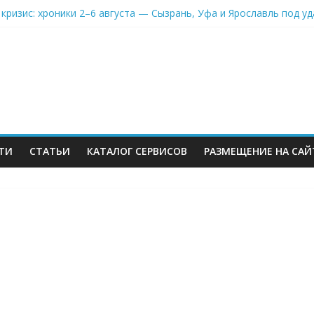
кризис: хроники 2–6 августа — Сызрань, Уфа и Ярославль под у
on-селлеры ищут замену Wildberries, Lamoda открывает отдельну
» Ленты нарастил продажи на 37% в 2026
еров Wildberries уже имеют альтернативу или начали её искать
инвестиций на словах: Wildberries продолжает развивать мессе
ТИ
СТАТЬИ
КАТАЛОГ СЕРВИСОВ
РАЗМЕЩЕНИЕ НА САЙ
м