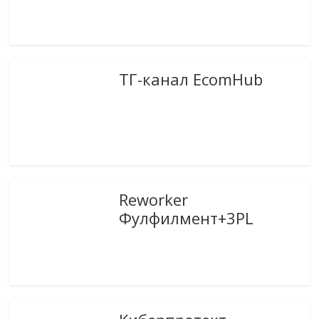
ТГ-канал EcomHub
Reworker
Фулфилмент+3PL