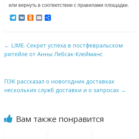
или вернуть в соответствии с правилами площадки.
T
V
O
E
О
e
K
d
m
т
l
n
a
п
e
o
i
р
g
k
l
а
←
LIME. Секрет успеха в постфевральском
r
l
в
ритейле от Анны Лебсак-Клейманс
a
a
и
m
s
т
s
ь
n
i
ПЭК рассказал о новогодних доставках
k
нескольких служб доставки и о запросах
→
i
Вам также понравится