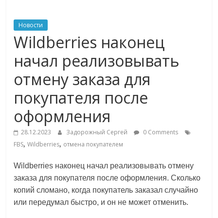
ритейле,
Новости
Wildberries наконец
логистике,
начал реализовывать
технологиях,
отмену заказа для
покупателя после
соцсетях
оформления
Портал
28.12.2023
Задорожный Сергей
0 Comments
об
,
,
FBS
Wildberries
отмена покупателем
онлайн-
торговле,
Wildberries наконец начал реализовывать отмену
сервисах
заказа для покупателя после оформления. Сколько
для
копий сломано, когда покупатель заказал случайно
e-
или передумал быстро, и он не может отменить.
Commerce,
ритейле,