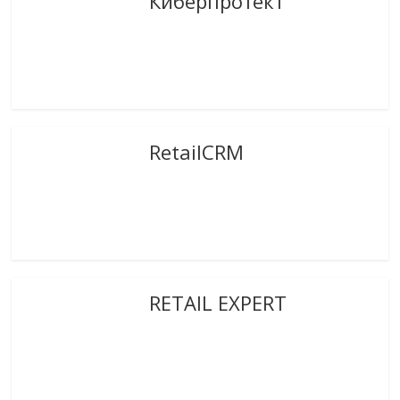
Киберпротект
RetailCRM
RETAIL EXPERT