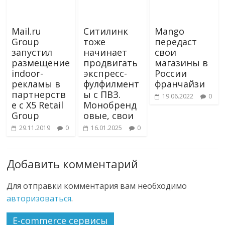
Mail.ru
Ситилинк
Mango
Group
тоже
передаст
запустил
начинает
свои
размещение
продвигать
магазины в
indoor-
экспресс-
России
рекламы в
фулфилмент
франчайзи
партнерств
ы с ПВЗ.
19.06.2022
0
е с X5 Retail
Монобренд
Group
овые, свои
29.11.2019
0
16.01.2025
0
Добавить комментарий
Для отправки комментария вам необходимо
авторизоваться
.
E-commerce сервисы