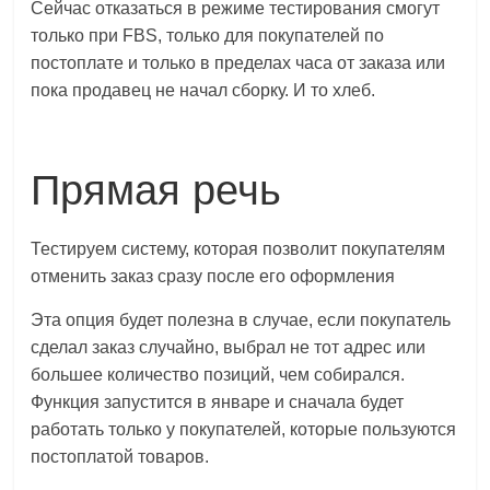
Сейчас отказаться в режиме тестирования смогут
логистике,
только при FBS, только для покупателей по
технологиях,
постоплате и только в пределах часа от заказа или
соцсетях.
пока продавец не начал сборку. И то хлеб.
Нам
важно,
как
знать
Прямая речь
как
Сеть
Тестируем систему, которая позволит покупателям
меняет
отменить заказ сразу после его оформления
жизнь
людей
Эта опция будет полезна в случае, если покупатель
и
сделал заказ случайно, выбрал не тот адрес или
обсудить
большее количество позиций, чем собирался.
эти
Функция запустится в январе и сначала будет
изменения
работать только у покупателей, которые пользуются
с
постоплатой товаров.
читателем.