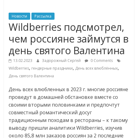
ритейле,
Новости
Рассылка
Wildberries подсмотрел,
логистике,
чем россияне займутся в
технологиях,
день святого Валентина
соцсетях
13.02.2023
Задорожный Сергей
0 Comments
,
,
,
Wildberries
гендерные праздники
День всех влюблённых
День святого Валентина
Портал
об
День всех влюбленных в 2023 г. многие россияне
онлайн-
проведут в домашней обстановке вместе со
торговле,
своими вторыми половинками и предпочтут
сервисах
совместный романтический досуг
для
традиционным походам в рестораны – к такому
e-
выводу пришли аналитики Wildberries, изучив
Commerce,
около 85,8 млн заказов россиян за 2 последние
ритейле,