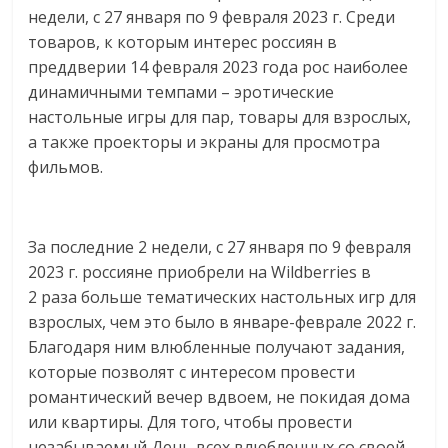
недели, с 27 января по 9 февраля 2023 г. Среди
логистике,
товаров, к которым интерес россиян в
технологиях,
преддверии 14 февраля 2023 года рос наиболее
соцсетях.
Нам
динамичными темпами – эротические
важно,
настольные игры для пар, товары для взрослых,
как
а также проекторы и экраны для просмотра
знать
фильмов.
как
Сеть
меняет
За последние 2 недели, с 27 января по 9 февраля
жизнь
2023 г. россияне приобрели на Wildberries в
людей
2 раза больше тематических настольных игр для
и
взрослых, чем это было в январе-феврале 2022 г.
обсудить
Благодаря ним влюбленные получают задания,
эти
которые позволят с интересом провести
изменения
романтический вечер вдвоем, не покидая дома
с
или квартиры. Для того, чтобы провести
читателем.
незабываемый День всех влюбленных со своей