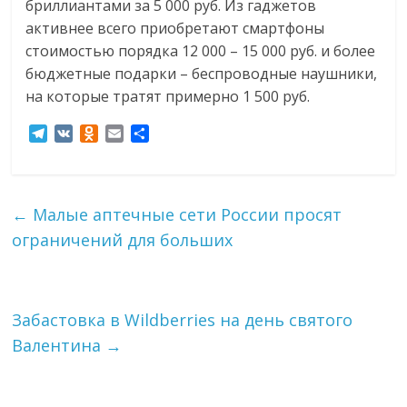
бриллиантами за 5 000 руб. Из гаджетов
активнее всего приобретают смартфоны
стоимостью порядка 12 000 – 15 000 руб. и более
бюджетные подарки – беспроводные наушники,
на которые тратят примерно 1 500 руб.
T
V
O
E
О
e
K
d
m
т
l
n
a
п
e
o
i
р
g
k
l
а
←
Малые аптечные сети России просят
r
l
в
ограничений для больших
a
a
и
m
s
т
s
ь
n
i
Забастовка в Wildberries на день святого
k
Валентина
→
i