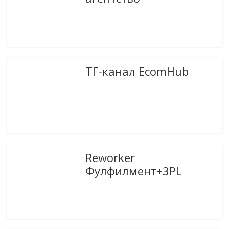
ТГ-канал EcomHub
Reworker
Фулфилмент+3PL