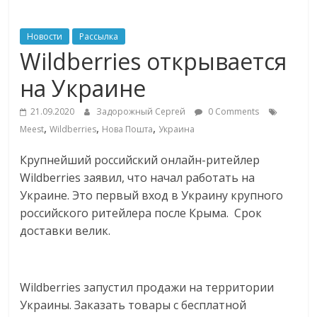
ритейле,
Новости
Рассылка
Wildberries открывается
логистике,
на Украине
технологиях,
21.09.2020
Задорожный Сергей
0 Comments
,
,
,
Meest
Wildberries
Нова Пошта
Украина
соцсетях
Крупнейший российский онлайн-ритейлер
Wildberries заявил, что начал работать на
Портал
об
Украине. Это первый вход в Украину крупного
онлайн-
российского ритейлера после Крыма. Срок
торговле,
доставки велик.
сервисах
для
e-
Wildberries запустил продажи на территории
Commerce,
Украины. Заказать товары с бесплатной
ритейле,