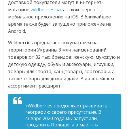
доставкой покупатели могут в интернет-
логистике,
магазине
wildberries.ua
, а также через
технологиях,
мобильное приложение на iOS. В ближайшее
соцсетях.
время также будет запущено приложение на
Нам
Android.
важно,
как
Wildberries предлагает покупателям на
знать
территории Украины 3 млн наименований
как
товаров от 32 тыс. брендов: женскую, мужскую и
Сеть
детскую одежду, обувь и аксессуары, игрушки,
меняет
товары для спорта, канцтовары, зоотовары, а
жизнь
также товары для дома и дачи. В дальнейшем
людей
ассортимент расширят.
и
обсудить
эти
«Wildberries продолжает развивать
изменения
географию своего присутствия. В
с
январе 2020 года мы запустили
читателем.
продажи в Польше, а в мае — в