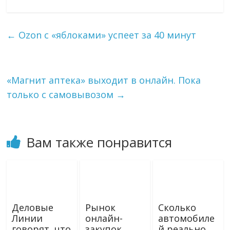
l
n
a
п
e
o
i
р
g
k
l
а
←
Ozon c «яблоками» успеет за 40 минут
r
l
в
a
a
и
m
s
т
s
ь
«Магнит аптека» выходит в онлайн. Пока
n
i
только с самовывозом
→
k
i
Вам также понравится
Деловые
Рынок
Сколько
Линии
онлайн-
автомобиле
говорят, что
закупок
й реально