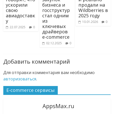
ускорили
бизнеса и
продали на
свою
госструктур
Wildberries в
авиадоставк
стал одним
2025 году
у
из
10.01.2026
0
ключевых
22.07.2025
0
драйверов
e-commerce
02.12.2025
0
Добавить комментарий
Для отправки комментария вам необходимо
авторизоваться
.
E-commerce сервисы
AppsMax.ru