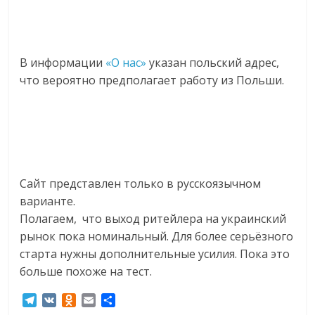
В информации
«О нас»
указан польский адрес,
что вероятно предполагает работу из Польши.
Сайт представлен только в русскоязычном
варианте.
Полагаем, что выход ритейлера на украинский
рынок пока номинальный. Для более серьёзного
старта нужны дополнительные усилия. Пока это
больше похоже на тест.
T
V
O
E
О
e
K
d
m
т