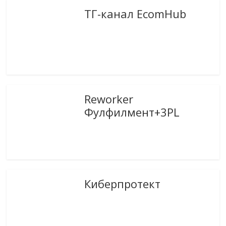
ТГ-канал EcomHub
Reworker
Фулфилмент+3PL
Киберпротект