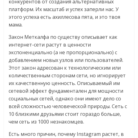
конкурентов от создания альтернативных
логистике,
платформ. Их масштаб и успех заперли нас. У
технологиях,
этого успеха есть ахиллесова пята, и это твоя
соцсетях.
мама.
Нам
важно,
Закон Меткалфа по существу описывает как
как
интернет-сети растут в ценности
знать
экспоненциально (а не пропорционально) с
как
добавлением новых узлов или пользователей.
Сеть
Этот закон адресован к технологическим или
меняет
количественным сторонам сети, но игнорирует
жизнь
их качественную ценность. Описываемый им
людей
сетевой эффект фундаментален для мощности
и
социальных сетей, однако они имеют дело со
обсудить
всей сложностью человеческой природы. Сеть с
эти
10 близкими друзьями стоит гораздо больше,
изменения
чем сеть из 1000 незнакомцев.
с
читателем.
Есть много причин, почему Instagram растет, в