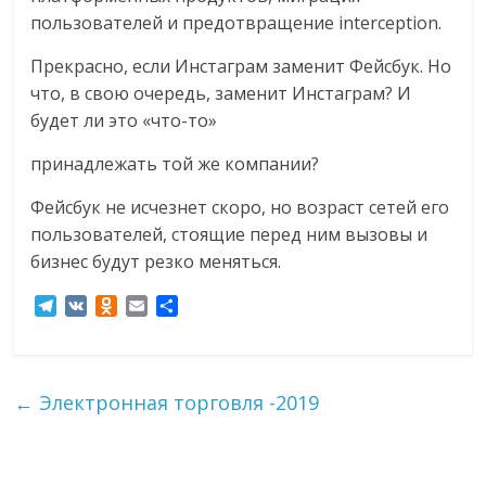
пользователей и предотвращение interception.
Прекрасно, если Инстаграм заменит Фейсбук. Но
что, в свою очередь, заменит Инстаграм? И
будет ли это «что-то»
принадлежать той же компании?
Фейсбук не исчезнет скоро, но возраст сетей его
пользователей, стоящие перед ним вызовы и
бизнес будут резко меняться.
T
V
O
E
О
e
K
d
m
т
l
n
a
п
e
o
i
р
g
k
l
а
←
Электронная торговля -2019
r
l
в
a
a
и
m
s
т
s
ь