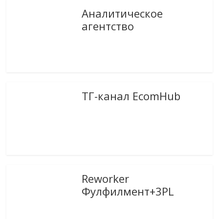
Аналитическое
агентство
ТГ-канал EcomHub
Reworker
Фулфилмент+3PL