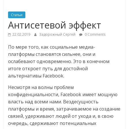
ритейле,
Статьи
Антисетевой эффект
логистике,
22.02.2019
Задорожный Сергей
0 Comments
технологиях,
По мере того, как социальные медиа-
платформы становятся сильнее, они и
соцсетях
ослабевают одновременно. Это в конечном
итоге откроет путь для достойной
Портал
альтернативы Facebook.
об
онлайн-
Несмотря на волны проблем
торговле,
конфиденциальности, Facebook имеет мощную
сервисах
власть над всеми нами. Вездесущность
для
платформы и время, затрачиваемое на создание
e-
связей, удерживают людей от ухода и, в свою
Commerce,
очередь, сдерживают потенциальных
ритейле,