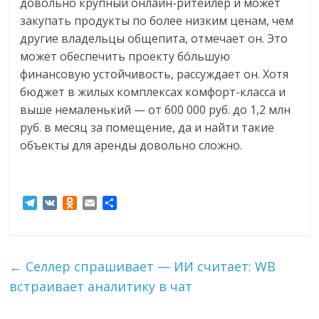
довольно крупный онлайн-ритейлер и может
закупать продукты по более низким ценам, чем
другие владельцы общепита, отмечает он. Это
может обеспечить проекту бо́льшую
финансовую устойчивость, рассуждает он. Хотя
бюджет в жилых комплексах комфорт-класса и
выше немаленький — от 600 000 руб. до 1,2 млн
руб. в месяц за помещение, да и найти такие
объекты для аренды довольно сложно.
T
V
O
E
О
e
K
d
m
т
l
n
a
п
e
o
i
р
g
k
l
а
←
Селлер спрашивает — ИИ считает: WB
r
l
в
встраивает аналитику в чат
a
a
и
m
s
т
s
ь