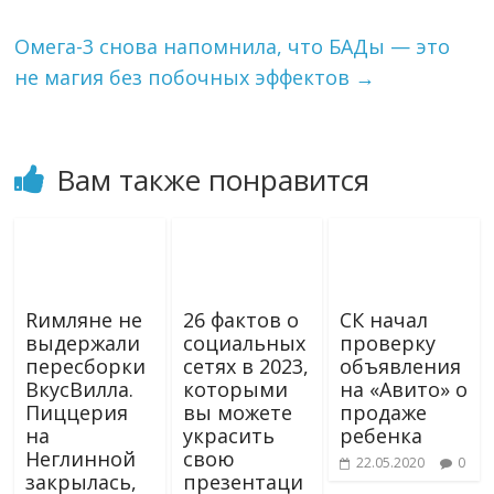
n
i
Омега-3 снова напомнила, что БАДы — это
k
не магия без побочных эффектов
→
i
Вам также понравится
Rимляне не
26 фактов о
СК начал
выдержали
социальных
проверку
пересборки
сетях в 2023,
объявления
ВкусВилла.
которыми
на «Авито» о
Пиццерия
вы можете
продаже
на
украсить
ребенка
Неглинной
свою
22.05.2020
0
закрылась,
презентаци