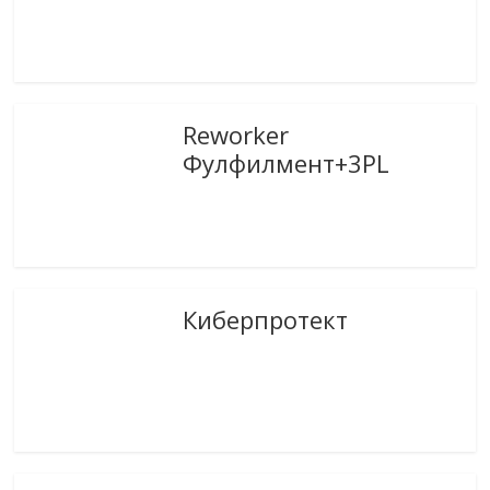
Reworker
Фулфилмент+3PL
Киберпротект