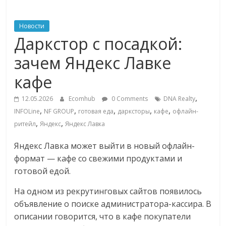
ритейле,
Новости
Даркстор с посадкой:
логистике,
зачем Яндекс Лавке
технологиях,
кафе
соцсетях
,
12.05.2026
Ecomhub
0 Comments
DNA Realty
,
,
,
,
,
INFOLine
NF GROUP
готовая еда
дарксторы
кафе
офлайн-
,
,
ритейл
Яндекс
Яндекс Лавка
Портал
об
Яндекс Лавка может выйти в новый офлайн-
онлайн-
формат — кафе со свежими продуктами и
торговле,
готовой едой.
сервисах
для
На одном из рекрутинговых сайтов появилось
e-
объявление о поиске администратора-кассира. В
Commerce,
описании говорится, что в кафе покупатели
ритейле,