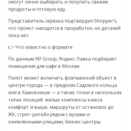
смогут лично выбирать и покупать свежие
логистике,
продукты и готовую еду.
технологиях,
соцсетях.
Представитель сервиса подтвердил Shopper’s,
Нам
что проект находится в проработке, но деталей
важно,
пока нет.
как
👉 Что известно о формате
знать
как
По данным NF Group, Яндекс Лавка подбирает
Сеть
помещения для кафе в Москве.
меняет
жизнь
Пилот может включать флагманский объект в
людей
центре города — в пределах Садового кольца
и
или в Хамовниках — а также точки в нескольких
обсудить
типах локаций: жилые комплексы класса
эти
комфорт и выше, маршруты от остановок до
изменения
ЖК, стрит-ритейл рядом с вузами и
с
оживлёнными улицами, бизнес-центры.
читателем.