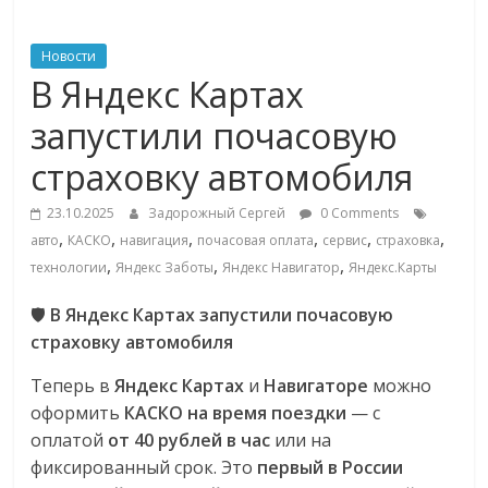
ритейле,
Новости
В Яндекс Картах
логистике,
запустили почасовую
технологиях,
страховку автомобиля
соцсетях
23.10.2025
Задорожный Сергей
0 Comments
,
,
,
,
,
,
авто
КАСКО
навигация
почасовая оплата
сервис
страховка
,
,
,
технологии
Яндекс Заботы
Яндекс Навигатор
Яндекс.Карты
Портал
об
🛡️
В Яндекс Картах запустили почасовую
онлайн-
страховку автомобиля
торговле,
сервисах
Теперь в
Яндекс Картах
и
Навигаторе
можно
для
оформить
КАСКО на время поездки
— с
e-
оплатой
от 40 рублей в час
или на
Commerce,
фиксированный срок. Это
первый в России
ритейле,