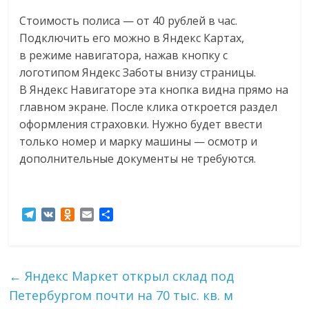
Стоимость полиса — от 40 рублей в час.
Подключить его можно в Яндекс Картах,
в режиме навигатора, нажав кнопку с
логотипом Яндекс Заботы внизу страницы.
В Яндекс Навигаторе эта кнопка видна прямо на
главном экране. После клика откроется раздел
оформления страховки. Нужно будет ввести
только номер и марку машины — осмотр и
дополнительные документы не требуются.
T
V
O
E
О
e
K
d
m
т
l
n
a
п
e
o
i
р
g
k
l
а
←
Яндекс Маркет открыл склад под
r
l
в
Петербургом почти на 70 тыс. кв. м
a
a
и