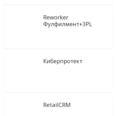
Reworker
Фулфилмент+3PL
Киберпротект
RetailCRM