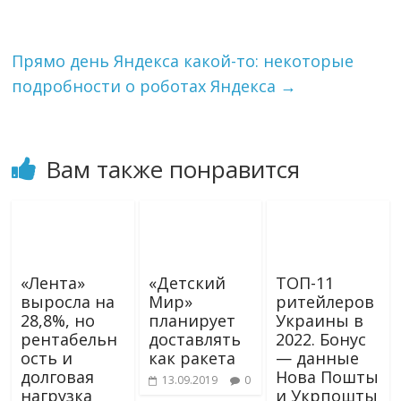
m
s
т
s
ь
n
i
Прямо день Яндекса какой-то: некоторые
k
подробности о роботах Яндекса
→
i
Вам также понравится
«Лента»
«Детский
ТОП-11
выросла на
Мир»
ритейлеров
28,8%, но
планирует
Украины в
рентабельн
доставлять
2022. Бонус
ость и
как ракета
— данные
долговая
Нова Пошты
13.09.2019
0
нагрузка
и Укрпошты