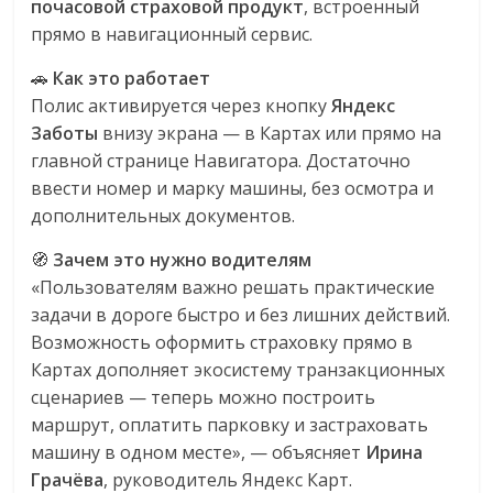
почасовой страховой продукт
, встроенный
логистике,
прямо в навигационный сервис.
технологиях,
соцсетях.
🚗
Как это работает
Нам
Полис активируется через кнопку
Яндекс
важно,
Заботы
внизу экрана — в Картах или прямо на
как
главной странице Навигатора. Достаточно
знать
ввести номер и марку машины, без осмотра и
как
дополнительных документов.
Сеть
меняет
🧭
Зачем это нужно водителям
жизнь
«Пользователям важно решать практические
людей
задачи в дороге быстро и без лишних действий.
и
Возможность оформить страховку прямо в
обсудить
Картах дополняет экосистему транзакционных
эти
сценариев — теперь можно построить
изменения
маршрут, оплатить парковку и застраховать
с
машину в одном месте», — объясняет
Ирина
читателем.
Грачёва
, руководитель Яндекс Карт.