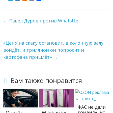
e
K
d
m
т
l
n
a
п
e
o
i
р
g
k
l
а
←
Павел Дуров против WhatsUp
r
l
в
a
a
и
m
s
т
s
ь
«ЦенУ на скаку остановит, в колонную залу
n
i
войдёт, и триллион он попросит и
k
картофана пришлёт»
→
i
Вам также понравится
ФАС не дали
команду, но,
Онлайн-
Wildberries