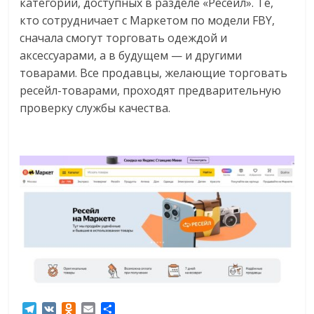
категорий, доступных в разделе «Ресейл». Те,
кто сотрудничает с Маркетом по модели FBY,
сначала смогут торговать одеждой и
аксессуарами, а в будущем — и другими
товарами. Все продавцы, желающие торговать
ресейл-товарами, проходят предварительную
проверку службы качества.
T
V
O
E
О