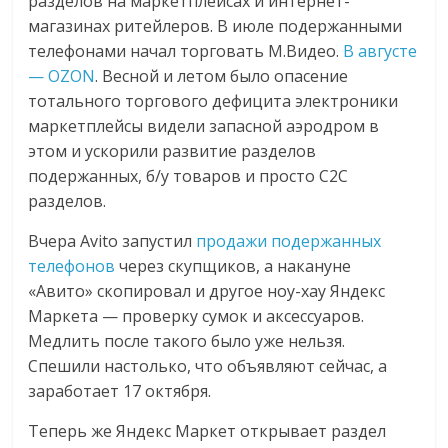
разделов на маркетплейсах и интернет-
сервисах
магазинах ритейлеров. В июле подержанными
для
e-
телефонами начал торговать М.Видео.
В августе
Commerce,
— OZON
. Весной и летом было опасение
ритейле,
тотального торгового дефицита электроники
логистике,
маркетплейсы видели запасной аэродром в
технологиях,
этом и ускорили развитие разделов
соцсетях.
подержанных, б/у товаров и просто C2C
Нам
разделов.
важно,
Вчера Avito запустил
продажи подержанных
как
телефонов
через скупщиков, а накануне
знать
как
«Авито» скопировал и другое ноу-хау Яндекс
Сеть
Маркета — проверку сумок и аксессуаров.
меняет
Медлить после такого было уже нельзя.
жизнь
Спешили настолько, что объявляют сейчас, а
людей
заработает 17 октября.
и
Теперь же Яндекс Маркет открывает раздел
обсудить