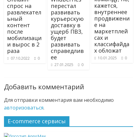
кажется,
спрос на
перестал
внутреннее
развлекател
развивать
продвижени
ьный
курьерскую
е на
контент
доставку в
маркетплей
после
ущерб ПВЗ,
сах и
мобилизаци
будет
классифайда
и вырос в 2
развивать
х обложат
раза
справедлив
ее
10.01.2025
0
07.10.2022
0
27.01.2025
0
Добавить комментарий
Для отправки комментария вам необходимо
авторизоваться
.
E-commerce сервисы