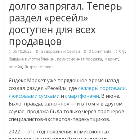
долго запрягал. Теперь
Commerce,
раздел «ресейл»
омниканальном
доступен для всех
продавцов
ритейле,
,
06.10.2022
Задорожный Сергей
0 Comments
б/у
логистике,
,
,
,
бывшие в употреблении
комиссионная продажа
Маркет
,
ресейл
Яндекс. Маркет
технологиях,
Яндекс Маркет уже порядочное время назад
создал раздел «Ресейл», где
селлеры торговали,
соцсетях
люксовыми сумками
и
смартфонами
. В июне.
Было, правда, одно «но» — и в том и в другом
Портал
случае, продажа была только через партнёров-
об
специалистов-экспертов-перекупщиков.
онлайн-
2022 — это год появления комиссионных
торговле,