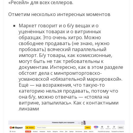
«Ресейл» для всех селлеров.
эти
изменения
Отметим несколько интересных моментов
с
читателем.
Маркет говорит и о б/у вещах и о
уценённых товарах и о витринных
образцах. Это очень хитро. Можно
свободнее продавать (не знаю, нужно
пробовать) всяческий параллельный
импорт. Б/у товары, как комиссионные,
могут быть не так требовательны к
документам. Интересно, как в этом разделе
обстоят дела с минпромторговско-
усмановской «обязательной маркировкой».
Ещё — на возражения, что такую-то
категорию нельзя продавать, потому что
она б/у, можно отвечать — «стояла на
витрине, запылилась». Как с контактными
линзами