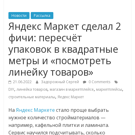
ритейле,
Новости
Рассылка
Яндекс Маркет сделал 2
логистике,
фичи: пересчёт
технологиях,
упаковок в квадратные
метры и «посмотреть
соцсетях
линейку товаров»
Портал
21.06.2022
Задорожный Сергей
0 Comments
об
,
,
,
,
DIY
линейка товаров
магазин в маркетплейсе
маркетплейсы
онлайн-
,
торговле,
строительные материалы
Яедекс Маркет
сервисах
На
Яндекс Маркете
стало проще выбрать
для
нужное количество стройматериалов —
e-
например, кафельной плитки и ламината.
Commerce,
Сервис научился подсчитывать, сколько
ритейле,