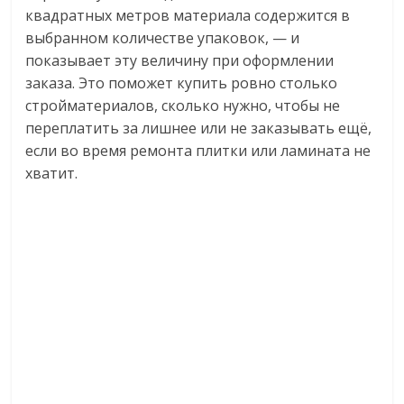
квадратных метров материала содержится в
логистике,
выбранном количестве упаковок, — и
технологиях,
показывает эту величину при оформлении
соцсетях.
Нам
заказа. Это поможет купить ровно столько
важно,
стройматериалов, сколько нужно, чтобы не
как
переплатить за лишнее или не заказывать ещё,
знать
если во время ремонта плитки или ламината не
как
хватит.
Сеть
меняет
жизнь
людей
и
обсудить
эти
изменения
с
читателем.