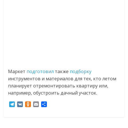
Маркет
подготовил
также
подборку
инструментов и материалов для тех, кто летом
планирует отремонтировать квартиру или,
например, обустроить дачный участок.
T
V
O
E
О
e
K
d
m
т
l
n
a
п
e
o
i
р
g
k
l
а