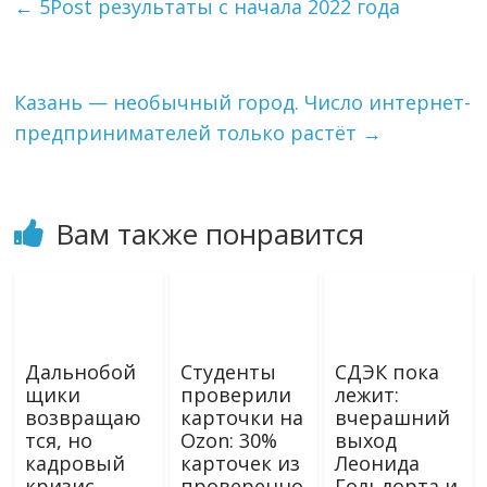
←
5Post результаты с начала 2022 года
r
l
в
a
a
и
m
s
т
s
ь
Казань — необычный город. Число интернет-
n
i
предпринимателей только растёт
→
k
i
Вам также понравится
Дальнобой
Студенты
СДЭК пока
щики
проверили
лежит:
возвращаю
карточки на
вчерашний
тся, но
Ozon: 30%
выход
кадровый
карточек из
Леонида
кризис
проверенно
Гольдорта и