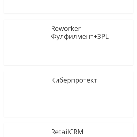
Reworker
Фулфилмент+3PL
Киберпротект
RetailCRM