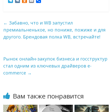
T
V
O
E
О
e
K
d
m
т
l
n
a
п
e
o
i
р
g
k
l
а
←
Забавно, что и WB запустил
r
l
в
премиальненькое, но пониже, пожиже и для
a
a
и
m
s
т
другого. Брендовая полка WB, встречайте!
s
ь
n
i
k
Рынок онлайн-закупок бизнеса и госструктур
i
стал одним из ключевых драйверов e-
commerce
→
Вам также понравится