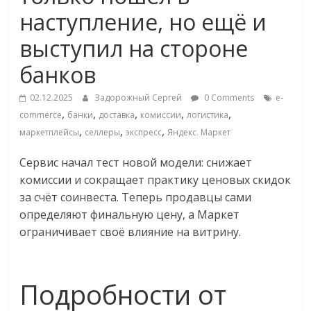
Commerce,
наступление, но ещё и
выступил на стороне
омниканальном
банков
ритейле,
02.12.2025
Задорожный Сергей
0 Comments
e-
,
,
,
,
,
commerce
банки
доставка
комиссии
логистика
логистике,
,
,
,
маркетплейсы
селлеры
экспресс
Яндекс. Маркет
Сервис начал тест новой модели: снижает
технологиях,
комиссии и сокращает практику ценовых скидок
за счёт соинвеста. Теперь продавцы сами
соцсетях
определяют финальную цену, а Маркет
ограничивает своё влияние на витрину.
Портал
об
онлайн-
Подробности от
торговле,