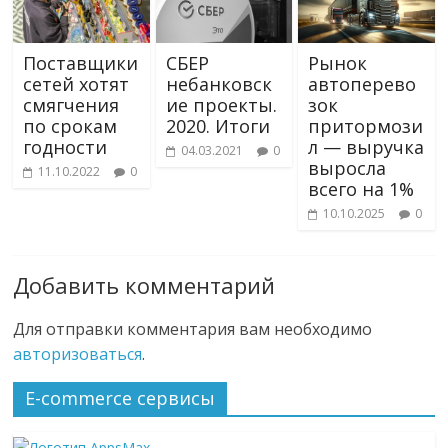
Поставщики
СБЕР
Рынок
сетей хотят
небанковск
автоперево
смягчения
ие проекты.
зок
по срокам
2020. Итоги
притормози
годности
л — выручка
04.03.2021
0
выросла
11.10.2022
0
всего на 1%
10.10.2025
0
Добавить комментарий
Для отправки комментария вам необходимо
авторизоваться
.
E-commerce сервисы