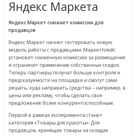
сервисах
Яндекс Маркета
для
e-
Яндекс Маркет снижает комиссии для
Commerce,
ритейле,
продавцов
логистике,
Яндекс Маркет начнет тестировать новую
технологиях,
модель работы с продавцами. Маркетплейс
соцсетях.
установит сниженную комиссию за размещение
Нам
и ограничит применение собственных скидок.
важно,
Теперь партнеры получат больше контроля и
как
предсказуемости на площадке и смогут сами
знать
решать, куда направить средства – например, в
как
цены или рекламу, чтобы сделать свое
Сеть
меняет
предложение более конкурентоспособным.
жизнь
Первой в рамках эксперимента станет
людей
категория «Товары для красоты». Для
и
продавцов, хранящих товары на складах
обсудить