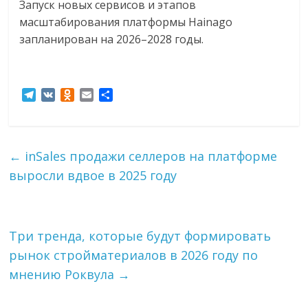
Запуск новых сервисов и этапов
масштабирования платформы Hainago
запланирован на 2026–2028 годы.
T
V
O
E
О
e
K
d
m
т
l
n
a
п
e
o
i
р
g
k
l
а
←
inSales продажи селлеров на платформе
r
l
в
выросли вдвое в 2025 году
a
a
и
m
s
т
s
ь
n
i
Три тренда, которые будут формировать
k
рынок стройматериалов в 2026 году по
i
мнению Роквула
→