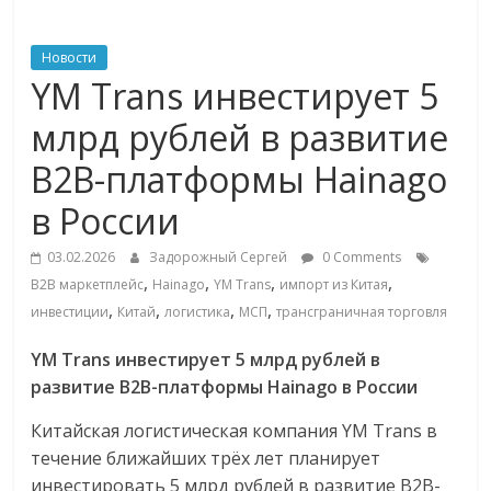
ритейле,
Новости
YM Trans инвестирует 5
логистике,
млрд рублей в развитие
технологиях,
B2B-платформы Hainago
в России
соцсетях
03.02.2026
Задорожный Сергей
0 Comments
Портал
,
,
,
,
B2B маркетплейс
Hainago
YM Trans
импорт из Китая
об
,
,
,
,
инвестиции
Китай
логистика
МСП
трансграничная торговля
онлайн-
торговле,
YM Trans инвестирует 5 млрд рублей в
сервисах
развитие B2B-платформы Hainago в России
для
Китайская логистическая компания YM Trans в
e-
течение ближайших трёх лет планирует
Commerce,
инвестировать 5 млрд рублей в развитие B2B-
ритейле,