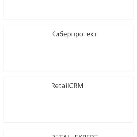
Киберпротект
RetailCRM