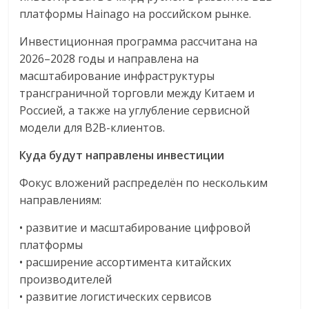
логистике,
платформы Hainago на российском рынке.
технологиях,
Инвестиционная программа рассчитана на
соцсетях.
2026–2028 годы и направлена на
Нам
масштабирование инфраструктуры
важно,
трансграничной торговли между Китаем и
как
Россией, а также на углубление сервисной
знать
модели для B2B-клиентов.
как
Сеть
Куда будут направлены инвестиции
меняет
жизнь
Фокус вложений распределён по нескольким
людей
направлениям:
и
• развитие и масштабирование цифровой
обсудить
платформы
эти
изменения
• расширение ассортимента китайских
с
производителей
читателем.
• развитие логистических сервисов