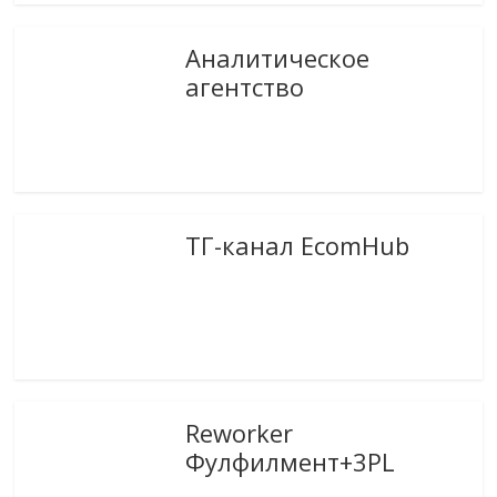
Аналитическое
агентство
ТГ-канал EcomHub
Reworker
Фулфилмент+3PL