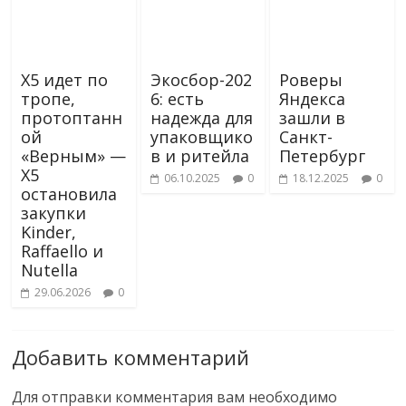
X5 идет по
Экосбор-202
Роверы
тропе,
6: есть
Яндекса
протоптанн
надежда для
зашли в
ой
упаковщико
Санкт-
«Верным» —
в и ритейла
Петербург
X5
06.10.2025
0
18.12.2025
0
остановила
закупки
Kinder,
Raffaello и
Nutella
29.06.2026
0
Добавить комментарий
Для отправки комментария вам необходимо