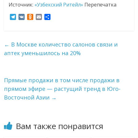
Источник:
«Узбекский Ритейл»
Перепечатка
T
V
O
E
О
e
K
d
m
т
l
n
a
п
e
o
i
р
g
k
l
а
←
В Москве количество салонов связи и
r
l
в
аптек уменьшилось на 20%
a
a
и
m
s
т
s
ь
n
i
Прямые продажи в том числе продажи в
k
прямом эфире — растущий тренд в Юго-
i
Восточной Азии
→
Вам также понравится