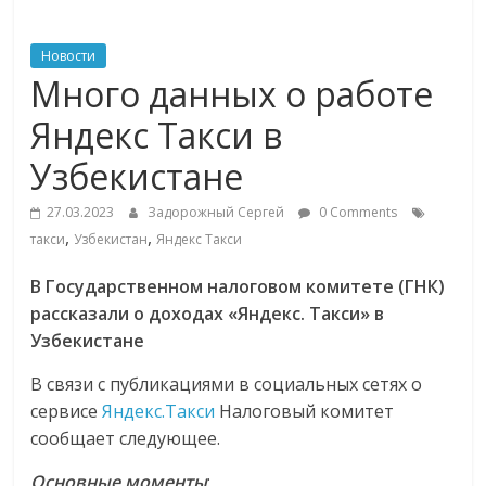
ритейле,
Новости
Много данных о работе
логистике,
Яндекс Такси в
технологиях,
Узбекистане
соцсетях
27.03.2023
Задорожный Сергей
0 Comments
,
,
такси
Узбекистан
Яндекс Такси
Портал
В Государственном налоговом комитете (ГНК)
об
рассказали о доходах «Яндекс. Такси» в
онлайн-
Узбекистане
торговле,
сервисах
В связи с публикациями в социальных сетях о
для
сервисе
Яндекс.Такси
Налоговый комитет
e-
сообщает следующее.
Commerce,
ритейле,
Основные моменты
: