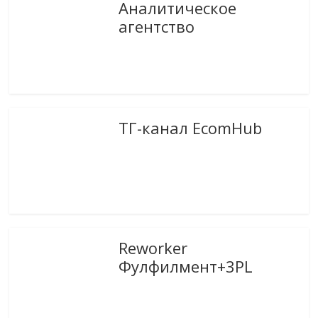
Аналитическое
агентство
ТГ-канал EcomHub
Reworker
Фулфилмент+3PL