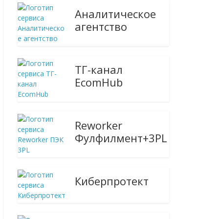
Аналитическое
агентство
ТГ-канал
EcomHub
Reworker
Фулфилмент+3PL
Киберпротект