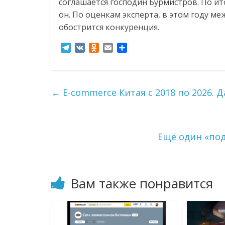
соглашается господин Бурмистров. По ит
он. По оценкам эксперта, в этом году 
обострится конкуренция.
T
V
O
E
О
e
K
d
m
т
l
n
a
п
e
o
i
р
g
k
l
а
←
E-commerce Китая с 2018 по 2026. 
r
l
в
a
a
и
m
s
т
s
ь
Ещё один «по
n
i
k
i
Вам также понравится