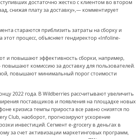
оступивших достаточно жестко с клиентом во втором
зад, снижая плату за доставку»,— комментирует
мента стараются приблизить затраты на сборку и
 этот процесс, объясняет гендиректор «Infoline-
ют и повышают эффективность сборки, например,
— повышают комиссию за доставку для пользователей.
латной, повышают минимальный порог стоимости
онцу 2022 года. В Wildberries рассчитывают увеличить
ширения поставщиков и появления на площадке новых
 фоне кризиса темпы прироста все равно снизятся по
ry Club, наоборот, прогнозируют ускорение
озки инвестиций. Сегмент e-grocery в деньгах в
рому за счет активизации маркетинговых программ,