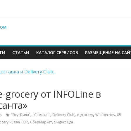
berries: что компания, банки, власти и бизнес предлагают селл
 со своих складов
 купил бывший офисный комплекс ВТБ в центре Москвы
es в Екатеринбурге. Пожар усиливается
ТИ
СТАТЬИ
КАТАЛОГ СЕРВИСОВ
РАЗМЕЩЕНИЕ НА САЙ
-grocery от INFOLine в
санта»
м
,
,
,
,
,
s
"ВкусВилл"
"Самокат"
Delivery Club
e-grocery
Wildberries
X5
,
,
ocery Russia TOP
СберМаркет
Яндекс Еда