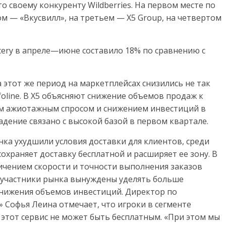
о своему конкуренту Wildberries. На первом месте по
ом — «Вкусвилл», на третьем — X5 Group, на четвертом
cery в апреле—июне составило 18% по сравнению с
этот же период на маркетплейсах снизились не так
foline. В X5 объясняют снижение объемов продаж к
им ажиотажным спросом и снижением инвестиций в
падение связано с высокой базой в первом квартале.
нка ухудшили условия доставки для клиентов, среди
охраняет доставку бесплатной и расширяет ее зону. В
еличением скорости и точности выполнения заказов
, участники рынка вынуждены уделять больше
снижения объемов инвестиций. Директор по
 Софья Леина отмечает, что игроки в сегменте
 этот сервис не может быть бесплатным. «При этом мы