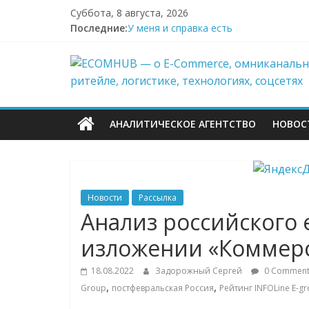
Перейти
Суббота, 8 августа, 2026
к
Последние:
У меня и справка есть
содержимому
Поддержка после атак на склады Wild
ECOMHUB
Wildberries начал выносить логистику
И тут я во всём белом — Wildberries
БПЛА снова атаковали склад Wildberri
—
АНАЛИТИЧЕСКОЕ АГЕНТСТВО
НОВОС
о
E-
Новости
Рассылка
Commerce,
Анализ российского e
изложении «Коммер
омниканально
18.08.2022
Задорожный Сергей
0 Comment
ритейле,
,
,
Group
постфевральская Россия
Рейтинг INFOLine E-gr