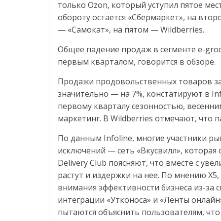
соцсетях.
только Ozon, который уступил пятое мест
Нам
обороту остается «Сбермаркет», на втор
важно,
— «Самокат», на пятом — Wildberries.
как
Общее падение продаж в сегменте e-gro
знать
первым кварталом, говорится в обзоре.
как
Сеть
Продажи продовольственных товаров за 
меняет
значительно — на 7%, констатируют в In
жизнь
первому кварталу сезонностью, весенн
людей
маркетинг. В Wildberries отмечают, что 
и
обсудить
По данным Infoline, многие участники ры
эти
исключений — сеть «Вкусвилл», которая с
изменения
Delivery Club поясняют, что вместе с ув
с
растут и издержки на нее. По мнению X5
читателем.
внимания эффективности бизнеса из-за 
интеграции «Утконоса» и «Ленты онлайн»
пытаются объяснить пользователям, что