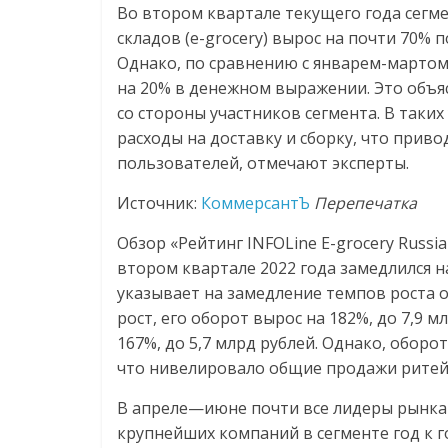
Во втором квартале текущего года сегм
логистике,
складов (e-grocery) вырос на почти 70%
Однако, по сравнению с январем-мартом
технологиях,
на 20% в денежном выражении. Это объя
со стороны участников сегмента. В так
соцсетях
расходы на доставку и сборку, что прив
пользователей, отмечают эксперты.
Портал
Источник:
КоммерсантЪ
Перепечатка
об
онлайн-
Обзор «Рейтинг INFOLine E-grocery Russi
торговле,
втором квартале 2022 года замедлился на
сервисах
указывает на замедление темпов роста о
для
рост, его оборот вырос на 182%, до 7,9 
e-
167%, до 5,7 млрд рублей. Однако, оборот
Commerce,
что нивелировало общие продажи ритейле
ритейле,
В апреле—июне почти все лидеры рынка 
логистике,
технологиях,
крупнейших компаний в сегменте год к год