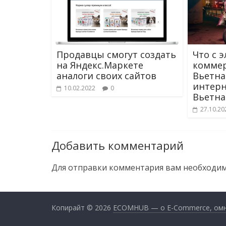
Продавцы смогут создать
Что с 
на Яндекс.Маркете
комме
аналоги своих сайтов
Вьетна
интерн
10.02.2022
0
Вьетн
27.10.20
Добавить комментарий
Для отправки комментария вам необходи
Копирайт © 2026
ECOMHUB — о E-Commerce, омник