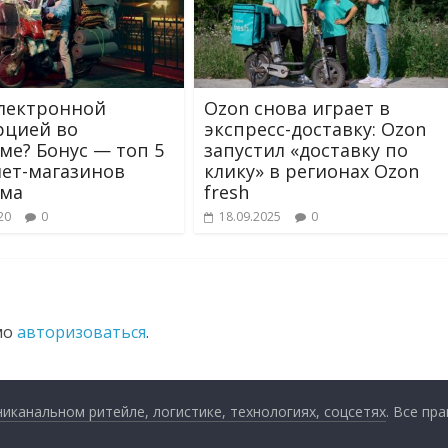
электронной
Ozon снова играет в
рцией во
экспресс-доставку: Ozon
ме? Бонус — топ 5
запустил «доставку по
ет-магазинов
клику» в регионах Ozon
ама
fresh
20
0
18.09.2025
0
мо
авторизоваться
.
анальном ритейле, логистике, технологиях, соцсетях
. Все пр