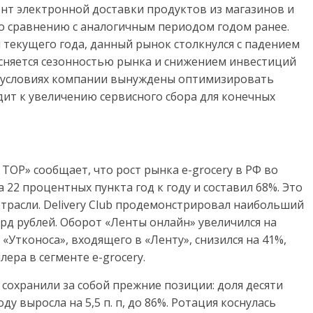
ент электронной доставки продуктов из магазинов и
 по сравнению с аналогичным периодом годом ранее.
 текущего года, данный рынок столкнулся с падением
сняется сезонностью рынка и снижением инвестиций
их условиях компании вынуждены оптимизировать
одит к увеличению сервисного сбора для конечных
a TOP» сообщает, что рост рынка e-grocery в РФ во
 22 процентных пункта год к году и составил 68%. Это
трасли. Delivery Club продемонстрировал наибольший
млрд рублей. Оборот «Ленты онлайн» увеличился на
 «Утконоса», входящего в «Ленту», снизился на 41%,
ра в сегменте e-grocery.
сохранили за собой прежние позиции: доля десяти
у выросла на 5,5 п. п, до 86%. Ротация коснулась