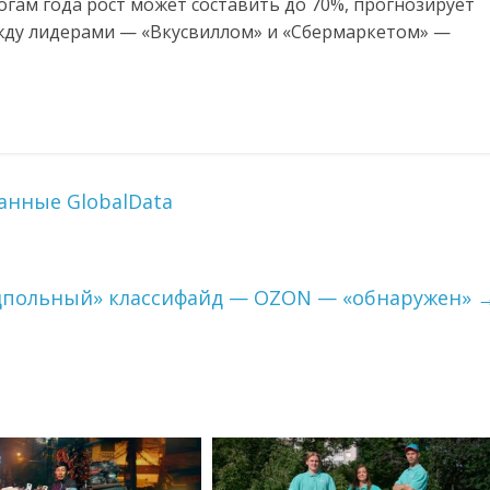
огам года рост может составить до 70%, прогнозирует
между лидерами — «Вкусвиллом» и «Сбермаркетом» —
Данные GlobalData
дпольный» классифайд — OZON — «обнаружен»