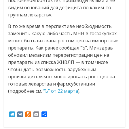
постоянном контакте с производителями и не
видим оснований для дефицита по каким-то
группам лекарств».
В то же время в перспективе необходимость
заменить какую-либо часть МНН в госзакупках
может быть вызвана ростом цен на импортные
препараты. Как ранее сообщал “Ъ”, Минздрав
обновил механизм перерегистрации цен на
препараты из списка ЖНВЛП — в том числе
чтобы дать возможность зарубежным
производителям компенсировать рост цен на
готовые лекарства и фармсубстанции
(подробнее см.
“Ъ” от 22 марта
).
T
V
O
E
О
e
K
d
m
т
l
n
a
п