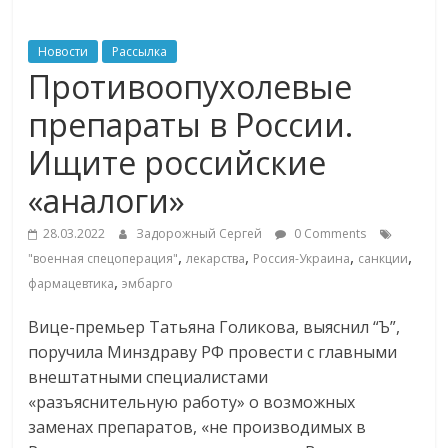
ритейле,
Новости
Рассылка
Противоопухолевые
логистике,
препараты в России.
технологиях,
Ищите российские
«аналоги»
соцсетях
28.03.2022
Задорожный Сергей
0 Comments
Портал
,
,
,
,
"военная спецоперация"
лекарства
Россия-Украина
санкции
об
,
фармацевтика
эмбарго
онлайн-
торговле,
Вице-премьер Татьяна Голикова, выяснил “Ъ”,
сервисах
поручила Минздраву РФ провести с главными
для
внештатными специалистами
e-
«разъяснительную работу» о возможных
Commerce,
заменах препаратов, «не производимых в
ритейле,