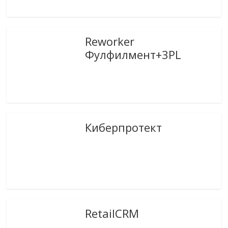
Reworker
Фулфилмент+3PL
Киберпротект
RetailCRM