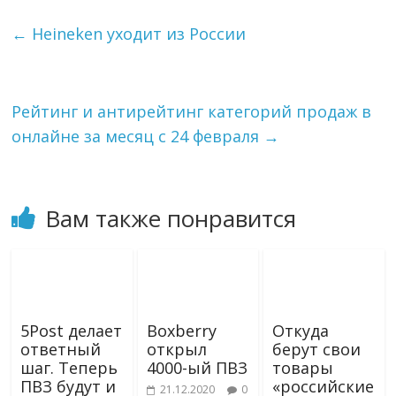
e
o
i
р
g
k
l
а
←
Heineken уходит из России
r
l
в
a
a
и
m
s
т
s
ь
Рейтинг и антирейтинг категорий продаж в
n
i
онлайне за месяц с 24 февраля
→
k
i
Вам также понравится
5Post делает
Boxberry
Откуда
ответный
открыл
берут свои
шаг. Теперь
4000-ый ПВЗ
товары
ПВЗ будут и
«российские
21.12.2020
0