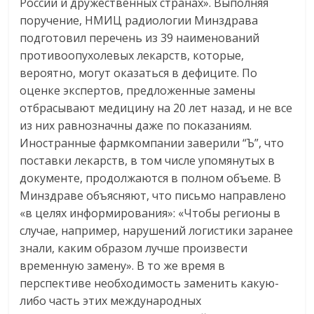
России и дружественных странах». Выполняя
логистике,
поручение, НМИЦ радиологии Минздрава
технологиях,
подготовил перечень из 39 наименований
соцсетях.
противоопухолевых лекарств, которые,
Нам
вероятно, могут оказаться в дефиците. По
важно,
оценке экспертов, предложенные замены
как
отбрасывают медицину на 20 лет назад, и не все
знать
из них равнозначны даже по показаниям.
как
Иностранные фармкомпании заверили “Ъ”, что
Сеть
поставки лекарств, в том числе упомянутых в
меняет
документе, продолжаются в полном объеме. В
жизнь
Минздраве объясняют, что письмо направлено
людей
«в целях информирования»: «Чтобы регионы в
и
случае, например, нарушений логистики заранее
обсудить
знали, каким образом лучше произвести
эти
временную замену». В то же время в
изменения
с
перспективе необходимость заменить какую-
читателем.
либо часть этих международных