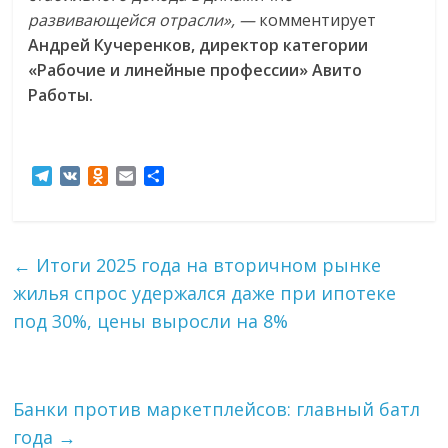
развивающейся отрасли», —
комментирует
Андрей Кучеренков, директор категории
«Рабочие и линейные профессии» Авито
Работы.
T
V
O
E
О
e
K
d
m
т
l
n
a
п
e
o
i
р
g
k
l
а
←
Итоги 2025 года на вторичном рынке
r
l
в
жилья спрос удержался даже при ипотеке
a
a
и
m
s
т
под 30%, цены выросли на 8%
s
ь
n
i
k
Банки против маркетплейсов: главный батл
i
года
→