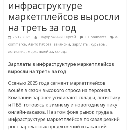
инфраструктуре
Commerce,
маркетплейсов выросли
омниканальном
на треть за год
ритейле,
26.12.2025
Задорожный Сергей
0 Comments
e-
,
,
,
,
,
commerce
Авито Работа
вакансии
зарплаты
курьеры
,
,
логистика
маркетплейсы
склады
логистике,
Зарплаты в инфраструктуре маркетплейсов
технологиях,
выросли на треть за год
Осенью 2025 года сегмент маркетплейсов
соцсетях
вошёл в сезон высокого спроса на персонал.
Компании заранее усиливают склады, логистику
Портал
и ПВЗ, готовясь к зимнему и новогоднему пику
об
онлайн-заказов. На этом фоне рынок труда в
онлайн-
инфраструктуре маркетплейсов показал резкий
торговле,
рост зарплатных предложений и вакансий.