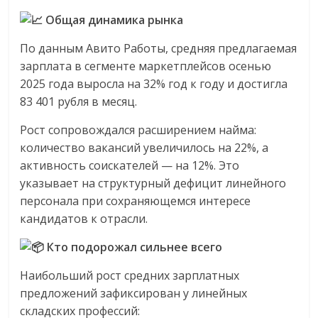
сервисах
для
Общая динамика рынка
e-
По данным Авито Работы, средняя предлагаемая
Commerce,
зарплата в сегменте маркетплейсов осенью
ритейле,
2025 года выросла на 32% год к году и достигла
логистике,
83 401 рубля в месяц.
технологиях,
соцсетях.
Рост сопровождался расширением найма:
Нам
количество вакансий увеличилось на 22%, а
важно,
активность соискателей — на 12%. Это
как
указывает на структурный дефицит линейного
знать
персонала при сохраняющемся интересе
как
кандидатов к отрасли.
Сеть
меняет
Кто подорожал сильнее всего
жизнь
людей
Наибольший рост средних зарплатных
и
предложений зафиксирован у линейных
обсудить
складских профессий: