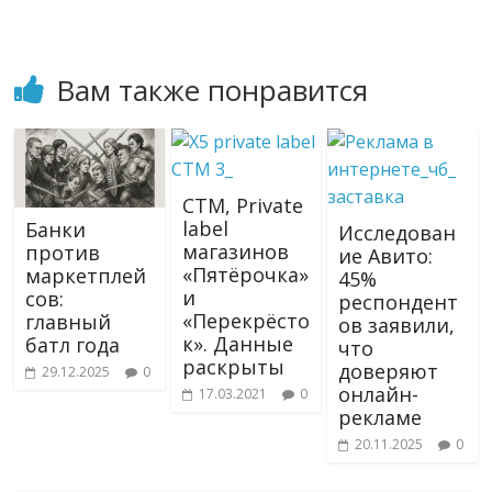
Вам также понравится
СТМ, Private
label
Банки
Исследован
магазинов
против
ие Авито:
«Пятёрочка»
маркетплей
45%
и
сов:
респондент
«Перекрёсто
главный
ов заявили,
к». Данные
батл года
что
раскрыты
доверяют
29.12.2025
0
онлайн-
17.03.2021
0
рекламе
20.11.2025
0