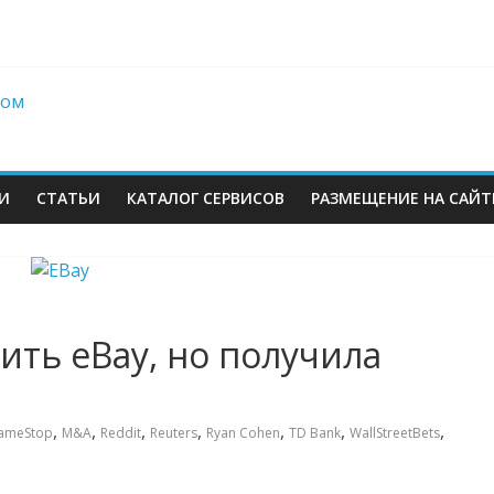
berries: что компания, банки, власти и бизнес предлагают селл
 со своих складов
 купил бывший офисный комплекс ВТБ в центре Москвы
es в Екатеринбурге. Пожар усиливается
И
СТАТЬИ
КАТАЛОГ СЕРВИСОВ
РАЗМЕЩЕНИЕ НА САЙТ
ить eBay, но получила
м
,
,
,
,
,
,
,
ameStop
M&A
Reddit
Reuters
Ryan Cohen
TD Bank
WallStreetBets