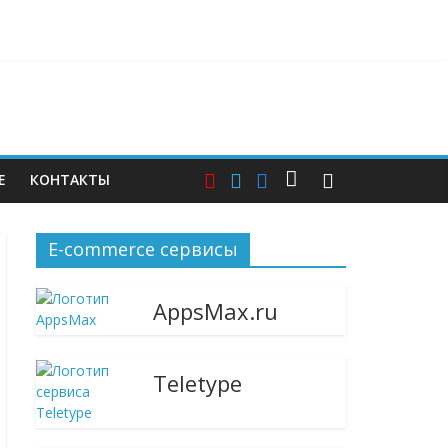
ерам — и почему этих мер пока недостаточно
Е
КОНТАКТЫ
E-commerce сервисы
AppsMax.ru
Teletype