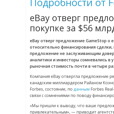
Подробности от F
eBay отверг предл
покупке за $56 млр
eBay отверг предложение GameStop о ег
относительно финансирования сделки, п
предложение не заслуживающим довери
аналитики и инвесторы сомневались в у
рыночная стоимость почти в четыре ра
Компания eBay отвергла предложение ре
канадским миллиардером Райаном Коэно
Forbes, состояние, по
данным
Forbes Real-
связи с сомнениями по поводу финансиро
«Мы пришли к выводу, что ваше предлож
привлекательным», — приводит агентств