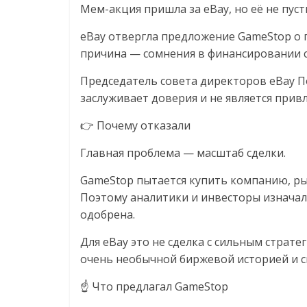
Мем-акция пришла за eBay, но её не пус
логистике,
eBay отвергла предложение GameStop о п
технологиях,
причина — сомнения в финансировании с
Председатель совета директоров eBay П
соцсетях
заслуживает доверия и не является прив
👉 Почему отказали
Портал
об
Главная проблема — масштаб сделки.
онлайн-
GameStop пытается купить компанию, ры
торговле,
Поэтому аналитики и инвесторы изначал
сервисах
для
одобрена.
e-
Для eBay это не сделка с сильным страт
Commerce,
очень необычной биржевой историей и с
ритейле,
логистике,
☝️ Что предлагал GameStop
технологиях,