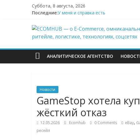
Перейти
Суббота, 8 августа, 2026
к
Последние:
У меня и справка есть
содержимому
Поддержка после атак на склады Wild
ECOMHUB
Wildberries начал выносить логистику
И тут я во всём белом — Wildberries
БПЛА снова атаковали склад Wildberri
—
АНАЛИТИЧЕСКОЕ АГЕНТСТВО
НОВОСТ
о
E-
Новости
Commerce,
GameStop хотела куп
жёсткий отказ
омниканально
,
12.05.2026
Ecomhub
0 Comments
eBay
G
ритейле,
ресейл