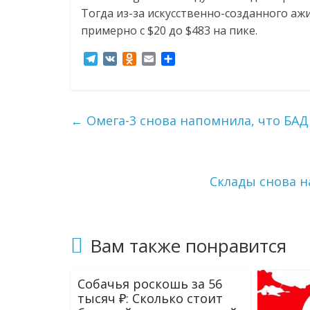
Тогда из-за искусственно-созданного а
примерно с $20 до $483 на пике.
T
V
O
E
О
e
K
d
m
т
l
n
a
п
e
o
i
р
g
k
l
а
←
Омега-3 снова напомнила, что БАД
r
l
в
a
a
и
m
s
т
s
ь
Склады снова 
n
i
k
i
Вам также понравится
Собачья роскошь за 56
тысяч ₽: Сколько стоит