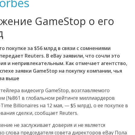
orbes
ожение GameStop о его
д
о покупке за $56 млрд в связи с сомнениями
ередает Reuters. В eBay заявили, что сочли это
я и непривлекательным. Как отмечает агентство,
спехе заявки GameStop на покупку компании, чья
за выше
тейлера видеоигр GameStop, возглавляемого
м (№861 в глобальном рейтинге миллиардеров
Time Billionaires на 12 мая, — $5 млрд), о ее покупке в
вания сделки, сообщает Reuters.
ение не заслуживает доверия и не является
о слова председателя совета директоров eBay Пола