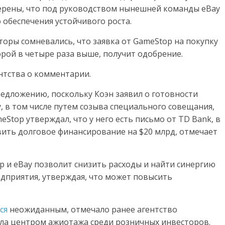
уверены, что под руководством нынешней команды eBay
 обеспечения устойчивого роста.
сторы сомневались, что заявка от GameStop на покупку
рой в четыре раза выше, получит одобрение.
ентства о комментарии.
едложению, поскольку Коэн заявил о готовности
, в том числе путем созыва специального совещания,
Stop утверждал, что у него есть письмо от TD Bank, в
вить долговое финансирование на $20 млрд, отмечает
op и eBay позволит снизить расходы и найти синергию
едприятия, утверждая, что может повысить
ся
неожиданным, отмечало ранее агентство
тала центром ажиотажа среди розничных инвесторов.