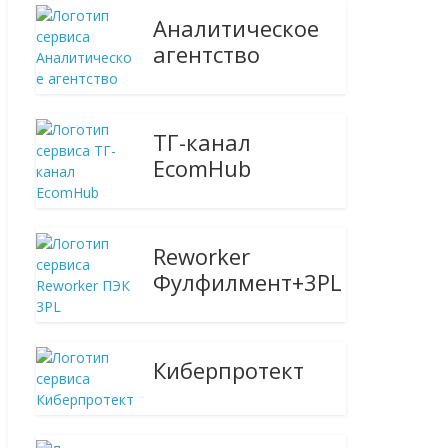
Аналитическое
агентство
ТГ-канал
EcomHub
Reworker
Фулфилмент+3PL
Киберпротект