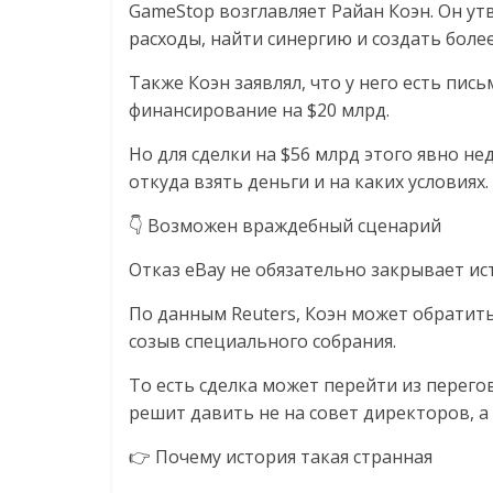
соцсетях.
GameStop возглавляет Райан Коэн. Он ут
Нам
расходы, найти синергию и создать боле
важно,
Также Коэн заявлял, что у него есть пис
как
финансирование на $20 млрд.
знать
как
Но для сделки на $56 млрд этого явно н
Сеть
откуда взять деньги и на каких условиях.
меняет
жизнь
👇 Возможен враждебный сценарий
людей
Отказ eBay не обязательно закрывает ис
и
обсудить
По данным Reuters, Коэн может обратить
эти
созыв специального собрания.
изменения
с
То есть сделка может перейти из перего
читателем.
решит давить не на совет директоров, а
👉 Почему история такая странная