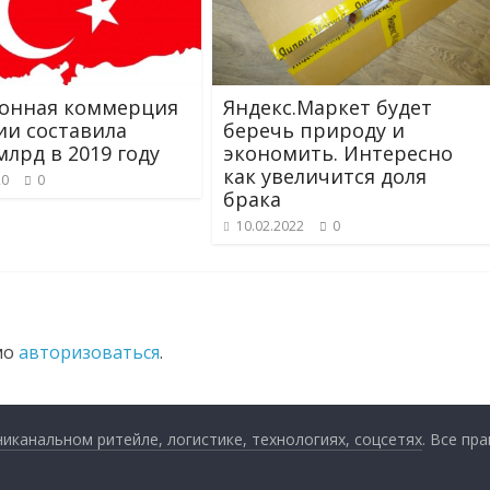
онная коммерция
Яндекс.Маркет будет
ии составила
беречь природу и
млрд в 2019 году
экономить. Интересно
как увеличится доля
20
0
брака
10.02.2022
0
мо
авторизоваться
.
анальном ритейле, логистике, технологиях, соцсетях
. Все пр