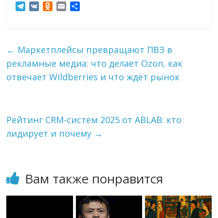
T
V
O
E
О
e
K
d
m
т
l
n
a
п
e
o
i
р
g
k
l
а
←
Маркетплейсы превращают ПВЗ в
r
l
в
рекламные медиа: что делает Ozon, как
a
a
и
m
s
т
отвечает Wildberries и что ждёт рынок
s
ь
n
i
k
Рейтинг CRM-систем 2025 от ABLAB: кто
i
лидирует и почему
→
Вам также понравится