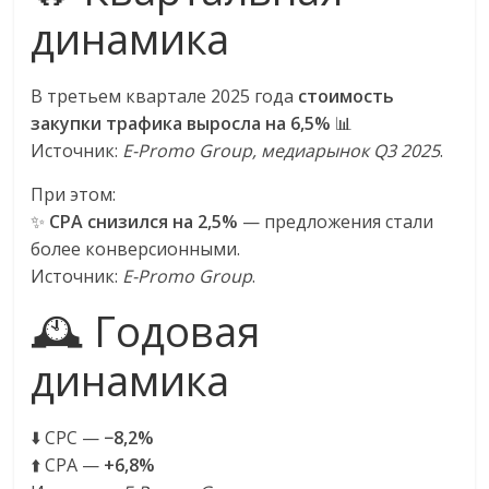
сервисах
динамика
для
e-
Commerce,
В третьем квартале 2025 года
стоимость
ритейле,
закупки трафика выросла на 6,5%
📊
логистике,
Источник:
E-Promo Group, медиарынок Q3 2025
.
технологиях,
соцсетях.
При этом:
Нам
✨
CPA снизился на 2,5%
— предложения стали
важно,
более конверсионными.
как
Источник:
E-Promo Group
.
знать
🕰 Годовая
как
Сеть
динамика
меняет
жизнь
людей
⬇️ CPC —
−8,2%
и
⬆️ CPA —
+6,8%
обсудить