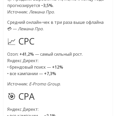
прогнозируется
−3,5%
.
Источник:
Лемана Про
.
Средний онлайн-чек в три раза выше офлайна
💳 —
Лемана Про
.
📈 CPC
Ozon:
+41,2%
— самый сильный рост.
Яндекс Директ:
• брендовый поиск —
+12%
• все кампании —
+7,3%
Источник:
E-Promo Group
.
🎯 CPA
Яндекс Директ:
• все кампании —
−2,1%