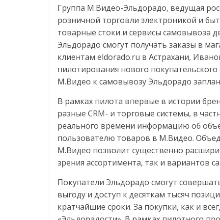
Группа М.Видео-Эльдорадо, ведущая рос
розничной торговли электроникой и быт
товарные стоки и сервисы самовывоза д
Эльдорадо смогут получать заказы в ма
клиентам eldorado.ru в Астрахани, Ивано
пилотирования нового покупательского 
М.Видео к самовывозу Эльдорадо заплан
В рамках пилота впервые в истории бре
разные CRM- и торговые системы, в част
реального времени информацию об объе
пользователю товаров в М.Видео. Объед
М.Видео позволит существенно расширит
зрения ассортимента, так и вариантов с
Покупатели Эльдорадо смогут совершать
выгоду и доступ к десяткам тысяч позиц
кратчайшие сроки. За покупки, как и все
«Эльдорадости». В рамках пилотного пр