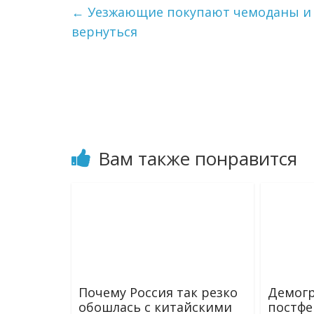
g
k
l
а
←
Уезжающие покупают чемоданы и р
r
l
в
вернуться
a
a
и
m
s
т
s
ь
n
i
k
i
Вам также понравится
Почему Россия так резко
Демог
обошлась с китайскими
постфе