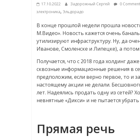
соцсетях.
17.10.2022
Задорожный Сергей
0 Comment
Нам
,
электроника
Эльдорадо
важно,
как
В конце прошлой недели прошла новост
знать
М.Видео». Новость кажется очень баналь
как
утилизируют инфраструктуру. Ну, да оче
Сеть
Иванове, Смоленске и Липецке), а пото
меняет
Получается, что с 2018 года холдинг да
жизнь
сквозные информационные решения в сет
людей
предположим, если верно первое, то и з
и
настоящему акции не делали. Бесшовного
обсудить
лет. Надеялись продать одну из сетей? Х
эти
изменения
невнятные «Дикси» и не пытается убрат
с
читателем.
Прямая речь