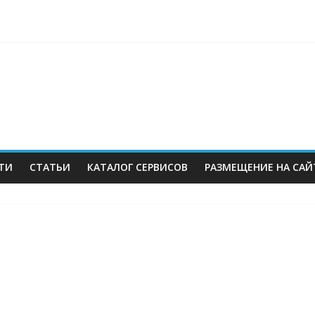
berries: что компания, банки, власти и бизнес предлагают селл
 со своих складов
 купил бывший офисный комплекс ВТБ в центре Москвы
es в Екатеринбурге. Пожар усиливается
ТИ
СТАТЬИ
КАТАЛОГ СЕРВИСОВ
РАЗМЕЩЕНИЕ НА САЙ
м