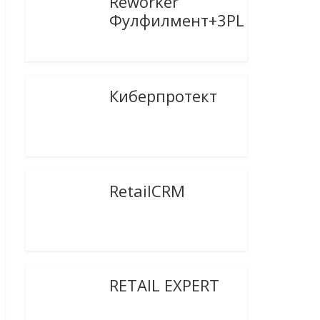
Reworker
Фулфилмент+3PL
Киберпротект
RetailCRM
RETAIL EXPERT