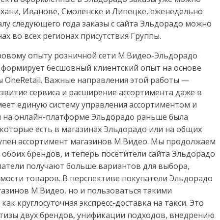
ахани, Иванове, Смоленске и Липецке, еженедельно
алу следующего года заказы с сайта Эльдорадо можно
нах во всех регионах присутствия Группы.
ровому опыту розничной сети М.Видео-Эльдорадо
формирует бесшовный клиентский опыт на основе
 OneRetail. Важные направления этой работы —
звитие сервиса и расширение ассортимента даже в
меет единую систему управления ассортиментом и
м на онлайн-платформе Эльдорадо раньше была
 которые есть в магазинах Эльдорадо или на общих
ступен ассортимент магазинов М.Видео. Мы продолжаем
обоих брендов, и теперь посетители сайта Эльдорадо
упатели получают больше вариантов для выбора,
мости товаров. В перспективе покупатели Эльдорадо
газинов М.Видео, но и пользоваться такими
ак круглосуточная экспресс-доставка на такси. Это
тизы двух брендов, унификации подходов, внедрению