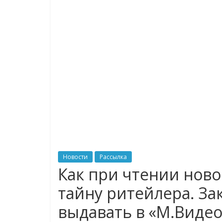
логистике,
технологиях,
соцсетях
Портал
об
онлайн-
торговле,
сервисах
для
Новости
Рассылка
e-
Как при чтении ново
Commerce,
тайну ритейлера. За
ритейле,
логистике,
выдавать в «М.Видео
технологиях,