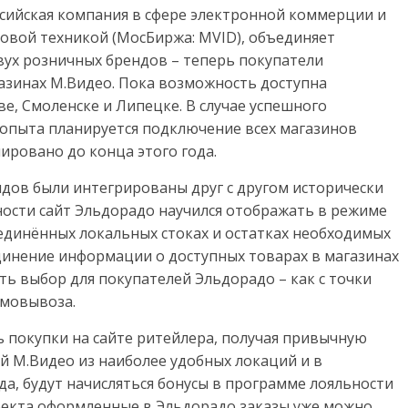
сийская компания в сфере электронной коммерции и
овой техникой (МосБиржа: MVID), объединяет
вух розничных брендов – теперь покупатели
газинах М.Видео. Пока возможность доступна
ве, Смоленске и Липецке. В случае успешного
опыта планируется подключение всех магазинов
ировано до конца этого года.
ндов были интегрированы друг с другом исторически
ности сайт Эльдорадо научился отображать в режиме
динённых локальных стоках и остатках необходимых
инение информации о доступных товарах в магазинах
ь выбор для покупателей Эльдорадо – как с точки
амовывоза.
 покупки на сайте ритейлера, получая привычную
ий М.Видео из наиболее удобных локаций и в
гда, будут начисляться бонусы в программе лояльности
оекта оформленные в Эльдорадо заказы уже можно