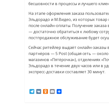
бесшовности в процессы и лучшего клиен
На этапе оформления заказа пользовате
Эльдорадо и М.Видео, из которых товар 
после онлайн-оплаты. Получение заказа 
— достаточно обратиться к любому сотру
постпродажное обслуживание будет осущ
Сейчас ритейлер выдаёт онлайн-заказы в
партнёров — 5 Post (общая сеть — около 
магазинов «Пятёрочка»), отделениях «По
Эльдорадо в течение двух часов или в 
экспресс-доставки составляет 30 минут.
T
V
O
E
О
e
K
d
m
т
l
n
a
п
e
o
i
р