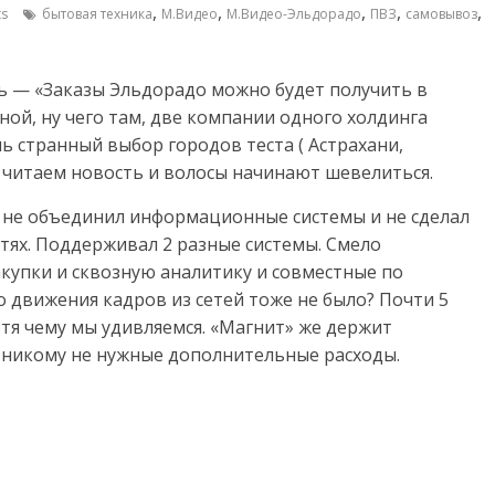
,
,
,
,
,
s
бытовая техника
М.Видео
М.Видео-Эльдорадо
ПВЗ
самовывоз
ь — «Заказы Эльдорадо можно будет получить в
ной, ну чего там, две компании одного холдинга
нь странный выбор городов теста ( Астрахани,
м читаем новость и волосы начинают шевелиться.
же не объединил информационные системы и не сделал
ях. Поддерживал 2 разные системы. Смело
акупки и сквозную аналитику и совместные по
 движения кадров из сетей тоже не было? Почти 5
отя чему мы удивляемся. «Магнит» же держит
ь никому не нужные дополнительные расходы.