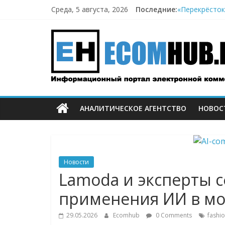
Перейти
Среда, 5 августа, 2026
Последние:
«Перекрёсток
к
Поставщик по
содержимому
ECOMHUB
После ночных
Ваши товары с
ЛЭТУАЛЬ подв
—
о
АНАЛИТИЧЕСКОЕ АГЕНТСТВО
НОВОС
E-
Commerce,
Новости
омниканально
Lamoda и эксперты
применения ИИ в м
ритейле,
29.05.2026
Ecomhub
0 Comments
fashi