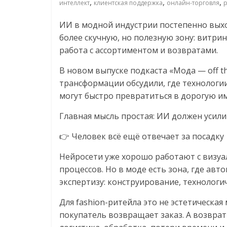
логистике,
,
,
,
интеллект
клиентская поддержка
онлайн-торговля
р
ИИ в модной индустрии постепенно выхо
технологиях,
более скучную, но полезную зону: витрин
работа с ассортиментом и возвратами.
соцсетях
В новом выпуске подкаста «Мода — off t
трансформации обсудили, где технологии
Портал
могут быстро превратиться в дорогую и
об
онлайн-
Главная мысль простая: ИИ должен усилив
торговле,
сервисах
👉 Человек всё ещё отвечает за посадку
для
Нейросети уже хорошо работают с визуа
e-
процессов. Но в моде есть зона, где ав
Commerce,
экспертизу: конструирование, технологи
ритейле,
логистике,
Для fashion-ритейла это не эстетическая
технологиях,
покупатель возвращает заказ. А возврат
соцсетях.