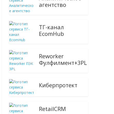
агентство
ТГ-канал
EcomHub
Reworker
Фулфилмент+3PL
Киберпротект
RetailCRM