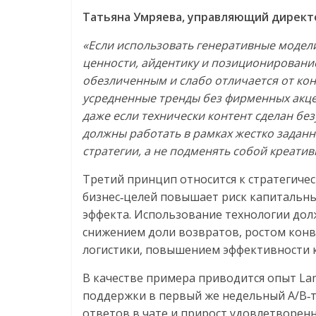
Татьяна Умряева, управляющий директо
«Если использовать генеративные модели
ценности, айдентику и позиционирование
обезличенным и слабо отличается от кон
усредненные тренды без фирменных акце
даже если технически контент сделан бе
должны работать в рамках жестко задан
стратегии, а не подменять собой креати
Третий принцип относится к стратегиче
бизнес‑целей повышает риск капитальны
эффекта. Использование технологии долж
снижением доли возвратов, ростом кон
логистики, повышением эффективности 
В качестве примера приводится опыт Lam
поддержки в первый же недельный A/B‑т
ответов в чате и прирост удовлетворен