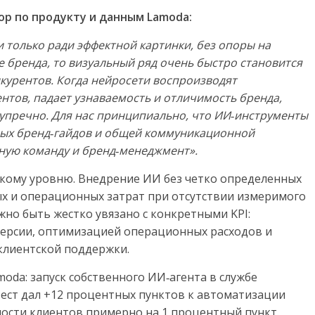
р по продукту и данным Lamoda:
 только ради эффектной картинки, без опоры на
 бренда, то визуальный ряд очень быстро становится
курентов. Когда нейросети воспроизводят
нтов, падает узнаваемость и отличимость бренда,
зупречно. Для нас принципиально, что ИИ‑инструменты
ных бренд‑гайдов и общей коммуникационной
вную команду и бренд‑менеджмент».
скому уровню. Внедрение ИИ без четко определенных
х и операционных затрат при отсутствии измеримого
но быть жестко увязано с конкретными KPI:
версии, оптимизацией операционных расходов и
клиентской поддержки.
oda: запуск собственного ИИ‑агента в службе
ест дал +12 процентных пунктов к автоматизации
ности клиентов примерно на 1 процентный пункт.