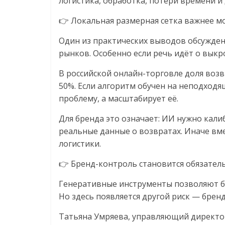
логистика, обработка, потери времени и
Нам
важно,
👉 Локальная размерная сетка важнее м
как
Один из практических выводов обсужден
знать
рынков. Особенно если речь идёт о выкр
как
Сеть
В российской онлайн-торговле доля воз
меняет
50%. Если алгоритм обучен на неподходя
жизнь
проблему, а масштабирует её.
людей
и
Для бренда это означает: ИИ нужно кал
обсудить
реальные данные о возвратах. Иначе вм
эти
логистики.
изменения
с
👉 Бренд-контроль становится обязате
читателем.
Генеративные инструменты позволяют бы
Но здесь появляется другой риск — бренд
Татьяна Умряева, управляющий директор