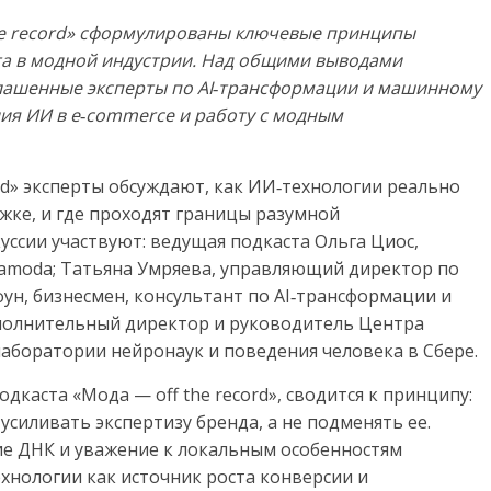
the record» сформулированы ключевые принципы
та в модной индустрии. Над общими выводами
лашенные эксперты по AI‑трансформации и машинному
ия ИИ в e‑commerce и работу с модным
ord» эксперты обсуждают, как ИИ‑технологии реально
жке, и где проходят границы разумной
уссии участвуют: ведущая подкаста Ольга Циос,
amoda; Татьяна Умряева, управляющий директор по
ун, бизнесмен, консультант по AI‑трансформации и
сполнительный директор и руководитель Центра
аборатории нейронаук и поведения человека в Сбере.
одкаста «Мода — off the record», сводится к принципу:
усиливать экспертизу бренда, а не подменять ее.
ие ДНК и уважение к локальным особенностям
хнологии как источник роста конверсии и