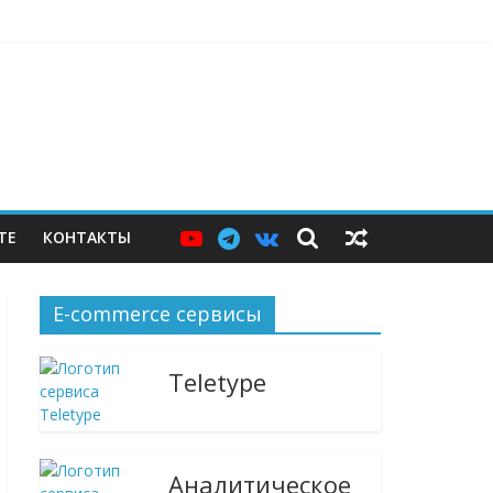
бычного судебного спора
ies
их туда не размещали
ТЕ
КОНТАКТЫ
E-commerce сервисы
Teletype
Аналитическое