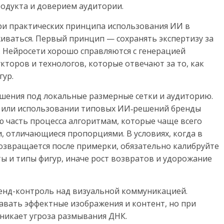
родукта и доверием аудитории.
три практических принципа использования ИИ в
иваться. Первый принцип — сохранять экспертизу за
. Нейросети хорошо справляются с генерацией
укторов и технологов, которые отвечают за то, как
гур.
ения под локальные размерные сетки и аудиторию.
 или использовании типовых ИИ‑решений бренды
 часть процесса алгоритмам, которые чаще всего
, отличающиеся пропорциями. В условиях, когда в
озвращается после примерки, обязательно калибруйте
ы и типы фигур, иначе рост возвратов и удорожание
енд-контроль над визуальной коммуникацией.
вать эффектные изображения и контент, но при
зникает угроза размывания ДНК.