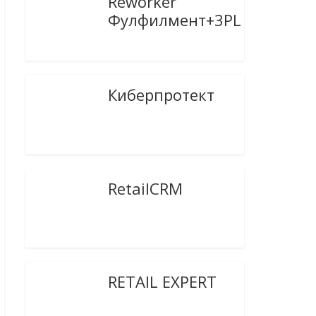
Reworker
Фулфилмент+3PL
Киберпротект
RetailCRM
RETAIL EXPERT