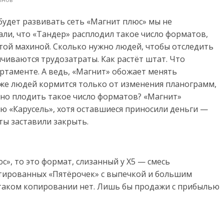
будет развивать сеть «Магнит плюс» мы не
али, что «Тандер» расплодил такое число форматов,
этой махиной. Сколько нужно людей, чтобы отследить
ичиваются трудозатраты. Как растёт штат. Что
артаменте. А ведь, «Магнит» обожает менять
 же людей кормится только от изменения планограмм,
но плодить такое число форматов? «Магнит»
ю «Карусель», хотя оставшиеся приносили деньги —
ты заставили закрыть.
с», то это формат, слизанный у X5 — смесь
тированных «Пятёрочек» с выпечкой и большим
 таком копировании нет. Лишь бы продажи с прибылью