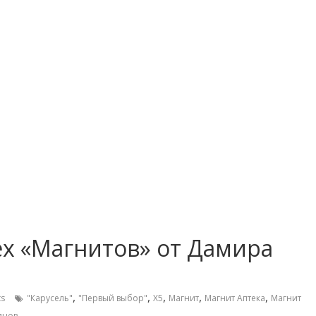
ех «Магнитов» от Дамира
,
,
,
,
,
s
"Карусель"
"Первый выбор"
X5
Магнит
Магнит Аптека
Магнит
инов