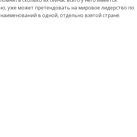
омнить сколько их сейчас всего у него имеется.
но, уже может претендовать на мировое лидерство по
аименований в одной, отдельно взятой стране.