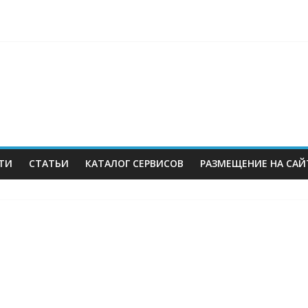
berries: что компания, банки, власти и бизнес предлагают селл
 со своих складов
 купил бывший офисный комплекс ВТБ в центре Москвы
es в Екатеринбурге. Пожар усиливается
ТИ
СТАТЬИ
КАТАЛОГ СЕРВИСОВ
РАЗМЕЩЕНИЕ НА САЙ
м