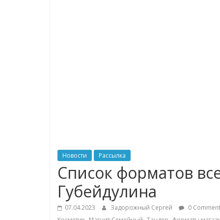
логистике,
технологиях,
соцсетях
Портал
об
онлайн-
торговле,
сервисах
для
Новости
Рассылка
e-
Список форматов вс
Commerce,
Губейдулина
ритейле,
логистике,
07.04.2023
Задорожный Сергей
0 Comment
технологиях,
,
,
,
Косметик
Магнит Семейный
Тандер
форматы магаз