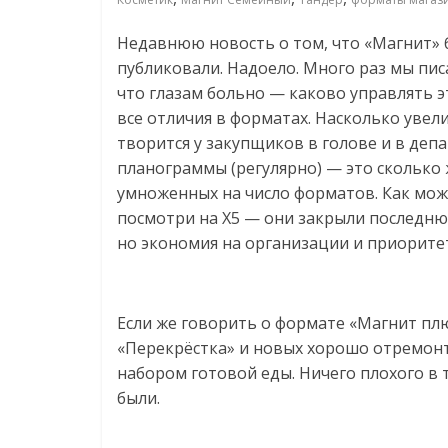
соцсетях.
Нам
Недавнюю новость о том, что «Магнит» 
важно,
публиковали. Надоело. Много раз мы пис
как
что глазам больно — каково управлять 
знать
все отличия в форматах. Насколько увел
как
творится у закупщиков в голове и в деп
Сеть
планограммы (регулярно) — это сколько
меняет
умноженных на число форматов. Как мож
жизнь
посмотри на X5 — они закрыли последню
людей
но экономия на организации и приорите
и
обсудить
эти
изменения
Если же говорить о формате «Магнит плю
с
«Перекрёстка» и новых хорошо отремон
читателем.
набором готовой еды. Ничего плохого в
были.