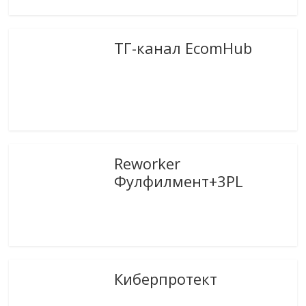
ТГ-канал EcomHub
Reworker
Фулфилмент+3PL
Киберпротект