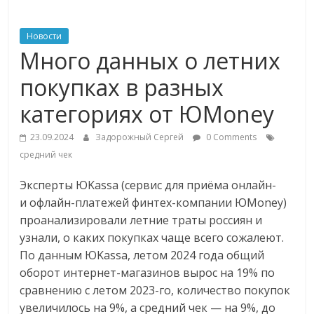
ритейле,
Новости
Много данных о летних
логистике,
покупках в разных
технологиях,
категориях от ЮMoney
соцсетях
23.09.2024
Задорожный Сергей
0 Comments
средний чек
Портал
Эксперты ЮKassa (сервис для приёма онлайн-
об
и офлайн-платежей финтех-компании ЮMoney)
онлайн-
проанализировали летние траты россиян и
торговле,
узнали, о каких покупках чаще всего сожалеют.
сервисах
По данным ЮKassa, летом 2024 года общий
для
оборот интернет-магазинов вырос на 19% по
e-
сравнению с летом 2023-го, количество покупок
Commerce,
увеличилось на 9%, а средний чек — на 9%, до
ритейле,