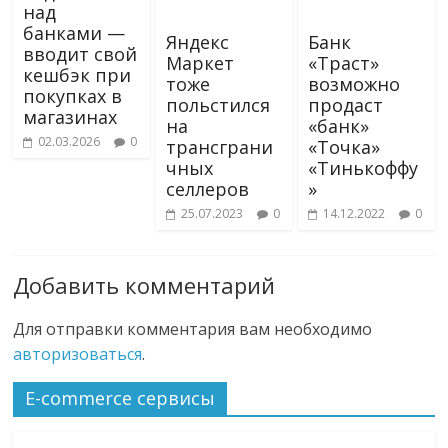
над
банками —
Яндекс
Банк
вводит свой
Маркет
«Траст»
кешбэк при
тоже
возможно
покупках в
польстился
продаст
магазинах
на
«банк»
02.03.2026
0
трансграни
«Точка»
чных
«Тинькоффу
селлеров
»
25.07.2023
0
14.12.2022
0
Добавить комментарий
Для отправки комментария вам необходимо
авторизоваться
.
E-commerce сервисы