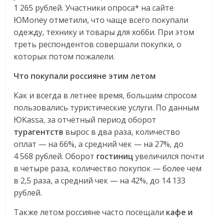
1 265 рублей. Участники опроса* на сайте
логистике,
ЮMoney отметили, что чаще всего покупали
технологиях,
одежду, технику и товары для хобби. При этом
соцсетях.
треть респондентов совершали покупки, о
Нам
важно,
которых потом пожалели.
как
Что покупали россияне этим летом
знать
как
Как и всегда в летнее время, большим спросом
Сеть
пользовались туристические услуги. По данным
меняет
ЮKassa, за отчётный период оборот
жизнь
турагентств
вырос в два раза, количество
людей
оплат — на 66%, а средний чек — на 27%, до
и
4 568 рублей. Оборот
гостиниц
увеличился почти
обсудить
в четыре раза, количество покупок — более чем
эти
в 2,5 раза, а средний чек — на 42%, до 14 133
изменения
рублей.
с
читателем.
Также летом россияне часто посещали
кафе и