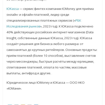
ЮKassa
— сервис финтех-компании ЮMoney для приёма
онлайн- и офлайн-платежей, лидер среди
специализированных платёжных сервисов («
РБК
Исследования рынков
», 2023 год). К ЮKassa подключено
40% действующих российских интернет-магазинов (Data
Insight, собственные данные ЮKassa, 2023 год). ЮKassa
создаёт решения для бизнеса любого размера: от
самозанятых до крупных ритейлеров. Основные продукты:
приём платежей (более 10 способов), выставление счетов
через мессенджеры, быстрые расчёты между юрлицами,
сплитование платежей, оплата по частям, массовые
выплаты, антифрод и другие.
Юридическое лицо ЮMoney и ЮKassa — ООО НКО
«ЮМани».