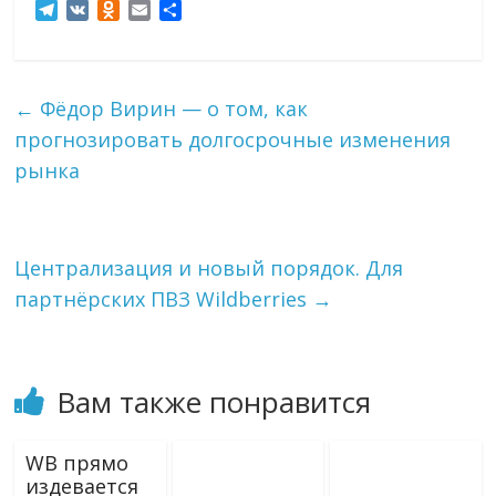
T
V
O
E
О
e
K
d
m
т
l
n
a
п
e
o
i
р
g
k
l
а
←
Фёдор Вирин — о том, как
r
l
в
прогнозировать долгосрочные изменения
a
a
и
m
s
т
рынка
s
ь
n
i
k
Централизация и новый порядок. Для
i
партнёрских ПВЗ Wildberries
→
Вам также понравится
WB прямо
издевается