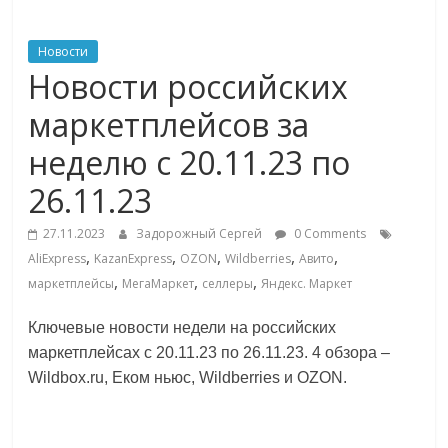
ритейле,
Новости
Новости российских
логистике,
маркетплейсов за
технологиях,
неделю с 20.11.23 по
26.11.23
соцсетях
27.11.2023
Задорожный Сергей
0 Comments
Портал
,
,
,
,
,
AliExpress
KazanExpress
OZON
Wildberries
Авито
об
,
,
,
маркетплейсы
МегаМаркет
селлеры
Яндекс. Маркет
онлайн-
торговле,
Ключевые новости недели на российских
сервисах
маркетплейсах с 20.11.23 по 26.11.23. 4 обзора –
для
Wildbox.ru, Еком ньюс, Wildberries и OZON.
e-
Commerce,
ритейле,