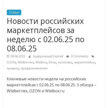
ритейле,
Статьи
Новости российских
логистике,
маркетплейсов за
технологиях,
неделю с 02.06.25 по
08.06.25
соцсетях
09.06.2025
Задорожный Сергей
0 Comments
Портал
,
,
,
,
,
,
OZON
Wildberries
Wildbox
боты
логистика
маркетплейсы
об
,
правила
предприниматели
онлайн-
торговле,
Ключевые новости недели на российских
сервисах
маркетплейсах с 02.06.25 по 08.06.25. 3 обзора –
для
Wildberries, OZON и Wildbox.ru
e-
Commerce,
ритейле,