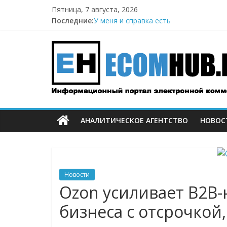
Перейти
Пятница, 7 августа, 2026
к
Последние:
У меня и справка есть
содержимому
Поддержка после атак на склады Wild
ECOMHUB
Wildberries начал выносить логистику
И тут я во всём белом — Wildberries
БПЛА снова атаковали склад Wildberri
—
о
АНАЛИТИЧЕСКОЕ АГЕНТСТВО
НОВОС
E-
Commerce,
Новости
омниканально
Ozon усиливает B2B-
бизнеса с отсрочкой
ритейле,