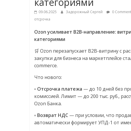
категориями
логистике,
09.06.2025
Задорожный Сергей
0 Comment
отсрочка
технологиях,
Ozon усиливает B2B-направление: витри
соцсетях
категориями
🛒 Ozon перезапускает B2B-витрину с р
Портал
закупки для бизнеса на маркетплейсе ст
об
commerce.
онлайн-
Что нового:
торговле,
сервисах
▫️
Отсрочка платежа
— до 10 дней без пр
для
комиссией. Лимит — до 200 тыс. руб., р
e-
Ozon Банка.
Commerce,
ритейле,
▫️
Возврат НДС
— при условии, что прода
логистике,
автоматически формирует УПД-1 от име
технологиях,