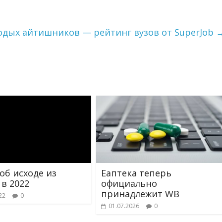
одых айтишников — рейтинг вузов от SuperJob
 об исходе из
Еаптека теперь
 в 2022
официально
принадлежит WB
22
0
01.07.2026
0