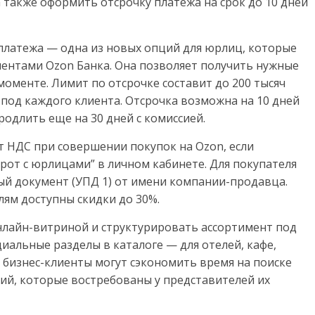
а также оформить отсрочку платежа на срок до 10 дней
 платежа — одна из новых опций для юрлиц, которые
иентами Ozon Банка. Она позволяет получить нужные
 моменте. Лимит по отсрочке составит до 200 тысяч
под каждого клиента. Отсрочка возможна на 10 дней
родлить еще на 30 дней с комиссией.
т НДС при совершении покупок на Ozon, если
от с юрлицами” в личном кабинете. Для покупателя
й документ (УПД 1) от имени компании-продавца.
лям доступны скидки до 30%.
нлайн-витриной и структурировать ассортимент под
иальные разделы в каталоге — для отелей, кафе,
к бизнес-клиенты могут сэкономить время на поиске
ций, которые востребованы у представителей их