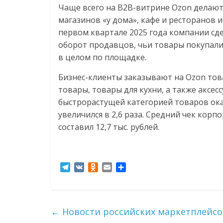
Чаще всего на В2В-витрине Ozon делают
магазинов «у дома», кафе и ресторанов и 
первом квартале 2025 года компании сде
оборот продавцов, чьи товары покупали 
в целом по площадке.
Бизнес-клиенты заказывают на Ozon тов
товары, товары для кухни, а также аксес
быстрорастущей категорией товаров ока
увеличился в 2,6 раза. Средний чек корп
составил 12,7 тыс. рублей.
T
V
O
E
О
e
K
d
m
т
l
n
a
п
e
o
i
р
g
k
l
а
←
Новости российских маркетплейсов з
r
l
в