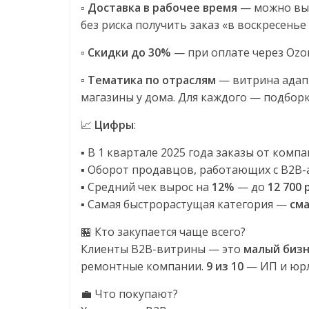
соцсетях.
▫️
Доставка в рабочее время
— можно выб
Нам
без риска получить заказ «в воскресенье в
важно,
▫️
Скидки до 30%
— при оплате через Ozon
как
знать
▫️
Тематика по отраслям
— витрина адапт
как
магазины у дома. Для каждого — подбор
Сеть
меняет
📈
Цифры
:
жизнь
▪️ В 1 квартале 2025 года заказы от ком
людей
▪️ Оборот продавцов, работающих с B2B-
и
▪️ Средний чек вырос на
12%
— до
12 700 
обсудить
▪️ Самая быстрорастущая категория —
см
эти
изменения
🏪 Кто закупается чаще всего?
с
Клиенты B2B-витрины — это
малый бизн
читателем.
ремонтные компании.
9 из 10
— ИП и юрл
💼 Что покупают?