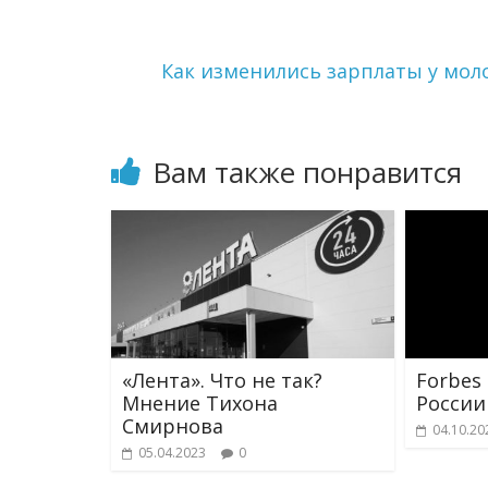
a
a
и
m
s
т
s
ь
Как изменились зарплаты у мол
n
i
k
i
Вам также понравится
«Лента». Что не так?
Forbes
Мнение Тихона
России
Смирнова
04.10.20
05.04.2023
0