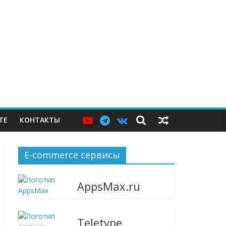
ерам — и почему этих мер пока недостаточно
ТЕ
КОНТАКТЫ
E-commerce сервисы
AppsMax.ru
Teletype