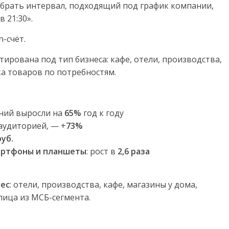
рать интервал, подходящий под график компании,
 21:30».
-счёт.
ирована под тип бизнеса: кафе, отели, производства,
ка товаров по потребностям.
паний выросли на
65%
год к году
аудиторией, — +
73%
руб.
артфоны и планшеты
: рост в
2,6 раза
ес
: отели, производства, кафе, магазины у дома,
ица из МСБ-сегмента.