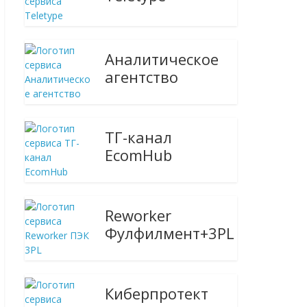
Аналитическое
агентство
ТГ-канал
EcomHub
Reworker
Фулфилмент+3PL
Киберпротект