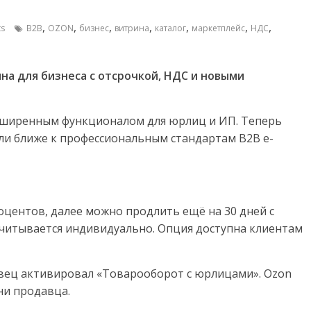
,
,
,
,
,
,
,
s
B2B
OZON
бизнес
витрина
каталог
маркетплейс
НДС
на для бизнеса с отсрочкой, НДС и новыми
асширенным функционалом для юрлиц и ИП. Теперь
али ближе к профессиональным стандартам B2B e-
оцентов, далее можно продлить ещё на 30 дней с
ассчитывается индивидуально. Опция доступна клиентам
вец активировал «Товарооборот с юрлицами». Ozon
ни продавца.